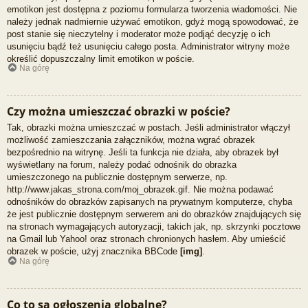
emotikon jest dostępna z poziomu formularza tworzenia wiadomości. Nie
należy jednak nadmiernie używać emotikon, gdyż mogą spowodować, że
post stanie się nieczytelny i moderator może podjąć decyzję o ich
usunięciu bądź też usunięciu całego posta. Administrator witryny może
określić dopuszczalny limit emotikon w poście.
Na górę
Czy można umieszczać obrazki w poście?
Tak, obrazki można umieszczać w postach. Jeśli administrator włączył
możliwość zamieszczania załączników, można wgrać obrazek
bezpośrednio na witrynę. Jeśli ta funkcja nie działa, aby obrazek był
wyświetlany na forum, należy podać odnośnik do obrazka
umieszczonego na publicznie dostępnym serwerze, np.
http://www.jakas_strona.com/moj_obrazek.gif. Nie można podawać
odnośników do obrazków zapisanych na prywatnym komputerze, chyba
że jest publicznie dostępnym serwerem ani do obrazków znajdujących się
na stronach wymagających autoryzacji, takich jak, np. skrzynki pocztowe
na Gmail lub Yahoo! oraz stronach chronionych hasłem. Aby umieścić
obrazek w poście, użyj znacznika BBCode
[img]
.
Na górę
Co to są ogłoszenia globalne?