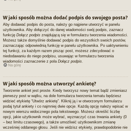
W jaki sposób można dodać podpis do swojego posta?
Aby dodawać podpis do posta, należy go najpierw utworzyć w panelu
użytkownika. Aby dołączyć do danej wiadomości swój podpis, zaznacz
funkcję
Dołącz podpis
znajdującą się w formularzu tworzenia wiadomości.
Możesz także domyślnie dodawać podpis do wszystkich swoich postów,
zaznaczając odpowiednią funkcję w panelu użytkownika. Po uaktywnieniu
tej funkcji, za każdym razem pisząc post, możesz zdecydować o
niedodawaniu do niego podpisu, usuwając w formularzu tworzenia
wiadomości zaznaczenie z pola
Dołącz podpis
.
Na górę
W jaki sposób można utworzyć ankietę?
Tworzenie ankiet jest proste. Kiedy tworzysz nowy temat bądź zmieniasz
pierwszy post w wątku, na dole formularza tworzenia tematu będziesz
widzieć etykietę “Utwórz ankietę”. Kliknij ją i w otworzonym formularzu
podaj tytuł ankiety i co najmniej dwie opcje. Każdą opcję należy wpisać w
nowym wierszu widocznego pola tekstowego. Możesz określić liczbę
opcji, jakie użytkownik może wybrać, wyznaczyć czas trwania ankiety (0
– bez limitu czasowego), a także umożliwić użytkownikom zmianę
wcześniej oddanego głosu. Jeśli nie widzisz etykiety, prawdopodobnie nie