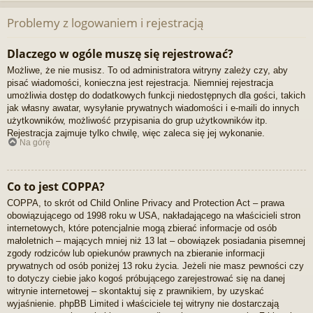
Problemy z logowaniem i rejestracją
Dlaczego w ogóle muszę się rejestrować?
Możliwe, że nie musisz. To od administratora witryny zależy czy, aby
pisać wiadomości, konieczna jest rejestracja. Niemniej rejestracja
umożliwia dostęp do dodatkowych funkcji niedostępnych dla gości, takich
jak własny awatar, wysyłanie prywatnych wiadomości i e-maili do innych
użytkowników, możliwość przypisania do grup użytkowników itp.
Rejestracja zajmuje tylko chwilę, więc zaleca się jej wykonanie.
Na górę
Co to jest COPPA?
COPPA, to skrót od Child Online Privacy and Protection Act – prawa
obowiązującego od 1998 roku w USA, nakładającego na właścicieli stron
internetowych, które potencjalnie mogą zbierać informacje od osób
małoletnich – mających mniej niż 13 lat – obowiązek posiadania pisemnej
zgody rodziców lub opiekunów prawnych na zbieranie informacji
prywatnych od osób poniżej 13 roku życia. Jeżeli nie masz pewności czy
to dotyczy ciebie jako kogoś próbującego zarejestrować się na danej
witrynie internetowej – skontaktuj się z prawnikiem, by uzyskać
wyjaśnienie. phpBB Limited i właściciele tej witryny nie dostarczają