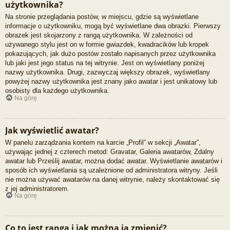
użytkownika?
Na stronie przeglądania postów, w miejscu, gdzie są wyświetlane
informacje o użytkowniku, mogą być wyświetlane dwa obrazki. Pierwszy
obrazek jest skojarzony z rangą użytkownika. W zależności od
używanego stylu jest on w formie gwiazdek, kwadracików lub kropek
pokazujących, jak dużo postów zostało napisanych przez użytkownika
lub jaki jest jego status na tej witrynie. Jest on wyświetlany poniżej
nazwy użytkownika. Drugi, zazwyczaj większy obrazek, wyświetlany
powyżej nazwy użytkownika jest znany jako awatar i jest unikatowy lub
osobisty dla każdego użytkownika.
Na górę
Jak wyświetlić awatar?
W panelu zarządzania kontem na karcie „Profil” w sekcji „Awatar”,
używając jednej z czterech metod: Gravatar, Galeria awatarów, Zdalny
awatar lub Prześlij awatar, można dodać awatar. Wyświetlanie awatarów i
sposób ich wyświetlania są uzależnione od administratora witryny. Jeśli
nie można używać awatarów na danej witrynie, należy skontaktować się
z jej administratorem.
Na górę
Co to jest ranga i jak można ją zmienić?