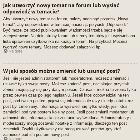
Jak utworzyć nowy temat na forum lub wysłać
odpowiedź w temacie?
Aby utworzyć nowy temat na forum, należy nacisnąć przycisk „Nowy
temat”, aby odpowiedzieć w temacie, nacisnąć przycisk „Odpowiedz”.
Być może, że przed publikowaniem wiadomości trzeba będzie się
zarejestrować. Na dole strony forum lub strony tematów jest wyświetlana
lista uprawnień użytkownika na każdym forum. Na przykład: Możesz
tworzyć nowe tematy, Możesz dodawać załączniki itp.
Na górę
W jaki sposób można zmienić lub usunąć post?
Jeśli nie jesteś administratorem lub moderatorem, możesz zmieniać i
usuwać tylko swoje posty. Możesz zmienić post, naciskając przycisk
Zmień
znajdujący się przy danym poście. Czasami można to zrobić tylko
przez pewien czas po jego napisaniu. Jeżeli ktoś odpowiedział na ten
post, pod twoim postem pojawi się informacja ile razy i kiedy ostatni raz
post był zmieniany. Informacja ta wyświetli się tylko wtedy, jeśli ktoś
zamieścił pod tym postem kolejny post. Jeśli post zmienił moderator lub
administrator, informacja ta nie zostanie wyświetlona. Administratorzy i
moderatorzy mogą zostawić notatkę z informacją, dlaczego ten post
zmieniali. Zwykli użytkownicy nie mogą usuwać postów, gdy ktoś
zamieścił pod ich postem nowy post.
Na górę