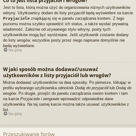
Co to jest lista przyjaciół i wrogów?
Jest to lista, którą można użyć do organizowania różnych użytkowników
witryny. Użytkownicy dodani do listy przyjaciół będą wyświetleni na karcie
Przyjaciele
znajdującej się w panelu zarządzania kontem. Z tego
poziomu można szybko sprawdzić ich status, a także wysłać prywatną
wiadomość. Zależnie od używanego stylu witryny, posty tych
użytkowników mogą być wyróżniane. Jeśli użytkownik zostanie dodany
do listy wrogów, wszystkie posty przez niego napisane domyślnie nie
będą wyświetlane.
Na górę
W jaki sposób można dodawać/usuwać
użytkowników z listy przyjaciół lub wrogów?
Można dodawać użytkowników na dwa sposoby. Po pierwsze, klikając w
profilu wybranego użytkownika odnośnik
Dodaj do przyjaciół
lub
Dodaj do
wrogów
. Po drugie, przejść do panelu zarządzania swoim kontem i tam
na karcie
Przyjaciele i wrogowie
wprowadzić odpowiednie dane
użytkownika. Na tej samej karcie można także usuwać użytkowników z
list.
Na górę
Przeszukiwanie forów