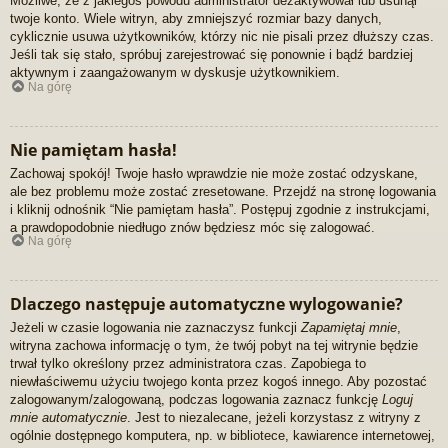
Możliwe, że z jakiegoś powodu administrator dezaktywował lub usunął
twoje konto. Wiele witryn, aby zmniejszyć rozmiar bazy danych,
cyklicznie usuwa użytkowników, którzy nic nie pisali przez dłuższy czas.
Jeśli tak się stało, spróbuj zarejestrować się ponownie i bądź bardziej
aktywnym i zaangażowanym w dyskusje użytkownikiem.
Na górę
Nie pamiętam hasła!
Zachowaj spokój! Twoje hasło wprawdzie nie może zostać odzyskane,
ale bez problemu może zostać zresetowane. Przejdź na stronę logowania
i kliknij odnośnik “Nie pamiętam hasła”. Postępuj zgodnie z instrukcjami,
a prawdopodobnie niedługo znów będziesz móc się zalogować.
Na górę
Dlaczego następuje automatyczne wylogowanie?
Jeżeli w czasie logowania nie zaznaczysz funkcji
Zapamiętaj mnie
,
witryna zachowa informację o tym, że twój pobyt na tej witrynie będzie
trwał tylko określony przez administratora czas. Zapobiega to
niewłaściwemu użyciu twojego konta przez kogoś innego. Aby pozostać
zalogowanym/zalogowaną, podczas logowania zaznacz funkcję
Loguj
mnie automatycznie
. Jest to niezalecane, jeżeli korzystasz z witryny z
ogólnie dostępnego komputera, np. w bibliotece, kawiarence internetowej,