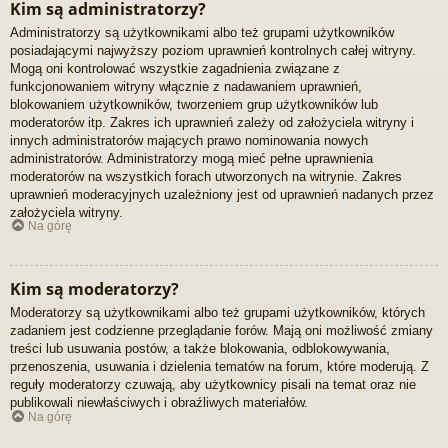
Kim są administratorzy?
Administratorzy są użytkownikami albo też grupami użytkowników
posiadającymi najwyższy poziom uprawnień kontrolnych całej witryny.
Mogą oni kontrolować wszystkie zagadnienia związane z
funkcjonowaniem witryny włącznie z nadawaniem uprawnień,
blokowaniem użytkowników, tworzeniem grup użytkowników lub
moderatorów itp. Zakres ich uprawnień zależy od założyciela witryny i
innych administratorów mających prawo nominowania nowych
administratorów. Administratorzy mogą mieć pełne uprawnienia
moderatorów na wszystkich forach utworzonych na witrynie. Zakres
uprawnień moderacyjnych uzależniony jest od uprawnień nadanych przez
założyciela witryny.
Na górę
Kim są moderatorzy?
Moderatorzy są użytkownikami albo też grupami użytkowników, których
zadaniem jest codzienne przeglądanie forów. Mają oni możliwość zmiany
treści lub usuwania postów, a także blokowania, odblokowywania,
przenoszenia, usuwania i dzielenia tematów na forum, które moderują. Z
reguły moderatorzy czuwają, aby użytkownicy pisali na temat oraz nie
publikowali niewłaściwych i obraźliwych materiałów.
Na górę