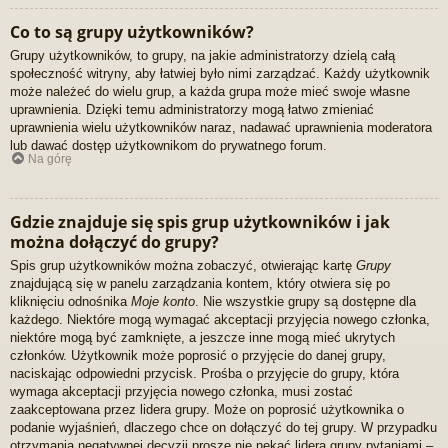
Co to są grupy użytkowników?
Grupy użytkowników, to grupy, na jakie administratorzy dzielą całą
społeczność witryny, aby łatwiej było nimi zarządzać. Każdy użytkownik
może należeć do wielu grup, a każda grupa może mieć swoje własne
uprawnienia. Dzięki temu administratorzy mogą łatwo zmieniać
uprawnienia wielu użytkowników naraz, nadawać uprawnienia moderatora
lub dawać dostęp użytkownikom do prywatnego forum.
Na górę
Gdzie znajduje się spis grup użytkowników i jak
można dołączyć do grupy?
Spis grup użytkowników można zobaczyć, otwierając kartę
Grupy
znajdującą się w panelu zarządzania kontem, który otwiera się po
kliknięciu odnośnika
Moje konto
. Nie wszystkie grupy są dostępne dla
każdego. Niektóre mogą wymagać akceptacji przyjęcia nowego członka,
niektóre mogą być zamknięte, a jeszcze inne mogą mieć ukrytych
członków. Użytkownik może poprosić o przyjęcie do danej grupy,
naciskając odpowiedni przycisk. Prośba o przyjęcie do grupy, która
wymaga akceptacji przyjęcia nowego członka, musi zostać
zaakceptowana przez lidera grupy. Może on poprosić użytkownika o
podanie wyjaśnień, dlaczego chce on dołączyć do tej grupy. W przypadku
otrzymania negatywnej decyzji proszę nie nękać lidera grupy pytaniami –