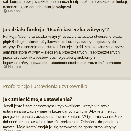
sali komputerowej w szkole lub na uczelni itp. Jeśli nie widzisz tej funkcji,
oznacza to, że administrator ją wyłączył.
Na górę
Jak działa funkcja “Usuń ciasteczka witryny”?
Funkcja “Usuń ciasteczka witryny” usuwa ciasteczka utworzone przez
phpBB dzięki, którym użytkownik jest autoryzowany i logowany do
witryny. Dostarczają one również funkcję – jeśli została włączona przez
administratora witryny – śledzenia przeczytanych i nieprzeczytanych
przez użytkownika postów. Jeśli występują problemy z
logowaniem/wylogowaniem, usunięcie ciasteczek może być pomocne.
Na górę
Preferencje i ustawienia użytkownika
Jak zmienić moje ustawienia?
Jeżeli jesteś zarejestrowanym użytkownikiem, wszystkie twoje
ustawienia są zapisywane w bazie danych witryny. Aby je zmienić,
przejdź do panelu zarządzania swoim kontem. W tym miejscu możesz
dokonać zmian swoich ustawień i preferencji. Odnośnik do panelu o
nazwie “Moje konto” znajduje się zazwyczaj na górze stron witryny.