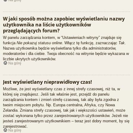
Na górę
W jaki sposób można zapobiec wyświetlaniu nazwy
użytkownika na liście użytkowników
przeglądających forum?
W panelu zarządzania kontem, w “Ustawieniach witryny” znajduje się
funkcja
Nie pokazuj statusu online
. Włącz tę funkcję, zaznaczając
Tak
.
Nazwa użytkownika będzie wyświetlana tylko dla administratorów,
moderatorów i dla ciebie. Twoja obecność na witrynie będzie wykazana w
liczbie ukrytych użytkowników.
Na górę
Jest wyświetlany nieprawidłowy czas!
Możliwe, że jest wyświetlany czas z innej strefy czasowej, niż ta, w
której się znajdujesz. Jeśli tak właśnie jest, przejdź do panelu
zarządzania kontem i zmień strefę czasową, tak aby była zgodna z
twoim miejscem pobytu. Np. Europa centralna, Afryka, czy Nowa
Zelandia. Zmiana strefy czasowej, tak jak i większości ustawień, może
zostać wykonana tylko przez zarejestrowanych użytkowników. Jeżeli nie
jesteś zarejestrowanym użytkownikiem – teraz jest dobry moment, by się
zarejestrować.
Na górę