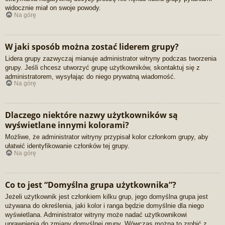
widocznie miał on swoje powody.
Na górę
W jaki sposób można zostać liderem grupy?
Lidera grupy zazwyczaj mianuje administrator witryny podczas tworzenia
grupy. Jeśli chcesz utworzyć grupę użytkowników, skontaktuj się z
administratorem, wysyłając do niego prywatną wiadomość.
Na górę
Dlaczego niektóre nazwy użytkowników są
wyświetlane innymi kolorami?
Możliwe, że administrator witryny przypisał kolor członkom grupy, aby
ułatwić identyfikowanie członków tej grupy.
Na górę
Co to jest “Domyślna grupa użytkownika”?
Jeżeli użytkownik jest członkiem kilku grup, jego domyślna grupa jest
używana do określenia, jaki kolor i ranga będzie domyślnie dla niego
wyświetlana. Administrator witryny może nadać użytkownikowi
uprawnienia do zmiany domyślnej grupy. Wówczas można to zrobić z