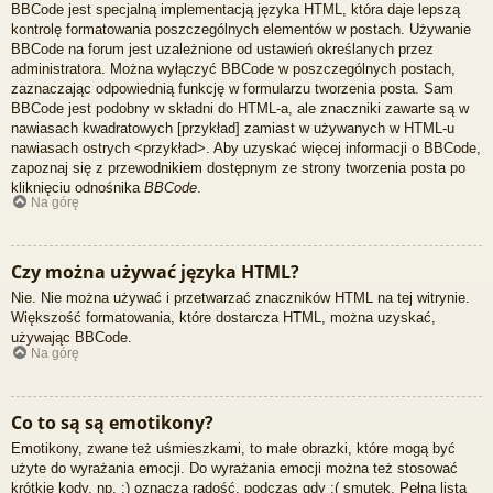
BBCode jest specjalną implementacją języka HTML, która daje lepszą
kontrolę formatowania poszczególnych elementów w postach. Używanie
BBCode na forum jest uzależnione od ustawień określanych przez
administratora. Można wyłączyć BBCode w poszczególnych postach,
zaznaczając odpowiednią funkcję w formularzu tworzenia posta. Sam
BBCode jest podobny w składni do HTML-a, ale znaczniki zawarte są w
nawiasach kwadratowych [przykład] zamiast w używanych w HTML-u
nawiasach ostrych <przykład>. Aby uzyskać więcej informacji o BBCode,
zapoznaj się z przewodnikiem dostępnym ze strony tworzenia posta po
kliknięciu odnośnika
BBCode
.
Na górę
Czy można używać języka HTML?
Nie. Nie można używać i przetwarzać znaczników HTML na tej witrynie.
Większość formatowania, które dostarcza HTML, można uzyskać,
używając BBCode.
Na górę
Co to są są emotikony?
Emotikony, zwane też uśmieszkami, to małe obrazki, które mogą być
użyte do wyrażania emocji. Do wyrażania emocji można też stosować
krótkie kody, np. :) oznacza radość, podczas gdy :( smutek. Pełna lista