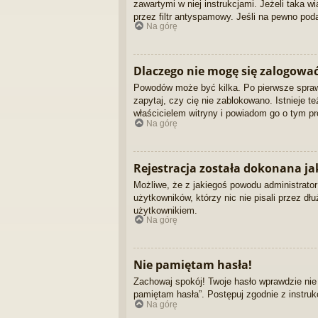
zawartymi w niej instrukcjami. Jeżeli taka 
przez filtr antyspamowy. Jeśli na pewno poda
Na górę
Dlaczego nie mogę się zalogowa
Powodów może być kilka. Po pierwsze sprawdź
zapytaj, czy cię nie zablokowano. Istnieje t
właścicielem witryny i powiadom go o tym pr
Na górę
Rejestracja została dokonana jak
Możliwe, że z jakiegoś powodu administrator
użytkowników, którzy nic nie pisali przez d
użytkownikiem.
Na górę
Nie pamiętam hasła!
Zachowaj spokój! Twoje hasło wprawdzie nie
pamiętam hasła”. Postępuj zgodnie z instru
Na górę