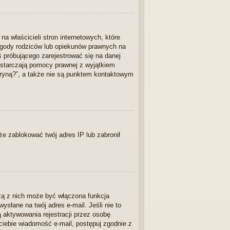
 właścicieli stron internetowych, które
 zgody rodziców lub opiekunów prawnych na
ś próbującego zarejestrować się na danej
 dostarczają pomocy prawnej z wyjątkiem
ryną?”, a także nie są punktem kontaktowym
kże zablokować twój adres IP lub zabronił
zą z nich może być włączona funkcja
słane na twój adres e-mail. Jeśli nie to
 aktywowania rejestracji przez osobę
o ciebie wiadomość e-mail, postępuj zgodnie z