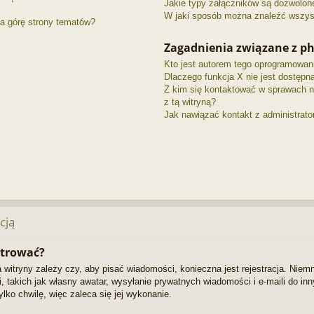
Jakie typy załączników są dozwolone 
W jaki sposób można znaleźć wszyst
a górę strony tematów?
Zagadnienia związane z p
Kto jest autorem tego oprogramowan
Dlaczego funkcja X nie jest dostępn
Z kim się kontaktować w sprawach 
z tą witryną?
Jak nawiązać kontakt z administrato
cją
strować?
 witryny zależy czy, aby pisać wiadomości, konieczna jest rejestracja. Niemn
, takich jak własny awatar, wysyłanie prywatnych wiadomości i e-maili do i
ylko chwilę, więc zaleca się jej wykonanie.