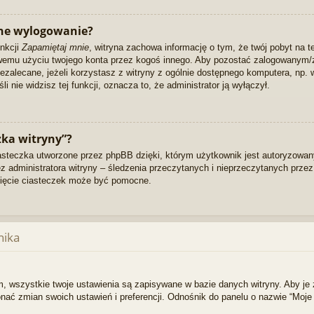
ne wylogowanie?
unkcji
Zapamiętaj mnie
, witryna zachowa informację o tym, że twój pobyt na te
ciwemu użyciu twojego konta przez kogoś innego. Aby pozostać zalogowanym
niezalecane, jeżeli korzystasz z witryny z ogólnie dostępnego komputera, np. w
li nie widzisz tej funkcji, oznacza to, że administrator ją wyłączył.
zka witryny”?
asteczka utworzone przez phpBB dzięki, którym użytkownik jest autoryzowany
zez administratora witryny – śledzenia przeczytanych i nieprzeczytanych prze
ięcie ciasteczek może być pomocne.
nika
, wszystkie twoje ustawienia są zapisywane w bazie danych witryny. Aby je 
 zmian swoich ustawień i preferencji. Odnośnik do panelu o nazwie “Moje 