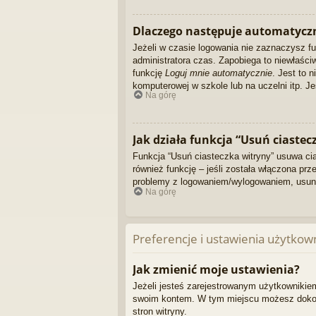
Dlaczego następuje automatycz
Jeżeli w czasie logowania nie zaznaczysz f
administratora czas. Zapobiega to niewłaś
funkcję
Loguj mnie automatycznie
. Jest to 
komputerowej w szkole lub na uczelni itp. Jeś
Na górę
Jak działa funkcja “Usuń ciastec
Funkcja “Usuń ciasteczka witryny” usuwa ci
również funkcję – jeśli została włączona pr
problemy z logowaniem/wylogowaniem, usun
Na górę
Preferencje i ustawienia użytkow
Jak zmienić moje ustawienia?
Jeżeli jesteś zarejestrowanym użytkownikiem
swoim kontem. W tym miejscu możesz dokonać
stron witryny.