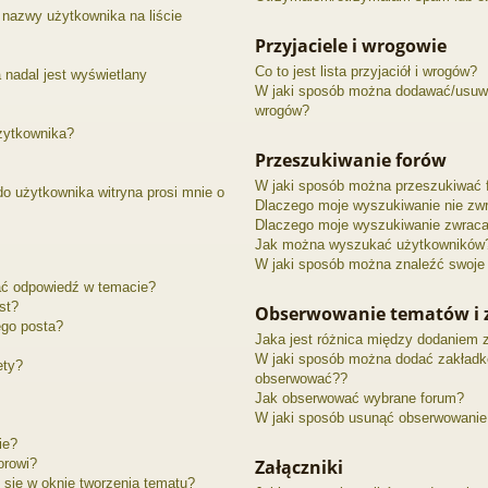
nazwy użytkownika na liście
Przyjaciele i wrogowie
Co to jest lista przyjaciół i wrogów?
 nadal jest wyświetlany
W jaki sposób można dodawać/usuwać
wrogów?
żytkownika?
Przeszukiwanie forów
W jaki sposób można przeszukiwać 
o użytkownika witryna prosi mnie o
Dlaczego moje wyszukiwanie nie zw
Dlaczego moje wyszukiwanie zwraca 
Jak można wyszukać użytkowników
W jaki sposób można znaleźć swoje 
ać odpowiedź w temacie?
st?
Obserwowanie tematów i 
ego posta?
Jaka jest różnica między dodaniem 
W jaki sposób można dodać zakładk
ety?
obserwować??
Jak obserwować wybrane forum?
W jaki sposób usunąć obserwowanie
ie?
orowi?
Załączniki
 się w oknie tworzenia tematu?