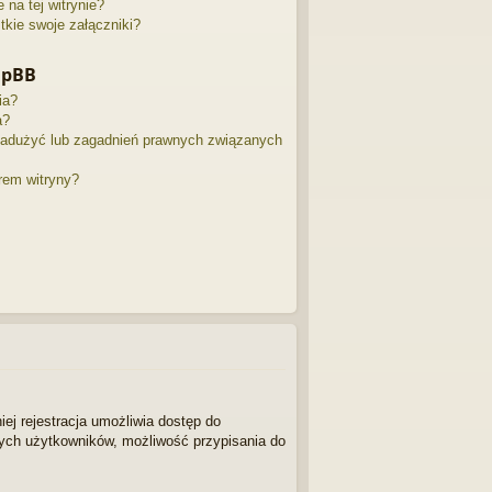
na tej witrynie?
kie swoje załączniki?
hpBB
ia?
a?
nadużyć lub zagadnień prawnych związanych
rem witryny?
iej rejestracja umożliwia dostęp do
nnych użytkowników, możliwość przypisania do