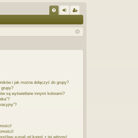
W
FA
al
ar
Q
og
ej
uj
es
si
tru
ę
j
si
ę
wników i jak można dołączyć do grupy?
 grupy?
ów są wyświetlane innymi kolorami?
nika”?
racyjny”?
mości!
omości!
źliwy e-mail od kogoś z tej witryny!