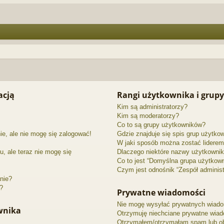
acją
Rangi użytkownika i grupy
Kim są administratorzy?
Kim są moderatorzy?
Co to są grupy użytkowników?
ie, ale nie mogę się zalogować!
Gdzie znajduje się spis grup użytko
W jaki sposób można zostać liderem
u, ale teraz nie mogę się
Dlaczego niektóre nazwy użytkownik
Co to jest “Domyślna grupa użytkow
Czym jest odnośnik “Zespół administ
nie?
”?
Prywatne wiadomości
Nie mogę wysyłać prywatnych wiado
ownika
Otrzymuję niechciane prywatne wiad
Otrzymałem/otrzymałam spam lub obra