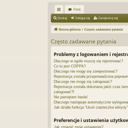
Fora
ię
Szukaj
Zaloguj się
Zarejestruj się
ce
Strona główna
Często zadawane pytania
j
Często zadawane pytania
…
Problemy z logowaniem i rejestr
Dlaczego w ogóle muszę się rejestrować?
Co to jest COPPA?
Dlaczego nie mogę się zarejestrować?
Rejestracja została przeprowadzona poprawn
Dlaczego nie mogę się zalogować?
Rejestracja została dokonana jakiś czas tem
zalogować?!
Nie pamiętam hasła!
Dlaczego następuje automatyczne wylogowa
Jak działa funkcja “Usuń ciasteczka witryny
Preferencje i ustawienia użytk
Jak zmienić moje ustawienia?