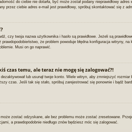
wiadomość do ciebie nie dotarła, być może został podany nieprawidłowy adres
ny przez ciebie adres e-mail jest prawidłowy, spróbuj skontaktować się z adm
ć?
, czy twoja nazwa użytkownika i hasło są prawidłowe. Jeżeli są prawidłowe, 
eż prawdopodobieństwo, że problem powoduje błędna konfiguracja witryny, na k
oblemie. Musi on go naprawić.
iś czas temu, ale teraz nie mogę się zalogować?!
 dezaktywował lub usunął twoje konto. Wiele witryn, aby zmniejszyć rozmiar
łuższy czas. Jeśli tak się stało, spróbuj zarejestrować się ponownie i bądź 
 może zostać odzyskane, ale bez problemu może zostać zresetowane. Przejdź 
kcjami, a prawdopodobnie niedługo znów będziesz móc się zalogować.