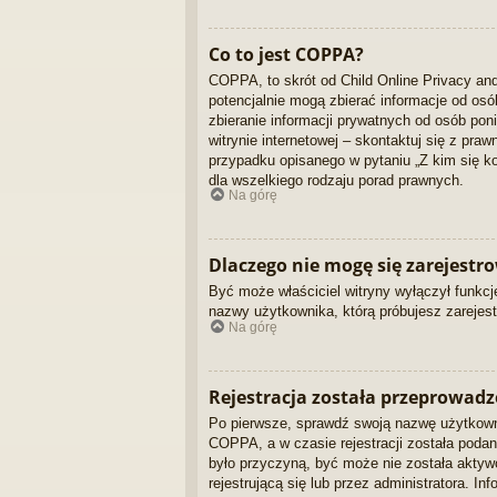
Co to jest COPPA?
COPPA, to skrót od Child Online Privacy and
potencjalnie mogą zbierać informacje od os
zbieranie informacji prywatnych od osób pon
witrynie internetowej – skontaktuj się z pra
przypadku opisanego w pytaniu „Z kim się 
dla wszelkiego rodzaju porad prawnych.
Na górę
Dlaczego nie mogę się zarejestr
Być może właściciel witryny wyłączył funkcję
nazwy użytkownika, którą próbujesz zarejest
Na górę
Rejestracja została przeprowadz
Po pierwsze, sprawdź swoją nazwę użytkowni
COPPA, a w czasie rejestracji została podan
było przyczyną, być może nie została aktyw
rejestrującą się lub przez administratora. I