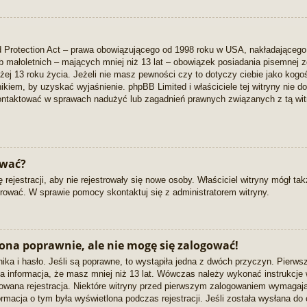
 Protection Act – prawa obowiązującego od 1998 roku w USA, nakładającego na
ób małoletnich – mających mniej niż 13 lat – obowiązek posiadania pisemnej
iżej 13 roku życia. Jeżeli nie masz pewności czy to dotyczy ciebie jako kogo
wnikiem, by uzyskać wyjaśnienie. phpBB Limited i właściciele tej witryny nie
kontaktować w sprawach nadużyć lub zagadnień prawnych związanych z tą wit
ować?
 rejestracji, aby nie rejestrowały się nowe osoby. Właściciel witryny mógł ta
rować. W sprawie pomocy skontaktuj się z administratorem witryny.
ona poprawnie, ale nie mogę się zalogować!
ka i hasło. Jeśli są poprawne, to wystąpiła jedna z dwóch przyczyn. Pierws
a informacja, że masz mniej niż 13 lat. Wówczas należy wykonać instrukcje wy
owana rejestracja. Niektóre witryny przed pierwszym zalogowaniem wymagają
nformacja o tym była wyświetlona podczas rejestracji. Jeśli została wysłana d