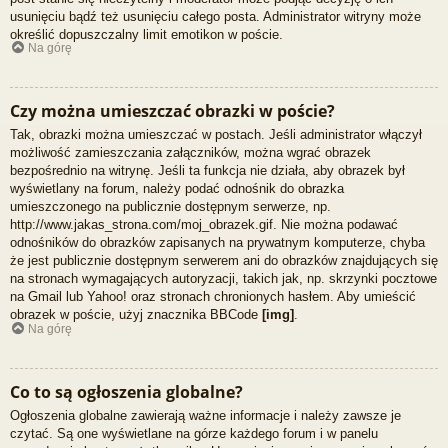
usunięciu bądź też usunięciu całego posta. Administrator witryny może
określić dopuszczalny limit emotikon w poście.
Na górę
Czy można umieszczać obrazki w poście?
Tak, obrazki można umieszczać w postach. Jeśli administrator włączył
możliwość zamieszczania załączników, można wgrać obrazek
bezpośrednio na witrynę. Jeśli ta funkcja nie działa, aby obrazek był
wyświetlany na forum, należy podać odnośnik do obrazka
umieszczonego na publicznie dostępnym serwerze, np.
http://www.jakas_strona.com/moj_obrazek.gif. Nie można podawać
odnośników do obrazków zapisanych na prywatnym komputerze, chyba
że jest publicznie dostępnym serwerem ani do obrazków znajdujących się
na stronach wymagających autoryzacji, takich jak, np. skrzynki pocztowe
na Gmail lub Yahoo! oraz stronach chronionych hasłem. Aby umieścić
obrazek w poście, użyj znacznika BBCode
[img]
.
Na górę
Co to są ogłoszenia globalne?
Ogłoszenia globalne zawierają ważne informacje i należy zawsze je
czytać. Są one wyświetlane na górze każdego forum i w panelu