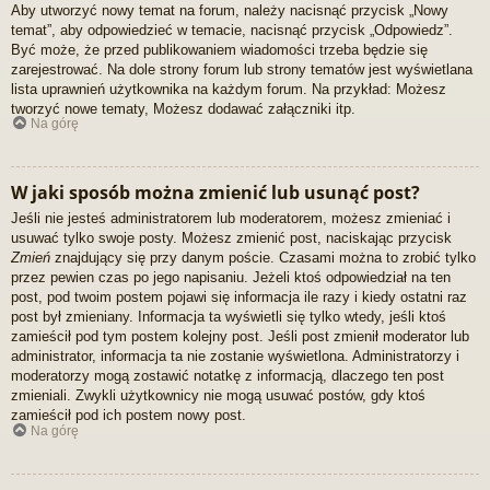
Aby utworzyć nowy temat na forum, należy nacisnąć przycisk „Nowy
temat”, aby odpowiedzieć w temacie, nacisnąć przycisk „Odpowiedz”.
Być może, że przed publikowaniem wiadomości trzeba będzie się
zarejestrować. Na dole strony forum lub strony tematów jest wyświetlana
lista uprawnień użytkownika na każdym forum. Na przykład: Możesz
tworzyć nowe tematy, Możesz dodawać załączniki itp.
Na górę
W jaki sposób można zmienić lub usunąć post?
Jeśli nie jesteś administratorem lub moderatorem, możesz zmieniać i
usuwać tylko swoje posty. Możesz zmienić post, naciskając przycisk
Zmień
znajdujący się przy danym poście. Czasami można to zrobić tylko
przez pewien czas po jego napisaniu. Jeżeli ktoś odpowiedział na ten
post, pod twoim postem pojawi się informacja ile razy i kiedy ostatni raz
post był zmieniany. Informacja ta wyświetli się tylko wtedy, jeśli ktoś
zamieścił pod tym postem kolejny post. Jeśli post zmienił moderator lub
administrator, informacja ta nie zostanie wyświetlona. Administratorzy i
moderatorzy mogą zostawić notatkę z informacją, dlaczego ten post
zmieniali. Zwykli użytkownicy nie mogą usuwać postów, gdy ktoś
zamieścił pod ich postem nowy post.
Na górę