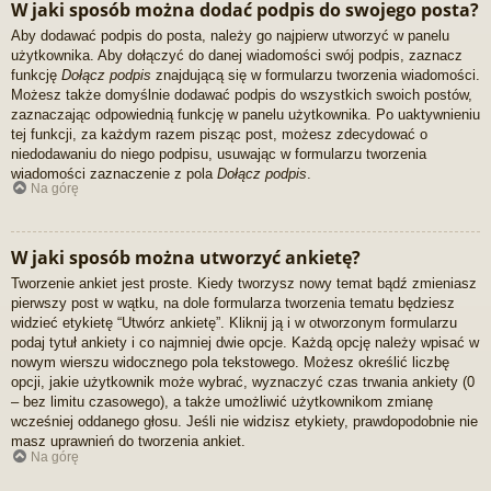
W jaki sposób można dodać podpis do swojego posta?
Aby dodawać podpis do posta, należy go najpierw utworzyć w panelu
użytkownika. Aby dołączyć do danej wiadomości swój podpis, zaznacz
funkcję
Dołącz podpis
znajdującą się w formularzu tworzenia wiadomości.
Możesz także domyślnie dodawać podpis do wszystkich swoich postów,
zaznaczając odpowiednią funkcję w panelu użytkownika. Po uaktywnieniu
tej funkcji, za każdym razem pisząc post, możesz zdecydować o
niedodawaniu do niego podpisu, usuwając w formularzu tworzenia
wiadomości zaznaczenie z pola
Dołącz podpis
.
Na górę
W jaki sposób można utworzyć ankietę?
Tworzenie ankiet jest proste. Kiedy tworzysz nowy temat bądź zmieniasz
pierwszy post w wątku, na dole formularza tworzenia tematu będziesz
widzieć etykietę “Utwórz ankietę”. Kliknij ją i w otworzonym formularzu
podaj tytuł ankiety i co najmniej dwie opcje. Każdą opcję należy wpisać w
nowym wierszu widocznego pola tekstowego. Możesz określić liczbę
opcji, jakie użytkownik może wybrać, wyznaczyć czas trwania ankiety (0
– bez limitu czasowego), a także umożliwić użytkownikom zmianę
wcześniej oddanego głosu. Jeśli nie widzisz etykiety, prawdopodobnie nie
masz uprawnień do tworzenia ankiet.
Na górę