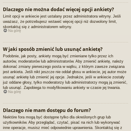
Dlaczego nie można dodać więcej opcji ankiety?
Limit opcji w ankiecie jest ustalany przez administratora witryny. Jeśli
uważasz, że potrzebujesz wstawić więcej opcji niż dozwolony limit,
skontaktuj się z administratorem witryny.
Na górę
W jaki sposób zmienić lub usunąć ankietę?
Podobnie, jak posty, ankiety mogą być zmieniane tylko przez ich
autorów, moderatorów lub administratorów. Aby zmienić ankietę, należy
dokonać zmiany pierwszego posta w wątku, z którym zawsze związana
jest ankieta. Jeśli nikt jeszcze nie oddał głosu w ankiecie, jej autor może
usunąć ankietę lub zmienić jej opcje. Jednakże, jeśli w ankiecie zostały
już oddane głosy, tylko moderatorzy lub administratorzy mogą ją zmienić,
lub usunąć. Zapobiega to modyfikowaniu ankiety w czasie jej trwania.
Na górę
Dlaczego nie mam dostępu do forum?
Niektóre fora mogą być dostępne tylko dla określonych grup lub
użytkowników. Aby przeglądać, czytać, pisać na nich lub wykonywać
inne operacje, musisz mieć odpowiednie uprawnienia. Skontaktuj się z