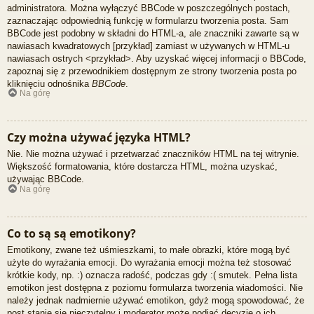
administratora. Można wyłączyć BBCode w poszczególnych postach,
zaznaczając odpowiednią funkcję w formularzu tworzenia posta. Sam
BBCode jest podobny w składni do HTML-a, ale znaczniki zawarte są w
nawiasach kwadratowych [przykład] zamiast w używanych w HTML-u
nawiasach ostrych <przykład>. Aby uzyskać więcej informacji o BBCode,
zapoznaj się z przewodnikiem dostępnym ze strony tworzenia posta po
kliknięciu odnośnika
BBCode
.
Na górę
Czy można używać języka HTML?
Nie. Nie można używać i przetwarzać znaczników HTML na tej witrynie.
Większość formatowania, które dostarcza HTML, można uzyskać,
używając BBCode.
Na górę
Co to są są emotikony?
Emotikony, zwane też uśmieszkami, to małe obrazki, które mogą być
użyte do wyrażania emocji. Do wyrażania emocji można też stosować
krótkie kody, np. :) oznacza radość, podczas gdy :( smutek. Pełna lista
emotikon jest dostępna z poziomu formularza tworzenia wiadomości. Nie
należy jednak nadmiernie używać emotikon, gdyż mogą spowodować, że
post stanie się nieczytelny i moderator może podjąć decyzję o ich