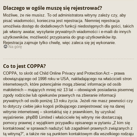
Dlaczego w ogóle muszę się rejestrować?
Możliwe, że nie musisz. To od administratora witryny zależy czy, aby
pisać wiadomości, konieczna jest rejestracja. Niemniej rejestracja
umożliwia dostęp do dodatkowych funkcji niedostępnych dla gości, takich
jak własny awatar, wysyłanie prywatnych wiadomości i e-maili do innych
użytkowników, możliwość przypisania do grup użytkowników itp.
Rejestracja zajmuje tylko chwilę, więc zaleca się jej wykonanie.
Na górę
Co to jest COPPA?
COPPA, to skrót od Child Online Privacy and Protection Act – prawa
obowiązującego od 1998 roku w USA, nakładającego na właścicieli stron
internetowych, które potencjalnie mogą zbierać informacje od osób
małoletnich – mających mniej niż 13 lat – obowiązek posiadania pisemnej
zgody rodziców lub opiekunów prawnych na zbieranie informacji
prywatnych od osób poniżej 13 roku życia. Jeżeli nie masz pewności czy
to dotyczy ciebie jako kogoś próbującego zarejestrować się na danej
witrynie internetowej – skontaktuj się z prawnikiem, by uzyskać
wyjaśnienie. phpBB Limited i właściciele tej witryny nie dostarczają
pomocy prawnej z wyjątkiem przypadku opisanego w pytaniu „Z kim się
kontaktować w sprawach nadużyć lub zagadnień prawnych związanych z
tą witryną?”, a także nie są punktem kontaktowym dla wszelkiego rodzaju