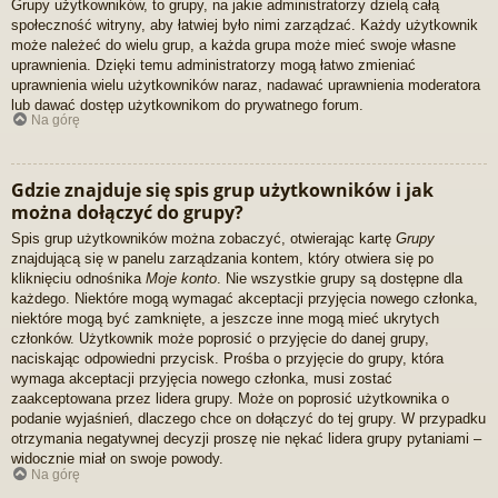
Grupy użytkowników, to grupy, na jakie administratorzy dzielą całą
społeczność witryny, aby łatwiej było nimi zarządzać. Każdy użytkownik
może należeć do wielu grup, a każda grupa może mieć swoje własne
uprawnienia. Dzięki temu administratorzy mogą łatwo zmieniać
uprawnienia wielu użytkowników naraz, nadawać uprawnienia moderatora
lub dawać dostęp użytkownikom do prywatnego forum.
Na górę
Gdzie znajduje się spis grup użytkowników i jak
można dołączyć do grupy?
Spis grup użytkowników można zobaczyć, otwierając kartę
Grupy
znajdującą się w panelu zarządzania kontem, który otwiera się po
kliknięciu odnośnika
Moje konto
. Nie wszystkie grupy są dostępne dla
każdego. Niektóre mogą wymagać akceptacji przyjęcia nowego członka,
niektóre mogą być zamknięte, a jeszcze inne mogą mieć ukrytych
członków. Użytkownik może poprosić o przyjęcie do danej grupy,
naciskając odpowiedni przycisk. Prośba o przyjęcie do grupy, która
wymaga akceptacji przyjęcia nowego członka, musi zostać
zaakceptowana przez lidera grupy. Może on poprosić użytkownika o
podanie wyjaśnień, dlaczego chce on dołączyć do tej grupy. W przypadku
otrzymania negatywnej decyzji proszę nie nękać lidera grupy pytaniami –
widocznie miał on swoje powody.
Na górę