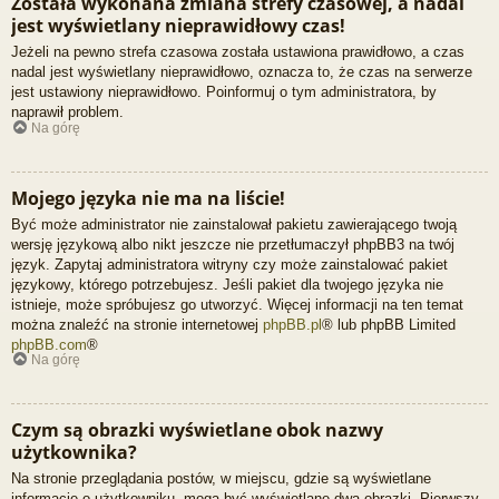
Została wykonana zmiana strefy czasowej, a nadal
jest wyświetlany nieprawidłowy czas!
Jeżeli na pewno strefa czasowa została ustawiona prawidłowo, a czas
nadal jest wyświetlany nieprawidłowo, oznacza to, że czas na serwerze
jest ustawiony nieprawidłowo. Poinformuj o tym administratora, by
naprawił problem.
Na górę
Mojego języka nie ma na liście!
Być może administrator nie zainstalował pakietu zawierającego twoją
wersję językową albo nikt jeszcze nie przetłumaczył phpBB3 na twój
język. Zapytaj administratora witryny czy może zainstalować pakiet
językowy, którego potrzebujesz. Jeśli pakiet dla twojego języka nie
istnieje, może spróbujesz go utworzyć. Więcej informacji na ten temat
można znaleźć na stronie internetowej
phpBB.pl
® lub phpBB Limited
phpBB.com
®
Na górę
Czym są obrazki wyświetlane obok nazwy
użytkownika?
Na stronie przeglądania postów, w miejscu, gdzie są wyświetlane
informacje o użytkowniku, mogą być wyświetlane dwa obrazki. Pierwszy