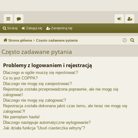
ię
or
al
ar
Szukaj
Zaloguj się
Zarejestruj się
ce
a
og
ej
S
Strona główna
Często zadawane pytania
j
uj
es
z
Często zadawane pytania
u
…
si
tru
k
Problemy z logowaniem i rejestracją
ę
j
a
Dlaczego w ogóle muszę się rejestrować?
si
j
Co to jest COPPA?
ę
Dlaczego nie mogę się zarejestrować?
Rejestracja została przeprowadzona poprawnie, ale nie mogę się
zalogować!
Dlaczego nie mogę się zalogować?
Rejestracja została dokonana jakiś czas temu, ale teraz nie mogę się
zalogować?!
Nie pamiętam hasła!
Dlaczego następuje automatyczne wylogowanie?
Jak działa funkcja “Usuń ciasteczka witryny”?