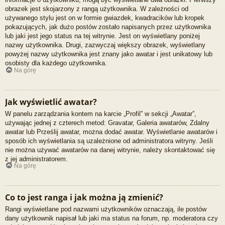
obrazek jest skojarzony z rangą użytkownika. W zależności od
używanego stylu jest on w formie gwiazdek, kwadracików lub kropek
pokazujących, jak dużo postów zostało napisanych przez użytkownika
lub jaki jest jego status na tej witrynie. Jest on wyświetlany poniżej
nazwy użytkownika. Drugi, zazwyczaj większy obrazek, wyświetlany
powyżej nazwy użytkownika jest znany jako awatar i jest unikatowy lub
osobisty dla każdego użytkownika.
Na górę
Jak wyświetlić awatar?
W panelu zarządzania kontem na karcie „Profil” w sekcji „Awatar”,
używając jednej z czterech metod: Gravatar, Galeria awatarów, Zdalny
awatar lub Prześlij awatar, można dodać awatar. Wyświetlanie awatarów i
sposób ich wyświetlania są uzależnione od administratora witryny. Jeśli
nie można używać awatarów na danej witrynie, należy skontaktować się
z jej administratorem.
Na górę
Co to jest ranga i jak można ją zmienić?
Rangi wyświetlane pod nazwami użytkowników oznaczają, ile postów
dany użytkownik napisał lub jaki ma status na forum, np. moderatora czy