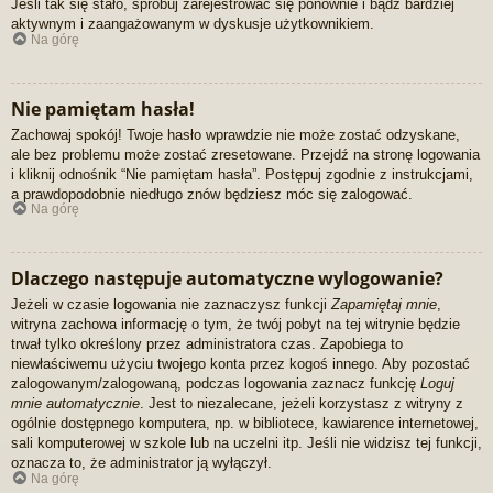
Jeśli tak się stało, spróbuj zarejestrować się ponownie i bądź bardziej
aktywnym i zaangażowanym w dyskusje użytkownikiem.
Na górę
Nie pamiętam hasła!
Zachowaj spokój! Twoje hasło wprawdzie nie może zostać odzyskane,
ale bez problemu może zostać zresetowane. Przejdź na stronę logowania
i kliknij odnośnik “Nie pamiętam hasła”. Postępuj zgodnie z instrukcjami,
a prawdopodobnie niedługo znów będziesz móc się zalogować.
Na górę
Dlaczego następuje automatyczne wylogowanie?
Jeżeli w czasie logowania nie zaznaczysz funkcji
Zapamiętaj mnie
,
witryna zachowa informację o tym, że twój pobyt na tej witrynie będzie
trwał tylko określony przez administratora czas. Zapobiega to
niewłaściwemu użyciu twojego konta przez kogoś innego. Aby pozostać
zalogowanym/zalogowaną, podczas logowania zaznacz funkcję
Loguj
mnie automatycznie
. Jest to niezalecane, jeżeli korzystasz z witryny z
ogólnie dostępnego komputera, np. w bibliotece, kawiarence internetowej,
sali komputerowej w szkole lub na uczelni itp. Jeśli nie widzisz tej funkcji,
oznacza to, że administrator ją wyłączył.
Na górę