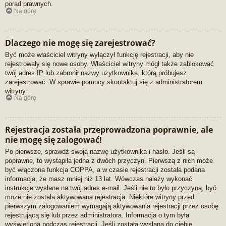
porad prawnych.
Na górę
Dlaczego nie mogę się zarejestrować?
Być może właściciel witryny wyłączył funkcję rejestracji, aby nie
rejestrowały się nowe osoby. Właściciel witryny mógł także zablokować
twój adres IP lub zabronił nazwy użytkownika, którą próbujesz
zarejestrować. W sprawie pomocy skontaktuj się z administratorem
witryny.
Na górę
Rejestracja została przeprowadzona poprawnie, ale
nie mogę się zalogować!
Po pierwsze, sprawdź swoją nazwę użytkownika i hasło. Jeśli są
poprawne, to wystąpiła jedna z dwóch przyczyn. Pierwszą z nich może
być włączona funkcja COPPA, a w czasie rejestracji została podana
informacja, że masz mniej niż 13 lat. Wówczas należy wykonać
instrukcje wysłane na twój adres e-mail. Jeśli nie to było przyczyną, być
może nie została aktywowana rejestracja. Niektóre witryny przed
pierwszym zalogowaniem wymagają aktywowania rejestracji przez osobę
rejestrującą się lub przez administratora. Informacja o tym była
wyświetlona podczas rejestracji. Jeśli została wysłana do ciebie