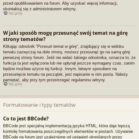
przed opublikowaniem na forum. Aby uzyskać więcej informacji,
skontaktuj się z administratorem witryny.
Na górę
W jaki sposób mogę przesunąć swój temat na górę
strony tematów?
Klikając odnośnik “Przesuń temat w górę”, znajdujący się w widoku
tematu zazwyczaj na dole strony, możesz przesunąć go na samą górę
pierwszej strony forum. Jeśli nie widać takiego odnośnika, oznacza to, że
funkcja ta jest wyłączona lub nie upłynął jeszcze wymagany czas, zanim
będzie możliwe użycie tej funkcji. Innym, łatwym sposobem na
przesunięcie tematu na początek, jest napisanie w nim posta. Należy
pamiętać, aby przy tym przestrzegać regulaminu witryny.
Na górę
Formatowanie i typy tematów
Co to jest BBCode?
BBCode jest specjalną implementacją języka HTML, która daje lepszą
kontrolę formatowania poszczególnych elementów w postach. Używanie
BBCode na forum jest uzależnione od ustawień określanych przez