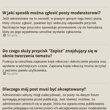
W jaki sposób można zgłosić posty moderatorowi?
Jeśli administrator na to zezwolił, w prawym górnym rogu treści posta,
który chcesz zgłosić, powinien być widoczny odpowiedni przycisk.
Naciśnięcie tego przycisku spowoduje przeniesienie cię do formularza,
który po jego wypełnieniu umożliwi wysłanie zgłoszenia.
Na górę
Do czego służy przycisk “Zapisz” znajdujący się w
oknie tworzenia tematu?
Funkcja ta umożliwia zapisanie kopii roboczej i dokończenie pisania oraz
wysłanie w późniejszym czasie. Zapisaną kopię roboczą można wczytać
z poziomu panelu użytkownika.
Na górę
Dlaczego mój post musi być akceptowany?
Administrator witryny mógł zadecydować, że posty na danym forum
wymagają przejrzenia przed publikacją. Jest również możliwe, że
administrator umieścił cię w grupie, która ma ograniczenia publikowania
postów polegające na konieczności ich akceptowania przez moderatorów