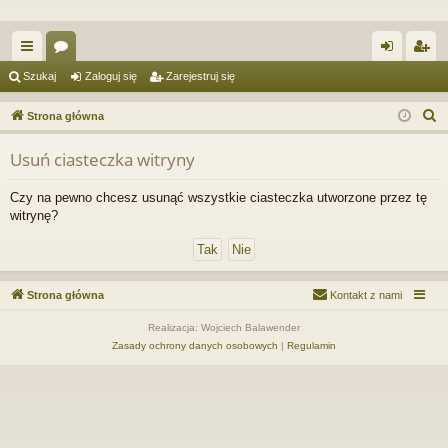
ię
or
al
ar
Szukaj
Zaloguj się
Zarejestruj się
ce
a
og
ej
S
Strona główna
j
uj
es
z
Usuń ciasteczka witryny
u
…
si
tru
k
ę
j
Czy na pewno chcesz usunąć wszystkie ciasteczka utworzone przez tę
a
witrynę?
si
j
ę
Strona główna
Kontakt z nami
Realizacja: Wojciech Balawender
Zasady ochrony danych osobowych
|
Regulamin