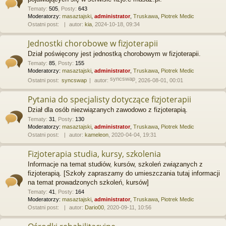
Tematy
:
505
,
Posty
:
643
Moderatorzy:
masaztajski
,
administrator
,
Truskawa
,
Piotrek Medic
Ostatni post:
autor:
kia
, 2024-10-18, 09:34
Jednostki chorobowe w fizjoterapii
Dział poświęcony jest jednostką chorobowym w fizjoterapii.
Tematy
:
85
,
Posty
:
155
Moderatorzy:
masaztajski
,
administrator
,
Truskawa
,
Piotrek Medic
syncswap
Ostatni post:
syncswap
autor:
, 2026-08-01, 00:01
Pytania do specjalisty dotyczące fizjoterapii
Dział dla osób niezwiązanych zawodowo z fizjoterapią.
Tematy
:
31
,
Posty
:
130
Moderatorzy:
masaztajski
,
administrator
,
Truskawa
,
Piotrek Medic
Ostatni post:
autor:
kameleon
, 2020-04-04, 19:31
Fizjoterapia studia, kursy, szkolenia
Informacje na temat studiów, kursów, szkoleń związanych z
fizjoterapią. [Szkoły zapraszamy do umieszczania tutaj informacji
na temat prowadzonych szkoleń, kursów]
Tematy
:
41
,
Posty
:
164
Moderatorzy:
masaztajski
,
administrator
,
Truskawa
,
Piotrek Medic
Ostatni post:
autor:
Dario00
, 2020-09-11, 10:56