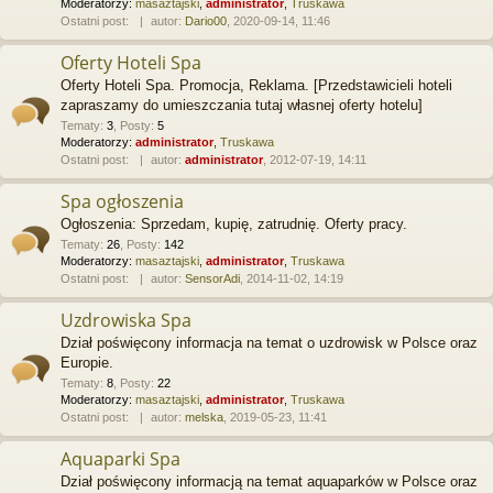
Moderatorzy:
masaztajski
,
administrator
,
Truskawa
Ostatni post:
autor:
Dario00
, 2020-09-14, 11:46
Oferty Hoteli Spa
Oferty Hoteli Spa. Promocja, Reklama. [Przedstawicieli hoteli
zapraszamy do umieszczania tutaj własnej oferty hotelu]
Tematy
:
3
,
Posty
:
5
Moderatorzy:
administrator
,
Truskawa
Ostatni post:
autor:
administrator
, 2012-07-19, 14:11
Spa ogłoszenia
Ogłoszenia: Sprzedam, kupię, zatrudnię. Oferty pracy.
Tematy
:
26
,
Posty
:
142
Moderatorzy:
masaztajski
,
administrator
,
Truskawa
Ostatni post:
autor:
SensorAdi
, 2014-11-02, 14:19
Uzdrowiska Spa
Dział poświęcony informacja na temat o uzdrowisk w Polsce oraz
Europie.
Tematy
:
8
,
Posty
:
22
Moderatorzy:
masaztajski
,
administrator
,
Truskawa
Ostatni post:
autor:
melska
, 2019-05-23, 11:41
Aquaparki Spa
Dział poświęcony informacją na temat aquaparków w Polsce oraz