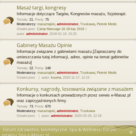
Masaż targi, kongresy
Informacje dotyczące Targów, Kongresów masażu, fizjoterapii.
Tematy
:
21
,
Posty
:
75
Moderatorzy:
masaztajski
,
administrator
,
Truskawa
,
Piotrek Medic
Ostatni post:
Camp Massage 16-18 luty 2018
autor:
administrator
, 2018-01-18, 15:25
Gabinety Masażu Opinie
Informacje związane z gabinetami masażu.[Zapraszamy do
umieszczania tutaj informacji, adres, opinie na temat gabinetów
masażu]
Tematy
:
22
,
Posty
:
148
Moderatorzy:
masaztajski
,
administrator
,
Truskawa
,
Piotrek Medic
Ostatni post:
autor:
kuuma
, 2020-11-17, 12:15
Konkursy, nagrody, losowania związane z masażem
Informacje o konkursach prowadzonych przez serwis e-Masaz.pl
oraz zaprzyjaźnionych firmy.
Tematy
:
73
,
Posty
:
670
Moderatorzy:
masaztajski
,
administrator
,
Truskawa
Ostatni post:
autor:
administrator
, 2020-03-29, 12:18
Forum zdrowotne, kosmetyczne. Spa & Wellness. Forum
serwisu Spa.e-Masaz.pl