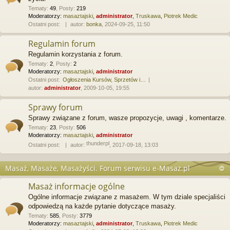
Tematy
:
49
,
Posty
:
219
Moderatorzy:
masaztajski
,
administrator
,
Truskawa
,
Piotrek Medic
Ostatni post:
autor:
bonka
, 2024-09-25, 11:50
Regulamin forum
Regulamin korzystania z forum.
Tematy
:
2
,
Posty
:
2
Moderatorzy:
masaztajski
,
administrator
Ostatni post:
Ogłoszenia Kursów, Sprzetów i…
autor:
administrator
, 2009-10-05, 19:55
Sprawy forum
Sprawy związane z forum, wasze propozycje, uwagi , komentarze.
Tematy
:
23
,
Posty
:
506
Moderatorzy:
masaztajski
,
administrator
thunderpl
Ostatni post:
autor:
, 2017-09-18, 13:03
Masaż, Masaże, Masażyści. Forum serwisu e-Masaz.pl
Masaż informacje ogólne
Ogólne informacje związane z masażem. W tym dziale specjaliści
odpowiedzą na każde pytanie dotyczące masaży.
Tematy
:
585
,
Posty
:
3779
Moderatorzy:
masaztajski
,
administrator
,
Truskawa
,
Piotrek Medic