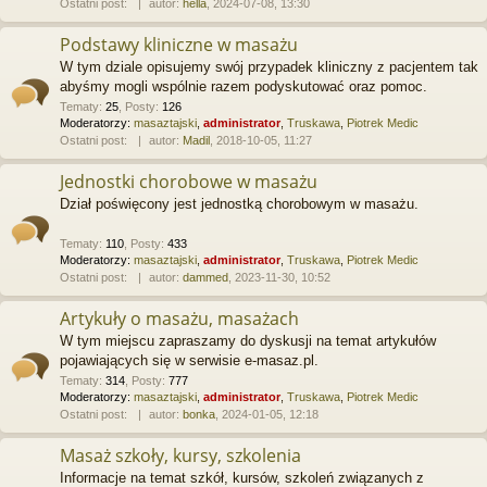
Ostatni post:
autor:
hella
, 2024-07-08, 13:30
Podstawy kliniczne w masażu
W tym dziale opisujemy swój przypadek kliniczny z pacjentem tak
abyśmy mogli wspólnie razem podyskutować oraz pomoc.
Tematy
:
25
,
Posty
:
126
Moderatorzy:
masaztajski
,
administrator
,
Truskawa
,
Piotrek Medic
Ostatni post:
autor:
Madil
, 2018-10-05, 11:27
Jednostki chorobowe w masażu
Dział poświęcony jest jednostką chorobowym w masażu.
Tematy
:
110
,
Posty
:
433
Moderatorzy:
masaztajski
,
administrator
,
Truskawa
,
Piotrek Medic
Ostatni post:
autor:
dammed
, 2023-11-30, 10:52
Artykuły o masażu, masażach
W tym miejscu zapraszamy do dyskusji na temat artykułów
pojawiających się w serwisie e-masaz.pl.
Tematy
:
314
,
Posty
:
777
Moderatorzy:
masaztajski
,
administrator
,
Truskawa
,
Piotrek Medic
Ostatni post:
autor:
bonka
, 2024-01-05, 12:18
Masaż szkoły, kursy, szkolenia
Informacje na temat szkół, kursów, szkoleń związanych z