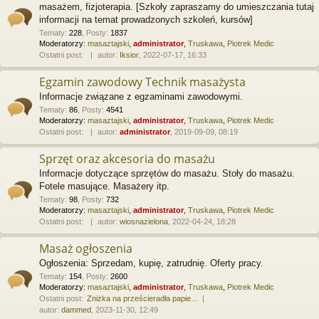
masażem, fizjoterapia. [Szkoły zapraszamy do umieszczania tutaj
informacji na temat prowadzonych szkoleń, kursów]
Tematy
:
228
,
Posty
:
1837
Moderatorzy:
masaztajski
,
administrator
,
Truskawa
,
Piotrek Medic
Ostatni post:
autor:
Iksior
, 2022-07-17, 16:33
Egzamin zawodowy Technik masażysta
Informacje związane z egzaminami zawodowymi.
Tematy
:
86
,
Posty
:
4541
Moderatorzy:
masaztajski
,
administrator
,
Truskawa
,
Piotrek Medic
Ostatni post:
autor:
administrator
, 2019-09-09, 08:19
Sprzęt oraz akcesoria do masażu
Informacje dotyczące sprzętów do masażu. Stoły do masażu.
Fotele masujące. Masażery itp.
Tematy
:
98
,
Posty
:
732
Moderatorzy:
masaztajski
,
administrator
,
Truskawa
,
Piotrek Medic
Ostatni post:
autor:
wiosnazielona
, 2022-04-24, 18:28
Masaż ogłoszenia
Ogłoszenia: Sprzedam, kupię, zatrudnię. Oferty pracy.
Tematy
:
154
,
Posty
:
2600
Moderatorzy:
masaztajski
,
administrator
,
Truskawa
,
Piotrek Medic
Ostatni post:
Zniżka na prześcieradła papie…
autor:
dammed
, 2023-11-30, 12:49