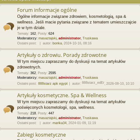
Forum informacje ogólne
Ogólne informacje związane zdrowiem, kosmetologią, spa &
wellness. Jeśli macie pytania związane z tematem umieszczajcie
je w tym dziale.
Tematy
:
162
,
Posty
:
624
Moderatorzy:
masaztajski
,
administrator
,
Truskawa
Ostatni post:
autor:
bonka
, 2024-10-16, 08:16
Artykuły o zdrowiu. Porady zdrowotne
W tym miejscu zapraszamy do dyskusji na temat artykułów
zdrowotnych.
Tematy
:
362
,
Posty
:
2595
Moderatorzy:
masaztajski
,
administrator
,
Truskawa
888starz_edEr
Ostatni post:
888starz apk egypt
autor:
, 2026-08-10, 10:10
Artykuły kosmetyczne. Spa & Wellness
W tym miejscu zapraszamy do dyskusji na temat artykułów
poświęconych kosmetologii, spa, wellness.
Tematy
:
218
,
Posty
:
447
Moderatorzy:
masaztajski
,
administrator
,
Truskawa
Ostatni post:
autor:
marika34
, 2024-01-09, 11:19
Zabiegi kosmetyczne