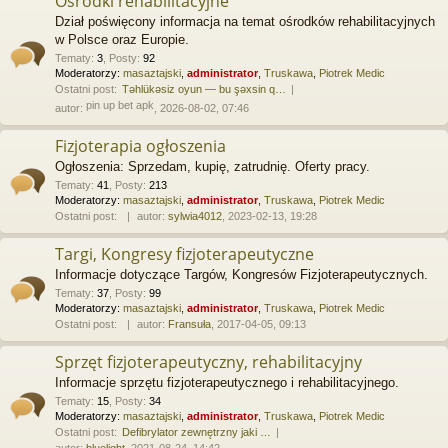
Ośrodki rehabilitacyjne
Dział poświęcony informacja na temat ośrodków rehabilitacyjnych
w Polsce oraz Europie.
Tematy
:
3
,
Posty
:
92
Moderatorzy:
masaztajski
,
administrator
,
Truskawa
,
Piotrek Medic
Ostatni post:
Təhlükəsiz oyun — bu şəxsin q…
pin up bet apk
autor:
, 2026-08-02, 07:46
Fizjoterapia ogłoszenia
Ogłoszenia: Sprzedam, kupię, zatrudnię. Oferty pracy.
Tematy
:
41
,
Posty
:
213
Moderatorzy:
masaztajski
,
administrator
,
Truskawa
,
Piotrek Medic
Ostatni post:
autor:
sylwia4012
, 2023-02-13, 19:28
Targi, Kongresy fizjoterapeutyczne
Informacje dotyczące Targów, Kongresów Fizjoterapeutycznych.
Tematy
:
37
,
Posty
:
99
Moderatorzy:
masaztajski
,
administrator
,
Truskawa
,
Piotrek Medic
Ostatni post:
autor:
Fransuła
, 2017-04-05, 09:13
Sprzęt fizjoterapeutyczny, rehabilitacyjny
Informacje sprzętu fizjoterapeutycznego i rehabilitacyjnego.
Tematy
:
15
,
Posty
:
34
Moderatorzy:
masaztajski
,
administrator
,
Truskawa
,
Piotrek Medic
Ostatni post:
Defibrylator zewnętrzny jaki …