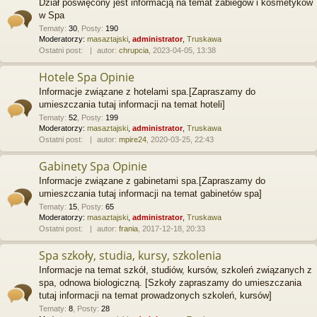
Dział poświęcony jest informacją na temat zabiegów i kosmetyków
w Spa
Tematy
:
30
,
Posty
:
190
Moderatorzy:
masaztajski
,
administrator
,
Truskawa
Ostatni post:
autor:
chrupcia
, 2023-04-05, 13:38
Hotele Spa Opinie
Informacje związane z hotelami spa.[Zapraszamy do
umieszczania tutaj informacji na temat hoteli]
Tematy
:
52
,
Posty
:
199
Moderatorzy:
masaztajski
,
administrator
,
Truskawa
Ostatni post:
autor:
mpire24
, 2020-03-25, 22:43
Gabinety Spa Opinie
Informacje związane z gabinetami spa.[Zapraszamy do
umieszczania tutaj informacji na temat gabinetów spa]
Tematy
:
15
,
Posty
:
65
Moderatorzy:
masaztajski
,
administrator
,
Truskawa
Ostatni post:
autor:
frania
, 2017-12-18, 20:33
Spa szkoły, studia, kursy, szkolenia
Informacje na temat szkół, studiów, kursów, szkoleń związanych z
spa, odnowa biologiczną. [Szkoły zapraszamy do umieszczania
tutaj informacji na temat prowadzonych szkoleń, kursów]
Tematy
:
8
,
Posty
:
28