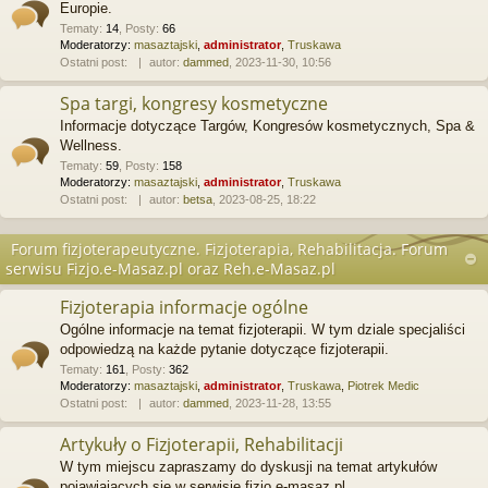
Europie.
Tematy
:
14
,
Posty
:
66
Moderatorzy:
masaztajski
,
administrator
,
Truskawa
Ostatni post:
autor:
dammed
, 2023-11-30, 10:56
Spa targi, kongresy kosmetyczne
Informacje dotyczące Targów, Kongresów kosmetycznych, Spa &
Wellness.
Tematy
:
59
,
Posty
:
158
Moderatorzy:
masaztajski
,
administrator
,
Truskawa
Ostatni post:
autor:
betsa
, 2023-08-25, 18:22
Forum fizjoterapeutyczne. Fizjoterapia, Rehabilitacja. Forum
serwisu Fizjo.e-Masaz.pl oraz Reh.e-Masaz.pl
Fizjoterapia informacje ogólne
Ogólne informacje na temat fizjoterapii. W tym dziale specjaliści
odpowiedzą na każde pytanie dotyczące fizjoterapii.
Tematy
:
161
,
Posty
:
362
Moderatorzy:
masaztajski
,
administrator
,
Truskawa
,
Piotrek Medic
Ostatni post:
autor:
dammed
, 2023-11-28, 13:55
Artykuły o Fizjoterapii, Rehabilitacji
W tym miejscu zapraszamy do dyskusji na temat artykułów
pojawiających się w serwisie fizjo.e-masaz.pl.