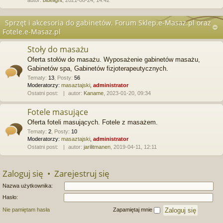
autor:
bluelight
, 2021-08-24, 14:42
Sprzęt i akcesoria do gabinetów. Forum Sklep.e-Masaz.pl oraz
Fotele.e-Masaz.pl
Stoły do masażu
Oferta stołów do masażu. Wyposażenie gabinetów masażu,
Gabinetów spa, Gabinetów fizjoterapeutycznych.
Tematy
:
13
,
Posty
:
56
Moderatorzy:
masaztajski
,
administrator
Ostatni post:
autor:
Kaname
, 2023-01-20, 09:34
Fotele masujące
Oferta foteli masujących. Fotele z masażem.
Tematy
:
2
,
Posty
:
10
Moderatorzy:
masaztajski
,
administrator
Ostatni post:
autor:
jarilitmanen
, 2019-04-11, 12:11
Zaloguj się
•
Zarejestruj się
Nazwa użytkownika:
Hasło:
Nie pamiętam hasła
Zapamiętaj mnie