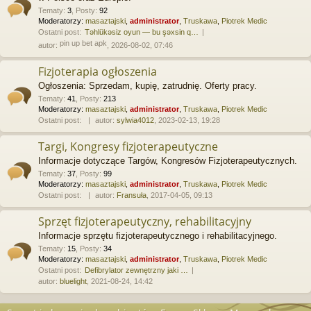
Tematy
:
3
,
Posty
:
92
Moderatorzy:
masaztajski
,
administrator
,
Truskawa
,
Piotrek Medic
Ostatni post:
Təhlükəsiz oyun — bu şəxsin q…
pin up bet apk
autor:
, 2026-08-02, 07:46
Fizjoterapia ogłoszenia
Ogłoszenia: Sprzedam, kupię, zatrudnię. Oferty pracy.
Tematy
:
41
,
Posty
:
213
Moderatorzy:
masaztajski
,
administrator
,
Truskawa
,
Piotrek Medic
Ostatni post:
autor:
sylwia4012
, 2023-02-13, 19:28
Targi, Kongresy fizjoterapeutyczne
Informacje dotyczące Targów, Kongresów Fizjoterapeutycznych.
Tematy
:
37
,
Posty
:
99
Moderatorzy:
masaztajski
,
administrator
,
Truskawa
,
Piotrek Medic
Ostatni post:
autor:
Fransuła
, 2017-04-05, 09:13
Sprzęt fizjoterapeutyczny, rehabilitacyjny
Informacje sprzętu fizjoterapeutycznego i rehabilitacyjnego.
Tematy
:
15
,
Posty
:
34
Moderatorzy:
masaztajski
,
administrator
,
Truskawa
,
Piotrek Medic
Ostatni post:
Defibrylator zewnętrzny jaki …
autor:
bluelight
, 2021-08-24, 14:42