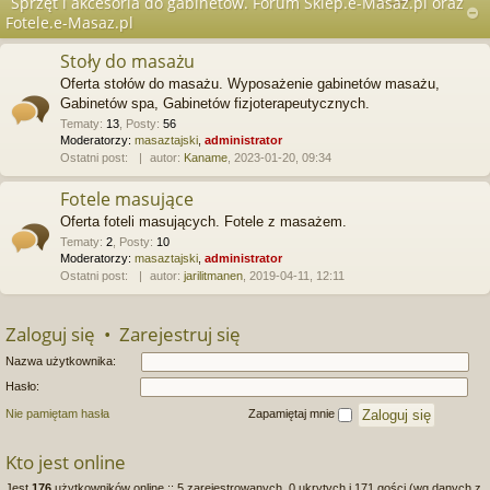
Sprzęt i akcesoria do gabinetów. Forum Sklep.e-Masaz.pl oraz
Fotele.e-Masaz.pl
Stoły do masażu
Oferta stołów do masażu. Wyposażenie gabinetów masażu,
Gabinetów spa, Gabinetów fizjoterapeutycznych.
Tematy
:
13
,
Posty
:
56
Moderatorzy:
masaztajski
,
administrator
Ostatni post:
autor:
Kaname
, 2023-01-20, 09:34
Fotele masujące
Oferta foteli masujących. Fotele z masażem.
Tematy
:
2
,
Posty
:
10
Moderatorzy:
masaztajski
,
administrator
Ostatni post:
autor:
jarilitmanen
, 2019-04-11, 12:11
Zaloguj się
•
Zarejestruj się
Nazwa użytkownika:
Hasło:
Nie pamiętam hasła
Zapamiętaj mnie
Kto jest online
Jest
176
użytkowników online :: 5 zarejestrowanych, 0 ukrytych i 171 gości (wg danych z