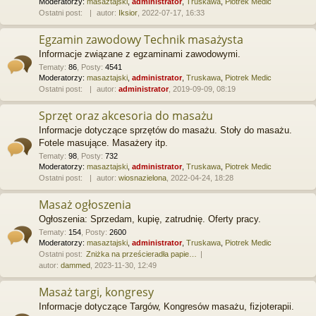
Moderatorzy:
masaztajski
,
administrator
,
Truskawa
,
Piotrek Medic
Ostatni post:
autor:
Iksior
, 2022-07-17, 16:33
Egzamin zawodowy Technik masażysta
Informacje związane z egzaminami zawodowymi.
Tematy
:
86
,
Posty
:
4541
Moderatorzy:
masaztajski
,
administrator
,
Truskawa
,
Piotrek Medic
Ostatni post:
autor:
administrator
, 2019-09-09, 08:19
Sprzęt oraz akcesoria do masażu
Informacje dotyczące sprzętów do masażu. Stoły do masażu.
Fotele masujące. Masażery itp.
Tematy
:
98
,
Posty
:
732
Moderatorzy:
masaztajski
,
administrator
,
Truskawa
,
Piotrek Medic
Ostatni post:
autor:
wiosnazielona
, 2022-04-24, 18:28
Masaż ogłoszenia
Ogłoszenia: Sprzedam, kupię, zatrudnię. Oferty pracy.
Tematy
:
154
,
Posty
:
2600
Moderatorzy:
masaztajski
,
administrator
,
Truskawa
,
Piotrek Medic
Ostatni post:
Zniżka na prześcieradła papie…
autor:
dammed
, 2023-11-30, 12:49
Masaż targi, kongresy
Informacje dotyczące Targów, Kongresów masażu, fizjoterapii.