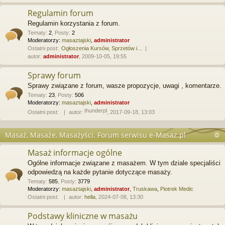
Regulamin forum
Regulamin korzystania z forum.
Tematy
:
2
,
Posty
:
2
Moderatorzy:
masaztajski
,
administrator
Ostatni post:
Ogłoszenia Kursów, Sprzetów i…
autor:
administrator
, 2009-10-05, 19:55
Sprawy forum
Sprawy związane z forum, wasze propozycje, uwagi , komentarze.
Tematy
:
23
,
Posty
:
506
Moderatorzy:
masaztajski
,
administrator
thunderpl
Ostatni post:
autor:
, 2017-09-18, 13:03
Masaż, Masaże, Masażyści. Forum serwisu e-Masaz.pl
Masaż informacje ogólne
Ogólne informacje związane z masażem. W tym dziale specjaliści
odpowiedzą na każde pytanie dotyczące masaży.
Tematy
:
585
,
Posty
:
3779
Moderatorzy:
masaztajski
,
administrator
,
Truskawa
,
Piotrek Medic
Ostatni post:
autor:
hella
, 2024-07-08, 13:30
Podstawy kliniczne w masażu