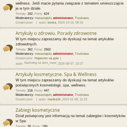
wellness. Jeśli macie pytania związane z tematem umieszczajcie
je w tym dziale.
Tematy
:
162
,
Posty
:
624
Moderatorzy:
masaztajski
,
administrator
,
Truskawa
Ostatni post:
autor:
bonka
, 2024-10-16, 08:16
Artykuły o zdrowiu. Porady zdrowotne
W tym miejscu zapraszamy do dyskusji na temat artykułów
zdrowotnych.
Tematy
:
362
,
Posty
:
2562
Moderatorzy:
masaztajski
,
administrator
,
Truskawa
Ostatni post:
Нарколог на дом
Narkolog na dom_mepi
autor:
, 2026-08-07, 10:27
Artykuły kosmetyczne. Spa & Wellness
W tym miejscu zapraszamy do dyskusji na temat artykułów
poświęconych kosmetologii, spa, wellness.
Tematy
:
218
,
Posty
:
447
Moderatorzy:
masaztajski
,
administrator
,
Truskawa
Ostatni post:
autor:
marika34
, 2024-01-09, 11:19
Zabiegi kosmetyczne
Dział poświęcony jest informacją na temat zabiegów i kosmetyków
w Spa
Tematy
:
30
,
Posty
:
190