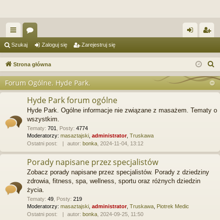
ię
or
al
ar
Szukaj
Zaloguj się
Zarejestruj się
ce
a
og
ej
S
Strona główna
j
uj
es
z
Forum Ogólne. Hyde Park.
u
…
si
tru
k
Hyde Park forum ogólne
ę
j
a
Hyde Park. Ogólne informacje nie związane z masażem. Tematy o
si
j
wszystkim.
Tematy
:
701
,
Posty
:
4774
ę
Moderatorzy:
masaztajski
,
administrator
,
Truskawa
Ostatni post:
autor:
bonka
, 2024-11-04, 13:12
Porady napisane przez specjalistów
Zobacz porady napisane przez specjalistów. Porady z dziedziny
zdrowia, fitness, spa, wellness, sportu oraz różnych dziedzin
życia.
Tematy
:
49
,
Posty
:
219
Moderatorzy:
masaztajski
,
administrator
,
Truskawa
,
Piotrek Medic
Ostatni post:
autor:
bonka
, 2024-09-25, 11:50