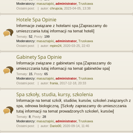
Moderatorzy:
masaztajski
,
administrator
,
Truskawa
Ostatni post:
autor:
chrupcia
, 2023-04-05, 13:38
Hotele Spa Opinie
Informacje związane z hotelami spa.[Zapraszamy do
umieszczania tutaj informacji na temat hoteli]
Tematy
:
52
,
Posty
:
199
Moderatorzy:
masaztajski
,
administrator
,
Truskawa
Ostatni post:
autor:
mpire24
, 2020-03-25, 22:43
Gabinety Spa Opinie
Informacje związane z gabinetami spa.[Zapraszamy do
umieszczania tutaj informacji na temat gabinetów spa]
Tematy
:
15
,
Posty
:
65
Moderatorzy:
masaztajski
,
administrator
,
Truskawa
Ostatni post:
autor:
frania
, 2017-12-18, 20:33
Spa szkoły, studia, kursy, szkolenia
Informacje na temat szkół, studiów, kursów, szkoleń związanych z
spa, odnowa biologiczną. [Szkoły zapraszamy do umieszczania
tutaj informacji na temat prowadzonych szkoleń, kursów]
Tematy
:
8
,
Posty
:
28
Moderatorzy:
masaztajski
,
administrator
,
Truskawa
Ostatni post:
autor:
Dario00
, 2020-09-14, 11:46