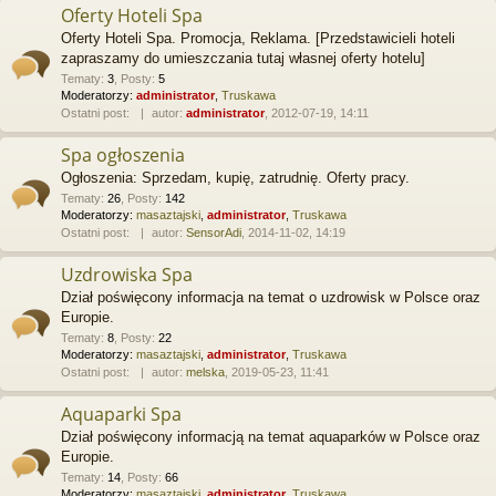
Oferty Hoteli Spa
Oferty Hoteli Spa. Promocja, Reklama. [Przedstawicieli hoteli
zapraszamy do umieszczania tutaj własnej oferty hotelu]
Tematy
:
3
,
Posty
:
5
Moderatorzy:
administrator
,
Truskawa
Ostatni post:
autor:
administrator
, 2012-07-19, 14:11
Spa ogłoszenia
Ogłoszenia: Sprzedam, kupię, zatrudnię. Oferty pracy.
Tematy
:
26
,
Posty
:
142
Moderatorzy:
masaztajski
,
administrator
,
Truskawa
Ostatni post:
autor:
SensorAdi
, 2014-11-02, 14:19
Uzdrowiska Spa
Dział poświęcony informacja na temat o uzdrowisk w Polsce oraz
Europie.
Tematy
:
8
,
Posty
:
22
Moderatorzy:
masaztajski
,
administrator
,
Truskawa
Ostatni post:
autor:
melska
, 2019-05-23, 11:41
Aquaparki Spa
Dział poświęcony informacją na temat aquaparków w Polsce oraz
Europie.
Tematy
:
14
,
Posty
:
66
Moderatorzy:
masaztajski
,
administrator
,
Truskawa