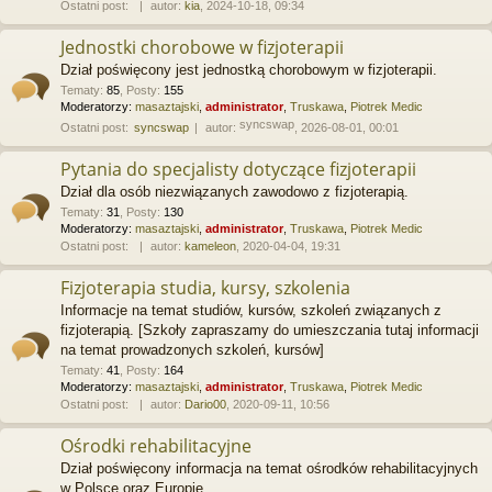
Ostatni post:
autor:
kia
, 2024-10-18, 09:34
Jednostki chorobowe w fizjoterapii
Dział poświęcony jest jednostką chorobowym w fizjoterapii.
Tematy
:
85
,
Posty
:
155
Moderatorzy:
masaztajski
,
administrator
,
Truskawa
,
Piotrek Medic
syncswap
Ostatni post:
syncswap
autor:
, 2026-08-01, 00:01
Pytania do specjalisty dotyczące fizjoterapii
Dział dla osób niezwiązanych zawodowo z fizjoterapią.
Tematy
:
31
,
Posty
:
130
Moderatorzy:
masaztajski
,
administrator
,
Truskawa
,
Piotrek Medic
Ostatni post:
autor:
kameleon
, 2020-04-04, 19:31
Fizjoterapia studia, kursy, szkolenia
Informacje na temat studiów, kursów, szkoleń związanych z
fizjoterapią. [Szkoły zapraszamy do umieszczania tutaj informacji
na temat prowadzonych szkoleń, kursów]
Tematy
:
41
,
Posty
:
164
Moderatorzy:
masaztajski
,
administrator
,
Truskawa
,
Piotrek Medic
Ostatni post:
autor:
Dario00
, 2020-09-11, 10:56
Ośrodki rehabilitacyjne
Dział poświęcony informacja na temat ośrodków rehabilitacyjnych
w Polsce oraz Europie.