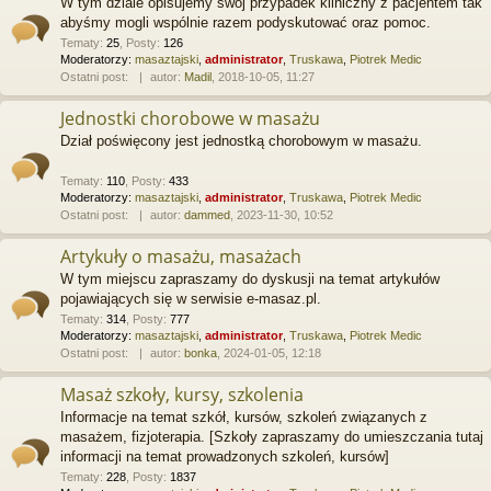
W tym dziale opisujemy swój przypadek kliniczny z pacjentem tak
abyśmy mogli wspólnie razem podyskutować oraz pomoc.
Tematy
:
25
,
Posty
:
126
Moderatorzy:
masaztajski
,
administrator
,
Truskawa
,
Piotrek Medic
Ostatni post:
autor:
Madil
, 2018-10-05, 11:27
Jednostki chorobowe w masażu
Dział poświęcony jest jednostką chorobowym w masażu.
Tematy
:
110
,
Posty
:
433
Moderatorzy:
masaztajski
,
administrator
,
Truskawa
,
Piotrek Medic
Ostatni post:
autor:
dammed
, 2023-11-30, 10:52
Artykuły o masażu, masażach
W tym miejscu zapraszamy do dyskusji na temat artykułów
pojawiających się w serwisie e-masaz.pl.
Tematy
:
314
,
Posty
:
777
Moderatorzy:
masaztajski
,
administrator
,
Truskawa
,
Piotrek Medic
Ostatni post:
autor:
bonka
, 2024-01-05, 12:18
Masaż szkoły, kursy, szkolenia
Informacje na temat szkół, kursów, szkoleń związanych z
masażem, fizjoterapia. [Szkoły zapraszamy do umieszczania tutaj
informacji na temat prowadzonych szkoleń, kursów]
Tematy
:
228
,
Posty
:
1837