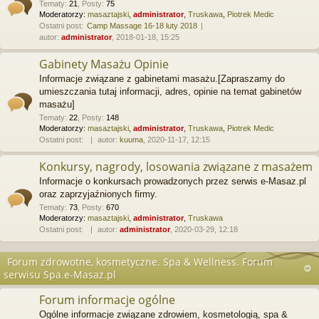
Tematy
:
21
,
Posty
:
75
Moderatorzy:
masaztajski
,
administrator
,
Truskawa
,
Piotrek Medic
Ostatni post:
Camp Massage 16-18 luty 2018
autor:
administrator
, 2018-01-18, 15:25
Gabinety Masażu Opinie
Informacje związane z gabinetami masażu.[Zapraszamy do
umieszczania tutaj informacji, adres, opinie na temat gabinetów
masażu]
Tematy
:
22
,
Posty
:
148
Moderatorzy:
masaztajski
,
administrator
,
Truskawa
,
Piotrek Medic
Ostatni post:
autor:
kuuma
, 2020-11-17, 12:15
Konkursy, nagrody, losowania związane z masażem
Informacje o konkursach prowadzonych przez serwis e-Masaz.pl
oraz zaprzyjaźnionych firmy.
Tematy
:
73
,
Posty
:
670
Moderatorzy:
masaztajski
,
administrator
,
Truskawa
Ostatni post:
autor:
administrator
, 2020-03-29, 12:18
Forum zdrowotne, kosmetyczne. Spa & Wellness. Forum
serwisu Spa.e-Masaz.pl
Forum informacje ogólne
Ogólne informacje związane zdrowiem, kosmetologią, spa &