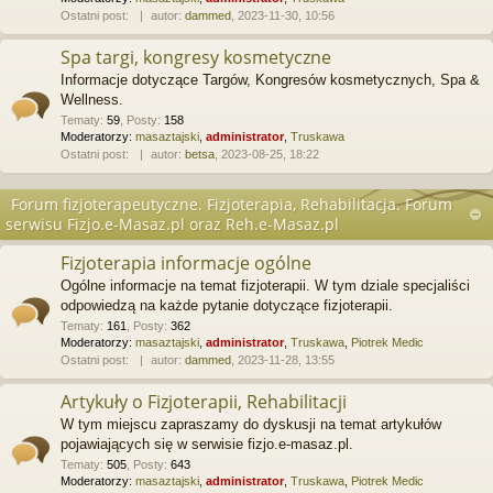
Ostatni post:
autor:
dammed
, 2023-11-30, 10:56
Spa targi, kongresy kosmetyczne
Informacje dotyczące Targów, Kongresów kosmetycznych, Spa &
Wellness.
Tematy
:
59
,
Posty
:
158
Moderatorzy:
masaztajski
,
administrator
,
Truskawa
Ostatni post:
autor:
betsa
, 2023-08-25, 18:22
Forum fizjoterapeutyczne. Fizjoterapia, Rehabilitacja. Forum
serwisu Fizjo.e-Masaz.pl oraz Reh.e-Masaz.pl
Fizjoterapia informacje ogólne
Ogólne informacje na temat fizjoterapii. W tym dziale specjaliści
odpowiedzą na każde pytanie dotyczące fizjoterapii.
Tematy
:
161
,
Posty
:
362
Moderatorzy:
masaztajski
,
administrator
,
Truskawa
,
Piotrek Medic
Ostatni post:
autor:
dammed
, 2023-11-28, 13:55
Artykuły o Fizjoterapii, Rehabilitacji
W tym miejscu zapraszamy do dyskusji na temat artykułów
pojawiających się w serwisie fizjo.e-masaz.pl.
Tematy
:
505
,
Posty
:
643
Moderatorzy:
masaztajski
,
administrator
,
Truskawa
,
Piotrek Medic