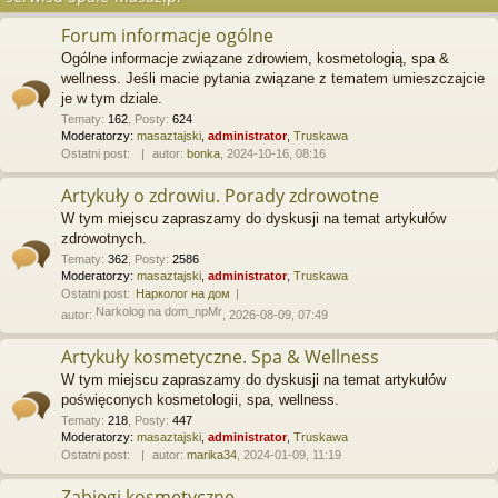
Forum informacje ogólne
Ogólne informacje związane zdrowiem, kosmetologią, spa &
wellness. Jeśli macie pytania związane z tematem umieszczajcie
je w tym dziale.
Tematy
:
162
,
Posty
:
624
Moderatorzy:
masaztajski
,
administrator
,
Truskawa
Ostatni post:
autor:
bonka
, 2024-10-16, 08:16
Artykuły o zdrowiu. Porady zdrowotne
W tym miejscu zapraszamy do dyskusji na temat artykułów
zdrowotnych.
Tematy
:
362
,
Posty
:
2586
Moderatorzy:
masaztajski
,
administrator
,
Truskawa
Ostatni post:
Нарколог на дом
Narkolog na dom_npMr
autor:
, 2026-08-09, 07:49
Artykuły kosmetyczne. Spa & Wellness
W tym miejscu zapraszamy do dyskusji na temat artykułów
poświęconych kosmetologii, spa, wellness.
Tematy
:
218
,
Posty
:
447
Moderatorzy:
masaztajski
,
administrator
,
Truskawa
Ostatni post:
autor:
marika34
, 2024-01-09, 11:19
Zabiegi kosmetyczne