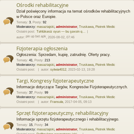
Ośrodki rehabilitacyjne
Dział poświęcony informacja na temat ośrodków rehabilitacyjnych
w Polsce oraz Europie.
Tematy
:
3
,
Posty
:
92
Moderatorzy:
masaztajski
,
administrator
,
Truskawa
,
Piotrek Medic
Ostatni post:
Təhlükəsiz oyun — bu şəxsin q…
pin up bet apk
autor:
, 2026-08-02, 07:46
Fizjoterapia ogłoszenia
Ogłoszenia: Sprzedam, kupię, zatrudnię. Oferty pracy.
Tematy
:
41
,
Posty
:
213
Moderatorzy:
masaztajski
,
administrator
,
Truskawa
,
Piotrek Medic
Ostatni post:
autor:
sylwia4012
, 2023-02-13, 19:28
Targi, Kongresy fizjoterapeutyczne
Informacje dotyczące Targów, Kongresów Fizjoterapeutycznych.
Tematy
:
37
,
Posty
:
99
Moderatorzy:
masaztajski
,
administrator
,
Truskawa
,
Piotrek Medic
Ostatni post:
autor:
Fransuła
, 2017-04-05, 09:13
Sprzęt fizjoterapeutyczny, rehabilitacyjny
Informacje sprzętu fizjoterapeutycznego i rehabilitacyjnego.
Tematy
:
15
,
Posty
:
34
Moderatorzy:
masaztajski
,
administrator
,
Truskawa
,
Piotrek Medic