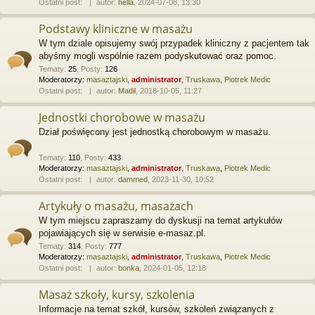
Ostatni post:
autor:
hella
, 2024-07-08, 13:30
Podstawy kliniczne w masażu
W tym dziale opisujemy swój przypadek kliniczny z pacjentem tak
abyśmy mogli wspólnie razem podyskutować oraz pomoc.
Tematy
:
25
,
Posty
:
126
Moderatorzy:
masaztajski
,
administrator
,
Truskawa
,
Piotrek Medic
Ostatni post:
autor:
Madil
, 2018-10-05, 11:27
Jednostki chorobowe w masażu
Dział poświęcony jest jednostką chorobowym w masażu.
Tematy
:
110
,
Posty
:
433
Moderatorzy:
masaztajski
,
administrator
,
Truskawa
,
Piotrek Medic
Ostatni post:
autor:
dammed
, 2023-11-30, 10:52
Artykuły o masażu, masażach
W tym miejscu zapraszamy do dyskusji na temat artykułów
pojawiających się w serwisie e-masaz.pl.
Tematy
:
314
,
Posty
:
777
Moderatorzy:
masaztajski
,
administrator
,
Truskawa
,
Piotrek Medic
Ostatni post:
autor:
bonka
, 2024-01-05, 12:18
Masaż szkoły, kursy, szkolenia
Informacje na temat szkół, kursów, szkoleń związanych z