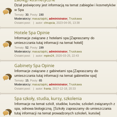
Dział poświęcony jest informacją na temat zabiegów i kosmetyków
w Spa
Tematy
:
30
,
Posty
:
190
Moderatorzy:
masaztajski
,
administrator
,
Truskawa
Ostatni post:
autor:
chrupcia
, 2023-04-05, 13:38
Hotele Spa Opinie
Informacje związane z hotelami spa.[Zapraszamy do
umieszczania tutaj informacji na temat hoteli]
Tematy
:
52
,
Posty
:
199
Moderatorzy:
masaztajski
,
administrator
,
Truskawa
Ostatni post:
autor:
mpire24
, 2020-03-25, 22:43
Gabinety Spa Opinie
Informacje związane z gabinetami spa.[Zapraszamy do
umieszczania tutaj informacji na temat gabinetów spa]
Tematy
:
15
,
Posty
:
65
Moderatorzy:
masaztajski
,
administrator
,
Truskawa
Ostatni post:
autor:
frania
, 2017-12-18, 20:33
Spa szkoły, studia, kursy, szkolenia
Informacje na temat szkół, studiów, kursów, szkoleń związanych z
spa, odnowa biologiczną. [Szkoły zapraszamy do umieszczania
tutaj informacji na temat prowadzonych szkoleń, kursów]