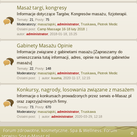
Masaż targi, kongresy
Informacje dotyczące Targów, Kongresów masażu, fizjoterapii.
Tematy
:
21
,
Posty
:
75
Moderatorzy:
masaztajski
,
administrator
,
Truskawa
,
Piotrek Medic
Ostatni post:
Camp Massage 16-18 luty 2018
autor:
administrator
, 2018-01-18, 15:25
Gabinety Masażu Opinie
Informacje związane z gabinetami masażu.[Zapraszamy do
umieszczania tutaj informacji, adres, opinie na temat gabinetów
masażu]
Tematy
:
22
,
Posty
:
148
Moderatorzy:
masaztajski
,
administrator
,
Truskawa
,
Piotrek Medic
Ostatni post:
autor:
kuuma
, 2020-11-17, 12:15
Konkursy, nagrody, losowania związane z masażem
Informacje o konkursach prowadzonych przez serwis e-Masaz.pl
oraz zaprzyjaźnionych firmy.
Tematy
:
73
,
Posty
:
670
Moderatorzy:
masaztajski
,
administrator
,
Truskawa
Ostatni post:
autor:
administrator
, 2020-03-29, 12:18
Forum zdrowotne, kosmetyczne. Spa & Wellness. Forum
serwisu Spa.e-Masaz.pl