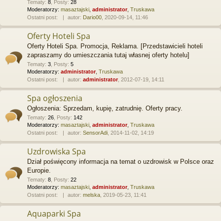
Tematy
:
8
,
Posty
:
28
Moderatorzy:
masaztajski
,
administrator
,
Truskawa
Ostatni post:
autor:
Dario00
, 2020-09-14, 11:46
Oferty Hoteli Spa
Oferty Hoteli Spa. Promocja, Reklama. [Przedstawicieli hoteli
zapraszamy do umieszczania tutaj własnej oferty hotelu]
Tematy
:
3
,
Posty
:
5
Moderatorzy:
administrator
,
Truskawa
Ostatni post:
autor:
administrator
, 2012-07-19, 14:11
Spa ogłoszenia
Ogłoszenia: Sprzedam, kupię, zatrudnię. Oferty pracy.
Tematy
:
26
,
Posty
:
142
Moderatorzy:
masaztajski
,
administrator
,
Truskawa
Ostatni post:
autor:
SensorAdi
, 2014-11-02, 14:19
Uzdrowiska Spa
Dział poświęcony informacja na temat o uzdrowisk w Polsce oraz
Europie.
Tematy
:
8
,
Posty
:
22
Moderatorzy:
masaztajski
,
administrator
,
Truskawa
Ostatni post:
autor:
melska
, 2019-05-23, 11:41
Aquaparki Spa