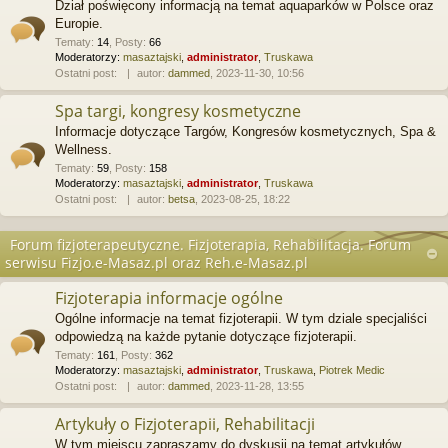
Dział poświęcony informacją na temat aquaparków w Polsce oraz
Europie.
Tematy
:
14
,
Posty
:
66
Moderatorzy:
masaztajski
,
administrator
,
Truskawa
Ostatni post:
autor:
dammed
, 2023-11-30, 10:56
Spa targi, kongresy kosmetyczne
Informacje dotyczące Targów, Kongresów kosmetycznych, Spa &
Wellness.
Tematy
:
59
,
Posty
:
158
Moderatorzy:
masaztajski
,
administrator
,
Truskawa
Ostatni post:
autor:
betsa
, 2023-08-25, 18:22
Forum fizjoterapeutyczne. Fizjoterapia, Rehabilitacja. Forum
serwisu Fizjo.e-Masaz.pl oraz Reh.e-Masaz.pl
Fizjoterapia informacje ogólne
Ogólne informacje na temat fizjoterapii. W tym dziale specjaliści
odpowiedzą na każde pytanie dotyczące fizjoterapii.
Tematy
:
161
,
Posty
:
362
Moderatorzy:
masaztajski
,
administrator
,
Truskawa
,
Piotrek Medic
Ostatni post:
autor:
dammed
, 2023-11-28, 13:55
Artykuły o Fizjoterapii, Rehabilitacji
W tym miejscu zapraszamy do dyskusji na temat artykułów