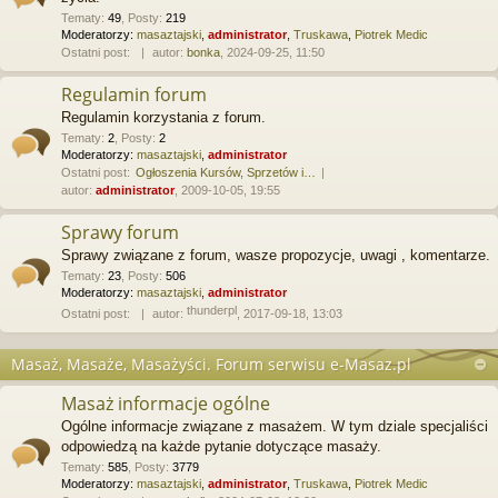
Tematy
:
49
,
Posty
:
219
Moderatorzy:
masaztajski
,
administrator
,
Truskawa
,
Piotrek Medic
Ostatni post:
autor:
bonka
, 2024-09-25, 11:50
Regulamin forum
Regulamin korzystania z forum.
Tematy
:
2
,
Posty
:
2
Moderatorzy:
masaztajski
,
administrator
Ostatni post:
Ogłoszenia Kursów, Sprzetów i…
autor:
administrator
, 2009-10-05, 19:55
Sprawy forum
Sprawy związane z forum, wasze propozycje, uwagi , komentarze.
Tematy
:
23
,
Posty
:
506
Moderatorzy:
masaztajski
,
administrator
thunderpl
Ostatni post:
autor:
, 2017-09-18, 13:03
Masaż, Masaże, Masażyści. Forum serwisu e-Masaz.pl
Masaż informacje ogólne
Ogólne informacje związane z masażem. W tym dziale specjaliści
odpowiedzą na każde pytanie dotyczące masaży.
Tematy
:
585
,
Posty
:
3779
Moderatorzy:
masaztajski
,
administrator
,
Truskawa
,
Piotrek Medic