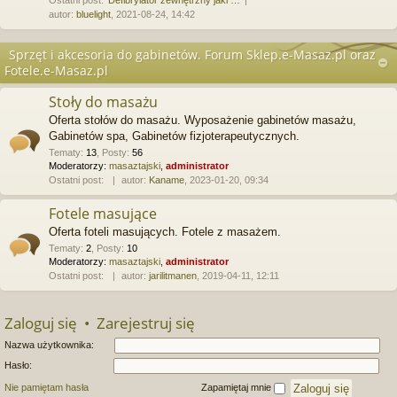
Ostatni post:
Defibrylator zewnętrzny jaki …
autor:
bluelight
, 2021-08-24, 14:42
Sprzęt i akcesoria do gabinetów. Forum Sklep.e-Masaz.pl oraz
Fotele.e-Masaz.pl
Stoły do masażu
Oferta stołów do masażu. Wyposażenie gabinetów masażu,
Gabinetów spa, Gabinetów fizjoterapeutycznych.
Tematy
:
13
,
Posty
:
56
Moderatorzy:
masaztajski
,
administrator
Ostatni post:
autor:
Kaname
, 2023-01-20, 09:34
Fotele masujące
Oferta foteli masujących. Fotele z masażem.
Tematy
:
2
,
Posty
:
10
Moderatorzy:
masaztajski
,
administrator
Ostatni post:
autor:
jarilitmanen
, 2019-04-11, 12:11
Zaloguj się
•
Zarejestruj się
Nazwa użytkownika:
Hasło:
Nie pamiętam hasła
Zapamiętaj mnie