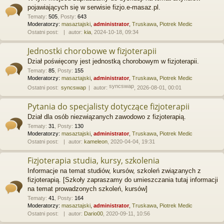
pojawiających się w serwisie fizjo.e-masaz.pl.
Tematy
:
505
,
Posty
:
643
Moderatorzy:
masaztajski
,
administrator
,
Truskawa
,
Piotrek Medic
Ostatni post:
autor:
kia
, 2024-10-18, 09:34
Jednostki chorobowe w fizjoterapii
Dział poświęcony jest jednostką chorobowym w fizjoterapii.
Tematy
:
85
,
Posty
:
155
Moderatorzy:
masaztajski
,
administrator
,
Truskawa
,
Piotrek Medic
syncswap
Ostatni post:
syncswap
autor:
, 2026-08-01, 00:01
Pytania do specjalisty dotyczące fizjoterapii
Dział dla osób niezwiązanych zawodowo z fizjoterapią.
Tematy
:
31
,
Posty
:
130
Moderatorzy:
masaztajski
,
administrator
,
Truskawa
,
Piotrek Medic
Ostatni post:
autor:
kameleon
, 2020-04-04, 19:31
Fizjoterapia studia, kursy, szkolenia
Informacje na temat studiów, kursów, szkoleń związanych z
fizjoterapią. [Szkoły zapraszamy do umieszczania tutaj informacji
na temat prowadzonych szkoleń, kursów]
Tematy
:
41
,
Posty
:
164
Moderatorzy:
masaztajski
,
administrator
,
Truskawa
,
Piotrek Medic
Ostatni post:
autor:
Dario00
, 2020-09-11, 10:56