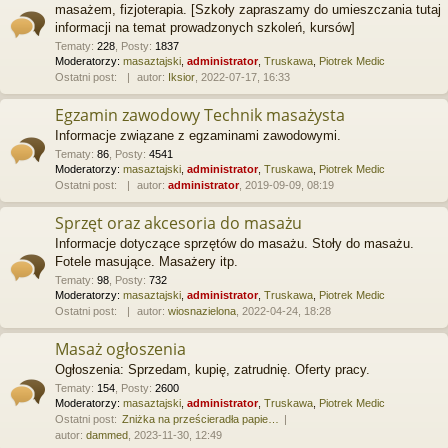
masażem, fizjoterapia. [Szkoły zapraszamy do umieszczania tutaj
informacji na temat prowadzonych szkoleń, kursów]
Tematy
:
228
,
Posty
:
1837
Moderatorzy:
masaztajski
,
administrator
,
Truskawa
,
Piotrek Medic
Ostatni post:
autor:
Iksior
, 2022-07-17, 16:33
Egzamin zawodowy Technik masażysta
Informacje związane z egzaminami zawodowymi.
Tematy
:
86
,
Posty
:
4541
Moderatorzy:
masaztajski
,
administrator
,
Truskawa
,
Piotrek Medic
Ostatni post:
autor:
administrator
, 2019-09-09, 08:19
Sprzęt oraz akcesoria do masażu
Informacje dotyczące sprzętów do masażu. Stoły do masażu.
Fotele masujące. Masażery itp.
Tematy
:
98
,
Posty
:
732
Moderatorzy:
masaztajski
,
administrator
,
Truskawa
,
Piotrek Medic
Ostatni post:
autor:
wiosnazielona
, 2022-04-24, 18:28
Masaż ogłoszenia
Ogłoszenia: Sprzedam, kupię, zatrudnię. Oferty pracy.
Tematy
:
154
,
Posty
:
2600
Moderatorzy:
masaztajski
,
administrator
,
Truskawa
,
Piotrek Medic
Ostatni post:
Zniżka na prześcieradła papie…
autor:
dammed
, 2023-11-30, 12:49