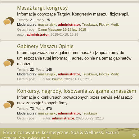
Masaż targi, kongresy
Informacje dotyczące Targów, Kongresów masażu, fizjoterapii.
Tematy
:
21
,
Posty
:
75
Moderatorzy:
masaztajski
,
administrator
,
Truskawa
,
Piotrek Medic
Ostatni post:
Camp Massage 16-18 luty 2018
autor:
administrator
, 2018-01-18, 15:25
Gabinety Masażu Opinie
Informacje związane z gabinetami masażu.[Zapraszamy do
umieszczania tutaj informacji, adres, opinie na temat gabinetów
masażu]
Tematy
:
22
,
Posty
:
148
Moderatorzy:
masaztajski
,
administrator
,
Truskawa
,
Piotrek Medic
Ostatni post:
autor:
kuuma
, 2020-11-17, 12:15
Konkursy, nagrody, losowania związane z masażem
Informacje o konkursach prowadzonych przez serwis e-Masaz.pl
oraz zaprzyjaźnionych firmy.
Tematy
:
73
,
Posty
:
670
Moderatorzy:
masaztajski
,
administrator
,
Truskawa
Ostatni post:
autor:
administrator
, 2020-03-29, 12:18
Forum zdrowotne, kosmetyczne. Spa & Wellness. Forum
serwisu Spa.e-Masaz.pl