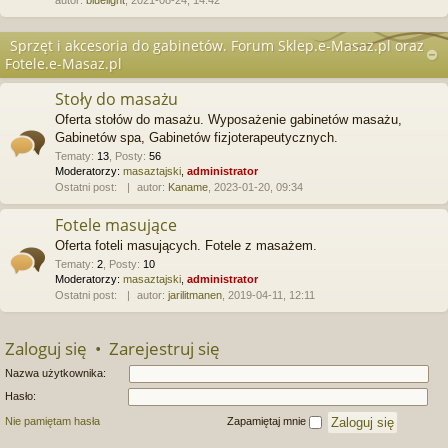
autor:
bluelight
, 2021-08-24, 14:42
Sprzęt i akcesoria do gabinetów. Forum Sklep.e-Masaz.pl oraz
Fotele.e-Masaz.pl
Stoły do masażu
Oferta stołów do masażu. Wyposażenie gabinetów masażu,
Gabinetów spa, Gabinetów fizjoterapeutycznych.
Tematy
:
13
,
Posty
:
56
Moderatorzy:
masaztajski
,
administrator
Ostatni post:
autor:
Kaname
, 2023-01-20, 09:34
Fotele masujące
Oferta foteli masujących. Fotele z masażem.
Tematy
:
2
,
Posty
:
10
Moderatorzy:
masaztajski
,
administrator
Ostatni post:
autor:
jarilitmanen
, 2019-04-11, 12:11
Zaloguj się
•
Zarejestruj się
Nazwa użytkownika:
Hasło:
Nie pamiętam hasła
Zapamiętaj mnie