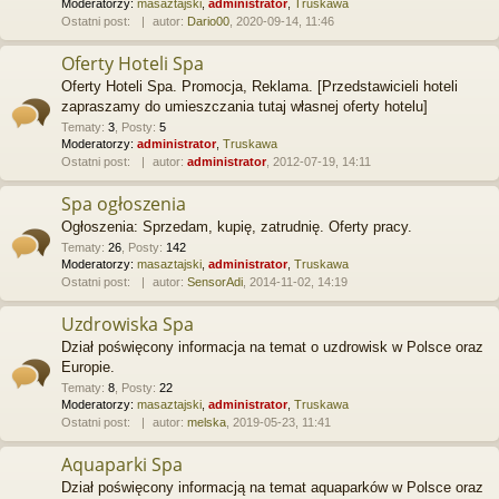
Moderatorzy:
masaztajski
,
administrator
,
Truskawa
Ostatni post:
autor:
Dario00
, 2020-09-14, 11:46
Oferty Hoteli Spa
Oferty Hoteli Spa. Promocja, Reklama. [Przedstawicieli hoteli
zapraszamy do umieszczania tutaj własnej oferty hotelu]
Tematy
:
3
,
Posty
:
5
Moderatorzy:
administrator
,
Truskawa
Ostatni post:
autor:
administrator
, 2012-07-19, 14:11
Spa ogłoszenia
Ogłoszenia: Sprzedam, kupię, zatrudnię. Oferty pracy.
Tematy
:
26
,
Posty
:
142
Moderatorzy:
masaztajski
,
administrator
,
Truskawa
Ostatni post:
autor:
SensorAdi
, 2014-11-02, 14:19
Uzdrowiska Spa
Dział poświęcony informacja na temat o uzdrowisk w Polsce oraz
Europie.
Tematy
:
8
,
Posty
:
22
Moderatorzy:
masaztajski
,
administrator
,
Truskawa
Ostatni post:
autor:
melska
, 2019-05-23, 11:41
Aquaparki Spa
Dział poświęcony informacją na temat aquaparków w Polsce oraz