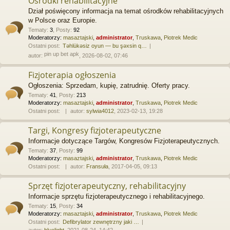
Ośrodki rehabilitacyjne
Dział poświęcony informacja na temat ośrodków rehabilitacyjnych
w Polsce oraz Europie.
Tematy
:
3
,
Posty
:
92
Moderatorzy:
masaztajski
,
administrator
,
Truskawa
,
Piotrek Medic
Ostatni post:
Təhlükəsiz oyun — bu şəxsin q…
pin up bet apk
autor:
, 2026-08-02, 07:46
Fizjoterapia ogłoszenia
Ogłoszenia: Sprzedam, kupię, zatrudnię. Oferty pracy.
Tematy
:
41
,
Posty
:
213
Moderatorzy:
masaztajski
,
administrator
,
Truskawa
,
Piotrek Medic
Ostatni post:
autor:
sylwia4012
, 2023-02-13, 19:28
Targi, Kongresy fizjoterapeutyczne
Informacje dotyczące Targów, Kongresów Fizjoterapeutycznych.
Tematy
:
37
,
Posty
:
99
Moderatorzy:
masaztajski
,
administrator
,
Truskawa
,
Piotrek Medic
Ostatni post:
autor:
Fransuła
, 2017-04-05, 09:13
Sprzęt fizjoterapeutyczny, rehabilitacyjny
Informacje sprzętu fizjoterapeutycznego i rehabilitacyjnego.
Tematy
:
15
,
Posty
:
34
Moderatorzy:
masaztajski
,
administrator
,
Truskawa
,
Piotrek Medic
Ostatni post:
Defibrylator zewnętrzny jaki …