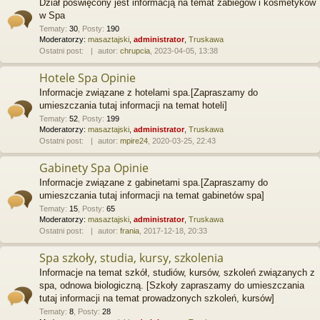
Dział poświęcony jest informacją na temat zabiegów i kosmetyków
w Spa
Tematy
:
30
,
Posty
:
190
Moderatorzy:
masaztajski
,
administrator
,
Truskawa
Ostatni post:
autor:
chrupcia
, 2023-04-05, 13:38
Hotele Spa Opinie
Informacje związane z hotelami spa.[Zapraszamy do
umieszczania tutaj informacji na temat hoteli]
Tematy
:
52
,
Posty
:
199
Moderatorzy:
masaztajski
,
administrator
,
Truskawa
Ostatni post:
autor:
mpire24
, 2020-03-25, 22:43
Gabinety Spa Opinie
Informacje związane z gabinetami spa.[Zapraszamy do
umieszczania tutaj informacji na temat gabinetów spa]
Tematy
:
15
,
Posty
:
65
Moderatorzy:
masaztajski
,
administrator
,
Truskawa
Ostatni post:
autor:
frania
, 2017-12-18, 20:33
Spa szkoły, studia, kursy, szkolenia
Informacje na temat szkół, studiów, kursów, szkoleń związanych z
spa, odnowa biologiczną. [Szkoły zapraszamy do umieszczania
tutaj informacji na temat prowadzonych szkoleń, kursów]
Tematy
:
8
,
Posty
:
28