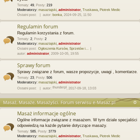
Tematy
:
49
,
Posty
:
219
Moderatorzy:
masaztajski
,
administrator
,
Truskawa
,
Piotrek Medic
Ostatni post:
autor:
bonka
, 2024-09-25, 11:50
Regulamin forum
Regulamin korzystania z forum.
Tematy
:
2
,
Posty
:
2
Moderatorzy:
masaztajski
,
administrator
Ostatni post:
Ogłoszenia Kursów, Sprzetów i…
autor:
administrator
, 2009-10-05, 19:55
Sprawy forum
Sprawy związane z forum, wasze propozycje, uwagi , komentarze.
Tematy
:
23
,
Posty
:
506
Moderatorzy:
masaztajski
,
administrator
thunderpl
Ostatni post:
autor:
, 2017-09-18, 13:03
Masaż, Masaże, Masażyści. Forum serwisu e-Masaz.pl
Masaż informacje ogólne
Ogólne informacje związane z masażem. W tym dziale specjaliści
odpowiedzą na każde pytanie dotyczące masaży.
Tematy
:
585
,
Posty
:
3779
Moderatorzy:
masaztajski
,
administrator
,
Truskawa
,
Piotrek Medic