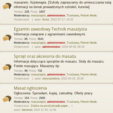
masażem, fizjoterapia. [Szkoły zapraszamy do umieszczania tutaj
informacji na temat prowadzonych szkoleń, kursów]
Tematy
:
228
,
Posty
:
1837
Moderatorzy:
masaztajski
,
administrator
,
Truskawa
,
Piotrek Medic
Ostatni post:
autor:
Iksior
, 2022-07-17, 16:33
Egzamin zawodowy Technik masażysta
Informacje związane z egzaminami zawodowymi.
Tematy
:
86
,
Posty
:
4541
Moderatorzy:
masaztajski
,
administrator
,
Truskawa
,
Piotrek Medic
Ostatni post:
autor:
administrator
, 2019-09-09, 08:19
Sprzęt oraz akcesoria do masażu
Informacje dotyczące sprzętów do masażu. Stoły do masażu.
Fotele masujące. Masażery itp.
Tematy
:
98
,
Posty
:
732
Moderatorzy:
masaztajski
,
administrator
,
Truskawa
,
Piotrek Medic
Ostatni post:
autor:
wiosnazielona
, 2022-04-24, 18:28
Masaż ogłoszenia
Ogłoszenia: Sprzedam, kupię, zatrudnię. Oferty pracy.
Tematy
:
154
,
Posty
:
2600
Moderatorzy:
masaztajski
,
administrator
,
Truskawa
,
Piotrek Medic
Ostatni post:
Zniżka na prześcieradła papie…
autor:
dammed
, 2023-11-30, 12:49