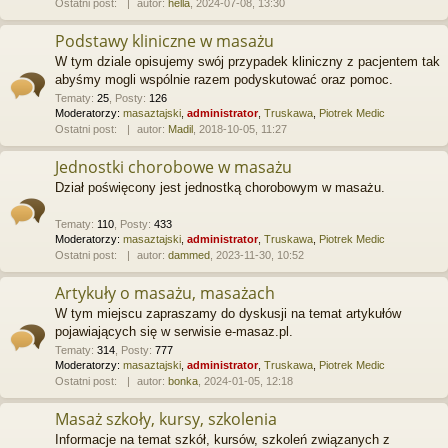
Ostatni post:
autor:
hella
, 2024-07-08, 13:30
Podstawy kliniczne w masażu
W tym dziale opisujemy swój przypadek kliniczny z pacjentem tak
abyśmy mogli wspólnie razem podyskutować oraz pomoc.
Tematy
:
25
,
Posty
:
126
Moderatorzy:
masaztajski
,
administrator
,
Truskawa
,
Piotrek Medic
Ostatni post:
autor:
Madil
, 2018-10-05, 11:27
Jednostki chorobowe w masażu
Dział poświęcony jest jednostką chorobowym w masażu.
Tematy
:
110
,
Posty
:
433
Moderatorzy:
masaztajski
,
administrator
,
Truskawa
,
Piotrek Medic
Ostatni post:
autor:
dammed
, 2023-11-30, 10:52
Artykuły o masażu, masażach
W tym miejscu zapraszamy do dyskusji na temat artykułów
pojawiających się w serwisie e-masaz.pl.
Tematy
:
314
,
Posty
:
777
Moderatorzy:
masaztajski
,
administrator
,
Truskawa
,
Piotrek Medic
Ostatni post:
autor:
bonka
, 2024-01-05, 12:18
Masaż szkoły, kursy, szkolenia
Informacje na temat szkół, kursów, szkoleń związanych z