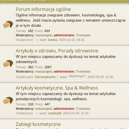
Forum informacje ogólne
Ogólne informacje związane zdrowiem, kosmetologią, spa &
wellness. Jeśli macie pytania związane z tematem umieszczajcie
je w tym dziale.
Tematy
:
162
,
Posty
:
624
Moderatorzy:
masaztajski
,
administrator
,
Truskawa
Ostatni post:
autor:
bonka
, 2024-10-16, 08:16
Artykuły o zdrowiu. Porady zdrowotne
W tym miejscu zapraszamy do dyskusji na temat artykułów
zdrowotnych.
Tematy
:
362
,
Posty
:
2587
Moderatorzy:
masaztajski
,
administrator
,
Truskawa
StephengoT
Ostatni post:
Earnestpoomo
autor:
, 2026-08-09, 12:30
Artykuły kosmetyczne. Spa & Wellness
W tym miejscu zapraszamy do dyskusji na temat artykułów
poświęconych kosmetologii, spa, wellness.
Tematy
:
218
,
Posty
:
447
Moderatorzy:
masaztajski
,
administrator
,
Truskawa
Ostatni post:
autor:
marika34
, 2024-01-09, 11:19
Zabiegi kosmetyczne