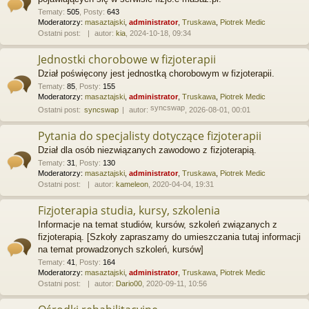
Tematy
:
505
,
Posty
:
643
Moderatorzy:
masaztajski
,
administrator
,
Truskawa
,
Piotrek Medic
Ostatni post:
autor:
kia
, 2024-10-18, 09:34
Jednostki chorobowe w fizjoterapii
Dział poświęcony jest jednostką chorobowym w fizjoterapii.
Tematy
:
85
,
Posty
:
155
Moderatorzy:
masaztajski
,
administrator
,
Truskawa
,
Piotrek Medic
syncswap
Ostatni post:
syncswap
autor:
, 2026-08-01, 00:01
Pytania do specjalisty dotyczące fizjoterapii
Dział dla osób niezwiązanych zawodowo z fizjoterapią.
Tematy
:
31
,
Posty
:
130
Moderatorzy:
masaztajski
,
administrator
,
Truskawa
,
Piotrek Medic
Ostatni post:
autor:
kameleon
, 2020-04-04, 19:31
Fizjoterapia studia, kursy, szkolenia
Informacje na temat studiów, kursów, szkoleń związanych z
fizjoterapią. [Szkoły zapraszamy do umieszczania tutaj informacji
na temat prowadzonych szkoleń, kursów]
Tematy
:
41
,
Posty
:
164
Moderatorzy:
masaztajski
,
administrator
,
Truskawa
,
Piotrek Medic
Ostatni post:
autor:
Dario00
, 2020-09-11, 10:56