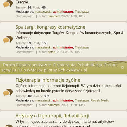
Europie.
Tematy
:
14
,
Posty
:
66
Moderatorzy:
masaztajski
,
administrator
,
Truskawa
Ostatni post:
autor:
dammed
, 2023-11-30, 10:56
Spa targi, kongresy kosmetyczne
Informacje dotyczące Targów, Kongresów kosmetycznych, Spa &
Wellness.
Tematy
:
59
,
Posty
:
158
Moderatorzy:
masaztajski
,
administrator
,
Truskawa
Ostatni post:
autor:
betsa
, 2023-08-25, 18:22
Forum fizjoterapeutyczne. Fizjoterapia, Rehabilitacja. Forum
serwisu Fizjo.e-Masaz.pl oraz Reh.e-Masaz.pl
Fizjoterapia informacje ogólne
Ogólne informacje na temat fizjoterapii. W tym dziale specjaliści
odpowiedzą na każde pytanie dotyczące fizjoterapii.
Tematy
:
161
,
Posty
:
362
Moderatorzy:
masaztajski
,
administrator
,
Truskawa
,
Piotrek Medic
Ostatni post:
autor:
dammed
, 2023-11-28, 13:55
Artykuły o Fizjoterapii, Rehabilitacji
W tym miejscu zapraszamy do dyskusji na temat artykułów
pojawiających się w serwisie fizjo.e-masaz.pl.