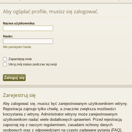
j
uj
es
z
Aby oglądać profile, musisz się zalogować.
u
…
si
tru
k
ę
j
Nazwa użytkownika:
a
si
j
Hasło:
ę
Nie pamiętam hasła
Zapamiętaj mnie
Ukryj mój status podczas tej sesji
Zarejestruj się
Aby zalogować się, musisz być zarejestrowanym użytkownikiem witryny.
Rejestracja zajmuje tylko chwilę, a znacznie zwiększa możliwości
korzystania z witryny. Administrator witryny może zarejestrowanym
użytkownikom nadać wiele dodatkowych uprawnień. Przed rejestracją
zapoznaj się z naszym regulaminem, zasadami ochrony danych
osobowych oraz z odpowiedziami na często zadawane pytania (FAQ),