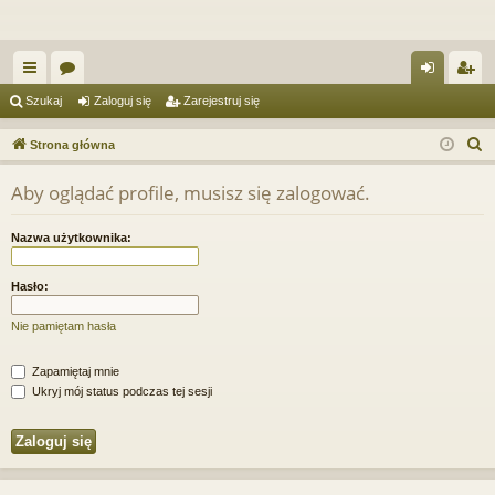
ię
or
al
ar
Szukaj
Zaloguj się
Zarejestruj się
ce
a
og
ej
S
Strona główna
j
uj
es
z
Aby oglądać profile, musisz się zalogować.
u
…
si
tru
k
ę
j
Nazwa użytkownika:
a
si
j
Hasło:
ę
Nie pamiętam hasła
Zapamiętaj mnie
Ukryj mój status podczas tej sesji