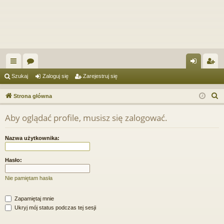
ię
or
al
ar
Szukaj
Zaloguj się
Zarejestruj się
ce
a
og
ej
S
Strona główna
j
uj
es
z
Aby oglądać profile, musisz się zalogować.
u
…
si
tru
k
ę
j
Nazwa użytkownika:
a
si
j
Hasło:
ę
Nie pamiętam hasła
Zapamiętaj mnie
Ukryj mój status podczas tej sesji