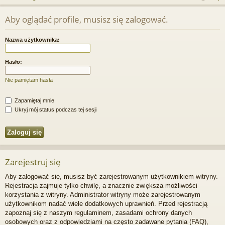
j
uj
es
z
Aby oglądać profile, musisz się zalogować.
u
…
si
tru
k
ę
j
Nazwa użytkownika:
a
si
j
Hasło:
ę
Nie pamiętam hasła
Zapamiętaj mnie
Ukryj mój status podczas tej sesji
Zarejestruj się
Aby zalogować się, musisz być zarejestrowanym użytkownikiem witryny.
Rejestracja zajmuje tylko chwilę, a znacznie zwiększa możliwości
korzystania z witryny. Administrator witryny może zarejestrowanym
użytkownikom nadać wiele dodatkowych uprawnień. Przed rejestracją
zapoznaj się z naszym regulaminem, zasadami ochrony danych
osobowych oraz z odpowiedziami na często zadawane pytania (FAQ),