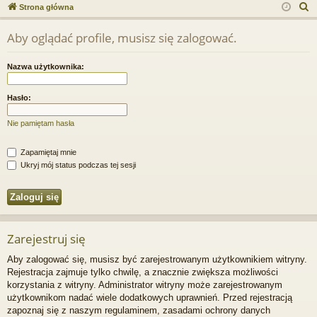
ce
a
og
ej
S
Strona główna
j
uj
es
z
Aby oglądać profile, musisz się zalogować.
u
…
si
tru
k
ę
j
Nazwa użytkownika:
a
si
j
Hasło:
ę
Nie pamiętam hasła
Zapamiętaj mnie
Ukryj mój status podczas tej sesji
Zarejestruj się
Aby zalogować się, musisz być zarejestrowanym użytkownikiem witryny.
Rejestracja zajmuje tylko chwilę, a znacznie zwiększa możliwości
korzystania z witryny. Administrator witryny może zarejestrowanym
użytkownikom nadać wiele dodatkowych uprawnień. Przed rejestracją
zapoznaj się z naszym regulaminem, zasadami ochrony danych