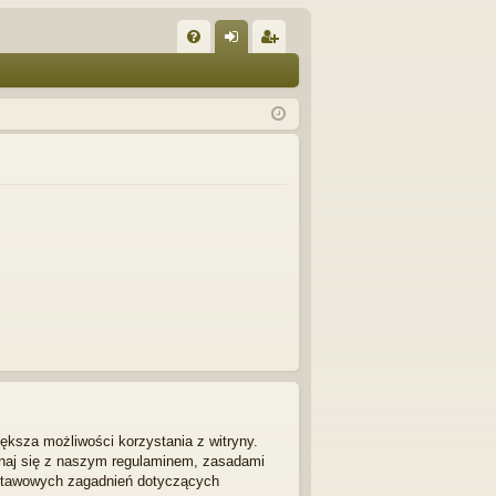
W
FA
al
ar
Q
og
ej
uj
es
si
tru
ę
j
si
ę
ększa możliwości korzystania z witryny.
znaj się z naszym regulaminem, zasadami
dstawowych zagadnień dotyczących