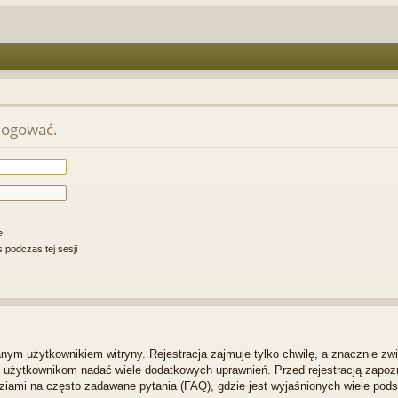
alogować.
e
 podczas tej sesji
ym użytkownikiem witryny. Rejestracja zajmuje tylko chwilę, a znacznie zwi
m użytkownikom nadać wiele dodatkowych uprawnień. Przed rejestracją zapo
iami na często zadawane pytania (FAQ), gdzie jest wyjaśnionych wiele po