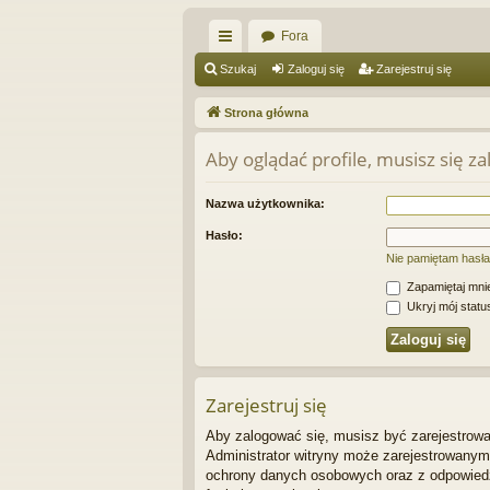
Fora
ię
Szukaj
Zaloguj się
Zarejestruj się
ce
Strona główna
j
Aby oglądać profile, musisz się z
…
Nazwa użytkownika:
Hasło:
Nie pamiętam hasła
Zapamiętaj mni
Ukryj mój status
Zarejestruj się
Aby zalogować się, musisz być zarejestrowan
Administrator witryny może zarejestrowany
ochrony danych osobowych oraz z odpowiedz