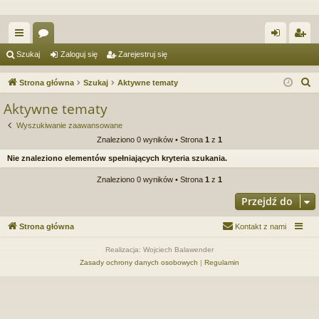
ię
or
al
ar
Szukaj
Zaloguj się
Zarejestruj się
ce
a
og
ej
S
Strona główna
Szukaj
Aktywne tematy
j
uj
es
z
Aktywne tematy
u
…
si
tru
Wyszukiwanie zaawansowane
k
ę
j
Znaleziono 0 wyników • Strona
1
z
1
a
Nie znaleziono elementów spełniających kryteria szukania.
si
j
Znaleziono 0 wyników • Strona
1
z
1
ę
Przejdź do
Strona główna
Kontakt z nami
Realizacja: Wojciech Balawender
Zasady ochrony danych osobowych
|
Regulamin