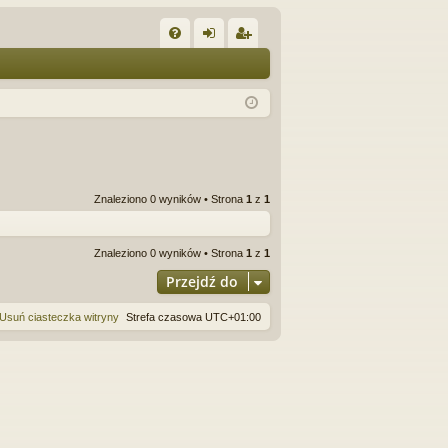
W
FA
al
ar
Q
og
ej
uj
es
si
tru
ę
j
Znaleziono 0 wyników • Strona
1
z
1
si
ę
Znaleziono 0 wyników • Strona
1
z
1
Przejdź do
Usuń ciasteczka witryny
Strefa czasowa
UTC+01:00