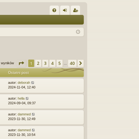
W
FA
al
ar
Q
og
ej
uj
es
si
tru
ę
j
Strona
1
z
40
2
3
4
5
40
1
Następna
00 wyników
…
si
Ostatni post
ę
autor:
deborah
2024-11-04, 12:40
autor:
hella
2024-09-04, 09:37
autor:
dammed
2023-11-30, 12:49
autor:
dammed
2023-11-30, 10:54