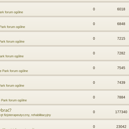
0
6018
rk forum ogólne
0
6848
Park forum ogólne
0
7215
ark forum ogólne
0
7282
ark forum ogólne
0
7545
e Park forum ogólne
0
7439
ark forum ogólne
0
7884
 Park forum ogólne
ybrać?
0
177340
ęt fizjoterapeutyczny, rehabilitacyjny
0
23042