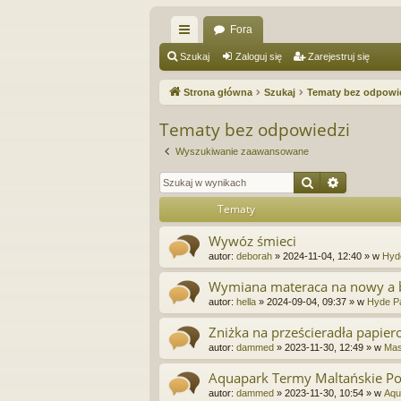
Fora
ię
Szukaj
Zaloguj się
Zarejestruj się
ce
Strona główna
Szukaj
Tematy bez odpowi
j
Tematy bez odpowiedzi
…
Wyszukiwanie zaawansowane
Szukaj
Wyszukiw
Tematy
Wywóz śmieci
autor:
deborah
»
2024-11-04, 12:40
» w
Hyd
Wymiana materaca na nowy a 
autor:
hella
»
2024-09-04, 09:37
» w
Hyde Pa
Zniżka na prześcieradła papiero
autor:
dammed
»
2023-11-30, 12:49
» w
Mas
Aquapark Termy Maltańskie P
autor:
dammed
»
2023-11-30, 10:54
» w
Aqu