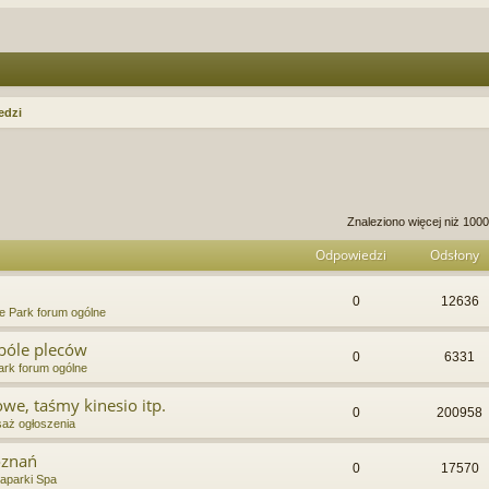
edzi
anie zaawansowane
Znaleziono więcej niż 10
Odpowiedzi
Odsłony
0
12636
e Park forum ogólne
bóle pleców
0
6331
rk forum ogólne
we, taśmy kinesio itp.
0
200958
aż ogłoszenia
oznań
0
17570
aparki Spa