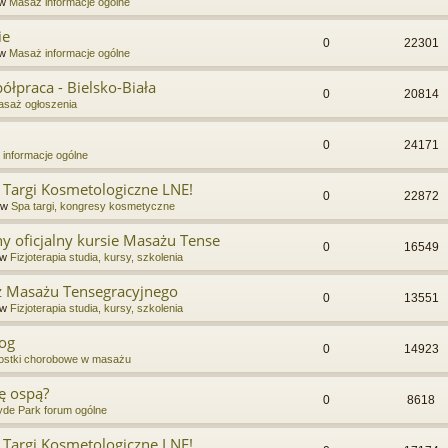
 w
Masaż informacje ogólne
ie
0
22301
 w
Masaż informacje ogólne
łpraca - Bielsko-Biała
0
20814
saż ogłoszenia
0
24171
informacje ogólne
 Targi Kosmetologiczne LNE!
0
22872
 w
Spa targi, kongresy kosmetyczne
y oficjalny kursie Masażu Tense
0
16549
 w
Fizjoterapia studia, kursy, szkolenia
 z Masażu Tensegracyjnego
0
13551
 w
Fizjoterapia studia, kursy, szkolenia
nog
0
14923
ostki chorobowe w masażu
ę ospą?
0
8618
de Park forum ogólne
 Targi Kosmetologiczne LNE!