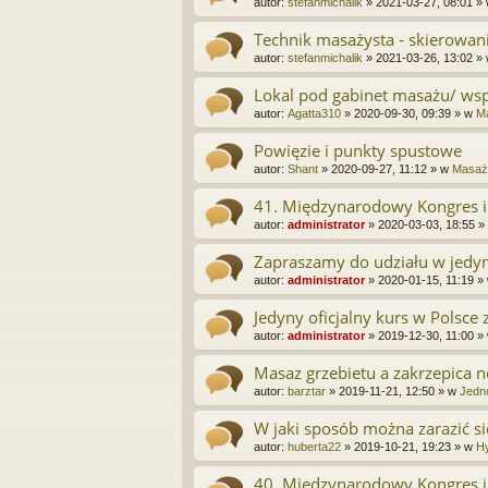
autor:
stefanmichalik
»
2021-03-27, 08:01
»
Technik masażysta - skierowan
autor:
stefanmichalik
»
2021-03-26, 13:02
»
Lokal pod gabinet masażu/ wspó
autor:
Agatta310
»
2020-09-30, 09:39
» w
Ma
Powięzie i punkty spustowe
autor:
Shant
»
2020-09-27, 11:12
» w
Masaż 
41. Międzynarodowy Kongres i
autor:
administrator
»
2020-03-03, 18:55
»
Zapraszamy do udziału w jedyn
autor:
administrator
»
2020-01-15, 11:19
»
Jedyny oficjalny kurs w Polsce
autor:
administrator
»
2019-12-30, 11:00
»
Masaz grzebietu a zakrzepica 
autor:
barztar
»
2019-11-21, 12:50
» w
Jedn
W jaki sposób można zarazić si
autor:
huberta22
»
2019-10-21, 19:23
» w
Hy
40. Międzynarodowy Kongres i