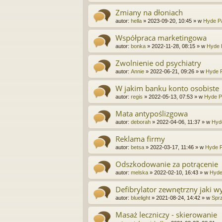
Zmiany na dłoniach
autor:
hella
»
2023-09-20, 10:45
» w
Hyde Pa
Współpraca marketingowa
autor:
bonka
»
2022-11-28, 08:15
» w
Hyde 
Zwolnienie od psychiatry
autor:
Annie
»
2022-06-21, 09:26
» w
Hyde P
W jakim banku konto osobiste
autor:
regis
»
2022-05-13, 07:53
» w
Hyde P
Mata antypoślizgowa
autor:
deborah
»
2022-04-06, 11:37
» w
Hyd
Reklama firmy
autor:
betsa
»
2022-03-17, 11:46
» w
Hyde P
Odszkodowanie za potrącenie
autor:
melska
»
2022-02-10, 16:43
» w
Hyde
Defibrylator zewnętrzny jaki w
autor:
bluelight
»
2021-08-24, 14:42
» w
Sprz
Masaż leczniczy - skierowanie