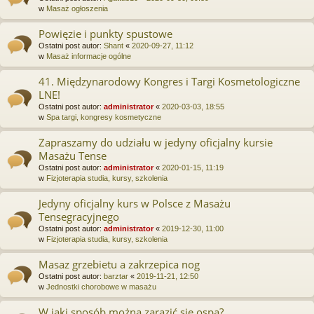
w
Masaż ogłoszenia
Powięzie i punkty spustowe
Ostatni post autor:
Shant
«
2020-09-27, 11:12
w
Masaż informacje ogólne
41. Międzynarodowy Kongres i Targi Kosmetologiczne
LNE!
Ostatni post autor:
administrator
«
2020-03-03, 18:55
w
Spa targi, kongresy kosmetyczne
Zapraszamy do udziału w jedyny oficjalny kursie
Masażu Tense
Ostatni post autor:
administrator
«
2020-01-15, 11:19
w
Fizjoterapia studia, kursy, szkolenia
Jedyny oficjalny kurs w Polsce z Masażu
Tensegracyjnego
Ostatni post autor:
administrator
«
2019-12-30, 11:00
w
Fizjoterapia studia, kursy, szkolenia
Masaz grzebietu a zakrzepica nog
Ostatni post autor:
barztar
«
2019-11-21, 12:50
w
Jednostki chorobowe w masażu
W jaki sposób można zarazić się ospą?