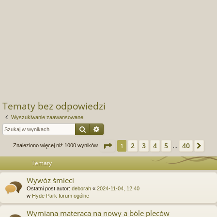
Tematy bez odpowiedzi
Wyszukiwanie zaawansowane
Szukaj
Wyszukiwanie zaawansowane
Strona
1
z
40
2
3
4
5
40
1
Na
Znaleziono więcej niż 1000 wyników
…
Tematy
Wywóz śmieci
Ostatni post autor:
deborah
«
2024-11-04, 12:40
w
Hyde Park forum ogólne
Wymiana materaca na nowy a bóle pleców