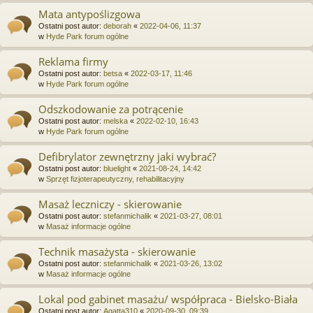
Mata antypoślizgowa
Ostatni post autor:
deborah
«
2022-04-06, 11:37
w
Hyde Park forum ogólne
Reklama firmy
Ostatni post autor:
betsa
«
2022-03-17, 11:46
w
Hyde Park forum ogólne
Odszkodowanie za potrącenie
Ostatni post autor:
melska
«
2022-02-10, 16:43
w
Hyde Park forum ogólne
Defibrylator zewnętrzny jaki wybrać?
Ostatni post autor:
bluelight
«
2021-08-24, 14:42
w
Sprzęt fizjoterapeutyczny, rehabilitacyjny
Masaż leczniczy - skierowanie
Ostatni post autor:
stefanmichalik
«
2021-03-27, 08:01
w
Masaż informacje ogólne
Technik masażysta - skierowanie
Ostatni post autor:
stefanmichalik
«
2021-03-26, 13:02
w
Masaż informacje ogólne
Lokal pod gabinet masażu/ współpraca - Bielsko-Biała
Ostatni post autor:
Agatta310
«
2020-09-30, 09:39