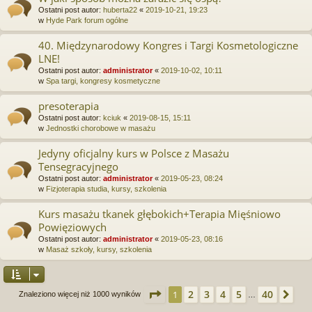
Ostatni post autor:
huberta22
«
2019-10-21, 19:23
w
Hyde Park forum ogólne
40. Międzynarodowy Kongres i Targi Kosmetologiczne
LNE!
Ostatni post autor:
administrator
«
2019-10-02, 10:11
w
Spa targi, kongresy kosmetyczne
presoterapia
Ostatni post autor:
kciuk
«
2019-08-15, 15:11
w
Jednostki chorobowe w masażu
Jedyny oficjalny kurs w Polsce z Masażu
Tensegracyjnego
Ostatni post autor:
administrator
«
2019-05-23, 08:24
w
Fizjoterapia studia, kursy, szkolenia
Kurs masażu tkanek głębokich+Terapia Mięśniowo
Powięziowych
Ostatni post autor:
administrator
«
2019-05-23, 08:16
w
Masaż szkoły, kursy, szkolenia
Strona
1
z
40
2
3
4
5
40
1
Na
Znaleziono więcej niż 1000 wyników
…