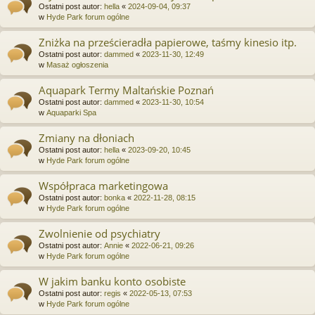
Ostatni post autor:
hella
«
2024-09-04, 09:37
w
Hyde Park forum ogólne
Zniżka na prześcieradła papierowe, taśmy kinesio itp.
Ostatni post autor:
dammed
«
2023-11-30, 12:49
w
Masaż ogłoszenia
Aquapark Termy Maltańskie Poznań
Ostatni post autor:
dammed
«
2023-11-30, 10:54
w
Aquaparki Spa
Zmiany na dłoniach
Ostatni post autor:
hella
«
2023-09-20, 10:45
w
Hyde Park forum ogólne
Współpraca marketingowa
Ostatni post autor:
bonka
«
2022-11-28, 08:15
w
Hyde Park forum ogólne
Zwolnienie od psychiatry
Ostatni post autor:
Annie
«
2022-06-21, 09:26
w
Hyde Park forum ogólne
W jakim banku konto osobiste
Ostatni post autor:
regis
«
2022-05-13, 07:53
w
Hyde Park forum ogólne