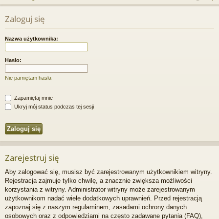
j
uj
es
z
Zaloguj się
u
…
si
tru
k
ę
j
Nazwa użytkownika:
a
si
j
Hasło:
ę
Nie pamiętam hasła
Zapamiętaj mnie
Ukryj mój status podczas tej sesji
Zarejestruj się
Aby zalogować się, musisz być zarejestrowanym użytkownikiem witryny.
Rejestracja zajmuje tylko chwilę, a znacznie zwiększa możliwości
korzystania z witryny. Administrator witryny może zarejestrowanym
użytkownikom nadać wiele dodatkowych uprawnień. Przed rejestracją
zapoznaj się z naszym regulaminem, zasadami ochrony danych
osobowych oraz z odpowiedziami na często zadawane pytania (FAQ),