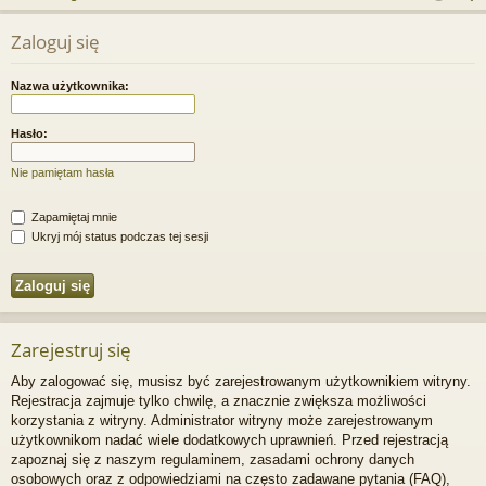
j
uj
es
z
Zaloguj się
u
…
si
tru
k
ę
j
Nazwa użytkownika:
a
si
j
Hasło:
ę
Nie pamiętam hasła
Zapamiętaj mnie
Ukryj mój status podczas tej sesji
Zarejestruj się
Aby zalogować się, musisz być zarejestrowanym użytkownikiem witryny.
Rejestracja zajmuje tylko chwilę, a znacznie zwiększa możliwości
korzystania z witryny. Administrator witryny może zarejestrowanym
użytkownikom nadać wiele dodatkowych uprawnień. Przed rejestracją
zapoznaj się z naszym regulaminem, zasadami ochrony danych
osobowych oraz z odpowiedziami na często zadawane pytania (FAQ),