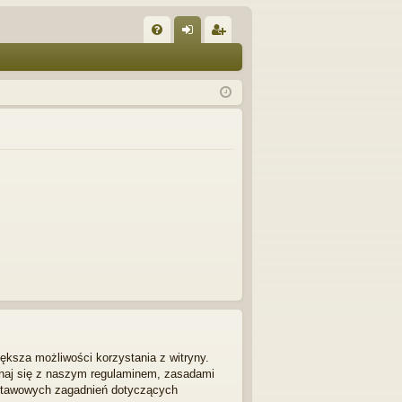
W
FA
al
ar
Q
og
ej
uj
es
si
tru
ę
j
si
ę
ększa możliwości korzystania z witryny.
znaj się z naszym regulaminem, zasadami
dstawowych zagadnień dotyczących