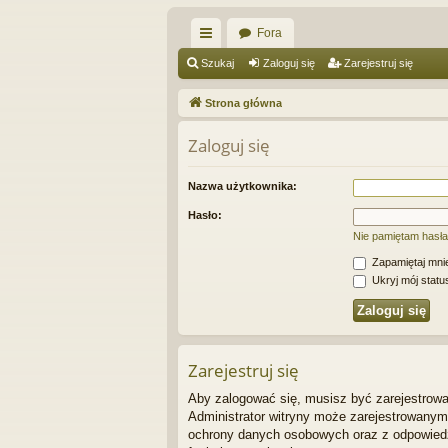
Fora
ię
Szukaj
Zaloguj się
Zarejestruj się
ce
Strona główna
j
Zaloguj się
…
Nazwa użytkownika:
Hasło:
Nie pamiętam hasła
Zapamiętaj mni
Ukryj mój status
Zarejestruj się
Aby zalogować się, musisz być zarejestrowan
Administrator witryny może zarejestrowany
ochrony danych osobowych oraz z odpowiedz