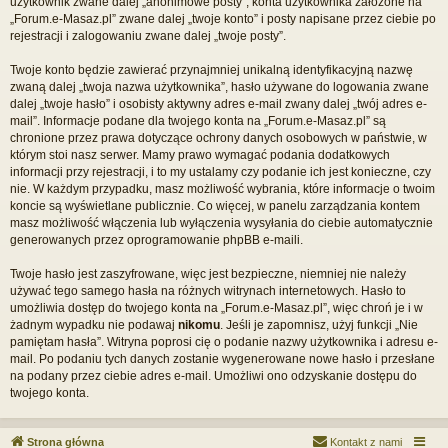
użytkownik zwane dalej „anonimowe posty”, konta użytkownika założone na
„Forum.e-Masaz.pl” zwane dalej „twoje konto” i posty napisane przez ciebie po
rejestracji i zalogowaniu zwane dalej „twoje posty”.
Twoje konto będzie zawierać przynajmniej unikalną identyfikacyjną nazwę
zwaną dalej „twoja nazwa użytkownika”, hasło używane do logowania zwane
dalej „twoje hasło” i osobisty aktywny adres e-mail zwany dalej „twój adres e-
mail”. Informacje podane dla twojego konta na „Forum.e-Masaz.pl” są
chronione przez prawa dotyczące ochrony danych osobowych w państwie, w
którym stoi nasz serwer. Mamy prawo wymagać podania dodatkowych
informacji przy rejestracji, i to my ustalamy czy podanie ich jest konieczne, czy
nie. W każdym przypadku, masz możliwość wybrania, które informacje o twoim
koncie są wyświetlane publicznie. Co więcej, w panelu zarządzania kontem
masz możliwość włączenia lub wyłączenia wysyłania do ciebie automatycznie
generowanych przez oprogramowanie phpBB e-maili.
Twoje hasło jest zaszyfrowane, więc jest bezpieczne, niemniej nie należy
używać tego samego hasła na różnych witrynach internetowych. Hasło to
umożliwia dostęp do twojego konta na „Forum.e-Masaz.pl”, więc chroń je i w
żadnym wypadku nie podawaj
nikomu
. Jeśli je zapomnisz, użyj funkcji „Nie
pamiętam hasła”. Witryna poprosi cię o podanie nazwy użytkownika i adresu e-
mail. Po podaniu tych danych zostanie wygenerowane nowe hasło i przesłane
na podany przez ciebie adres e-mail. Umożliwi ono odzyskanie dostępu do
twojego konta.
Strona główna
Kontakt z nami