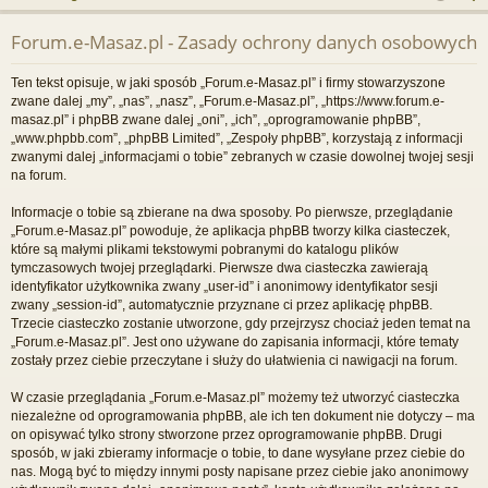
j
uj
es
z
Forum.e-Masaz.pl - Zasady ochrony danych osobowych
u
…
si
tru
k
ę
j
Ten tekst opisuje, w jaki sposób „Forum.e-Masaz.pl” i firmy stowarzyszone
a
zwane dalej „my”, „nas”, „nasz”, „Forum.e-Masaz.pl”, „https://www.forum.e-
si
j
masaz.pl” i phpBB zwane dalej „oni”, „ich”, „oprogramowanie phpBB”,
„www.phpbb.com”, „phpBB Limited”, „Zespoły phpBB”, korzystają z informacji
ę
zwanymi dalej „informacjami o tobie” zebranych w czasie dowolnej twojej sesji
na forum.
Informacje o tobie są zbierane na dwa sposoby. Po pierwsze, przeglądanie
„Forum.e-Masaz.pl” powoduje, że aplikacja phpBB tworzy kilka ciasteczek,
które są małymi plikami tekstowymi pobranymi do katalogu plików
tymczasowych twojej przeglądarki. Pierwsze dwa ciasteczka zawierają
identyfikator użytkownika zwany „user-id” i anonimowy identyfikator sesji
zwany „session-id”, automatycznie przyznane ci przez aplikację phpBB.
Trzecie ciasteczko zostanie utworzone, gdy przejrzysz chociaż jeden temat na
„Forum.e-Masaz.pl”. Jest ono używane do zapisania informacji, które tematy
zostały przez ciebie przeczytane i służy do ułatwienia ci nawigacji na forum.
W czasie przeglądania „Forum.e-Masaz.pl” możemy też utworzyć ciasteczka
niezależne od oprogramowania phpBB, ale ich ten dokument nie dotyczy – ma
on opisywać tylko strony stworzone przez oprogramowanie phpBB. Drugi
sposób, w jaki zbieramy informacje o tobie, to dane wysyłane przez ciebie do
nas. Mogą być to między innymi posty napisane przez ciebie jako anonimowy