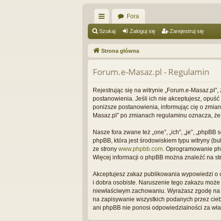
Fora
ię
Szukaj
Zaloguj się
Zarejestruj się
ce
Strona główna
j
Forum.e-Masaz.pl - Regulamin
…
Rejestrując się na witrynie „Forum.e-Masaz.pl”,
postanowienia. Jeśli ich nie akceptujesz, opuś
poniższe postanowienia, informując cię o zmian
Masaz.pl” po zmianach regulaminu oznacza, że
Nasze fora zwane też „one”, „ich”, „je”, „phpB
phpBB, która jest środowiskiem typu witryny (bul
ze strony
www.phpbb.com
. Oprogramowanie phpB
Więcej informacji o phpBB można znaleźć na st
Akceptujesz zakaz publikowania wypowiedzi o 
i dobra osobiste. Naruszenie tego zakazu może
niewłaściwym zachowaniu. Wyrażasz zgodę na to
na zapisywanie wszystkich podanych przez ciebi
ani phpBB nie ponosi odpowiedzialności za wła