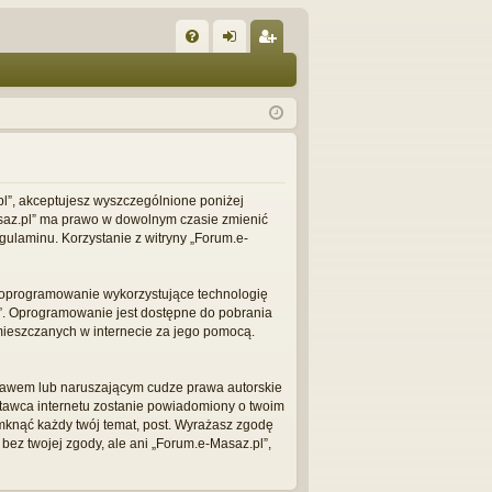
W
FA
al
ar
Q
og
ej
uj
es
si
tru
ę
j
.pl”, akceptujesz wyszczególnione poniżej
-Masaz.pl” ma prawo w dowolnym czasie zmienić
si
gulaminu. Korzystanie z witryny „Forum.e-
ę
 o oprogramowanie wykorzystujące technologię
L”. Oprogramowanie jest dostępne do pobrania
amieszczanych w internecie za jego pomocą.
prawem lub naruszającym cudze prawa autorskie
stawca internetu zostanie powiadomiony o twoim
mknąć każdy twój temat, post. Wyrażasz zgodę
ez twojej zgody, ale ani „Forum.e-Masaz.pl”,