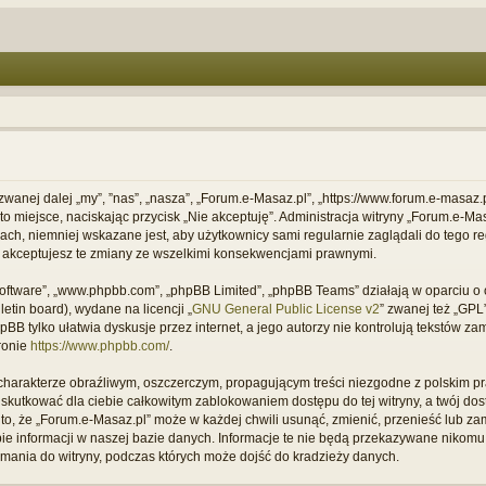
 zwanej dalej „my”, ”nas”, „nasza”, „Forum.e-Masaz.pl”, „https://www.forum.e-masaz
ć to miejsce, naciskając przycisk „Nie akceptuję”. Administracja witryny „Forum.e
ach, niemniej wskazane jest, aby użytkownicy sami regularnie zaglądali do tego re
 akceptujesz te zmiany ze wszelkimi konsekwencjami prawnymi.
B software”, „www.phpbb.com”, „phpBB Limited”, „phpBB Teams” działają w oparciu
letin board), wydane na licencji „
GNU General Public License v2
” zwanej też „GP
B tylko ułatwia dyskusje przez internet, a jego autorzy nie kontrolują tekstów z
ronie
https://www.phpbb.com/
.
charakterze obraźliwym, oszczerczym, propagującym treści niezgodne z polskim 
 skutkować dla ciebie całkowitym zablokowaniem dostępu do tej witryny, a twój do
, że „Forum.e-Masaz.pl” może w każdej chwili usunąć, zmienić, przenieść lub za
e informacji w naszej bazie danych. Informacje te nie będą przekazywane nikomu b
mania do witryny, podczas których może dojść do kradzieży danych.