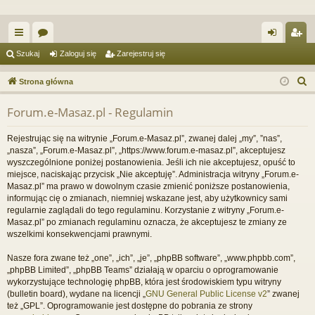
ię
or
al
ar
Szukaj
Zaloguj się
Zarejestruj się
ce
a
og
ej
S
Strona główna
j
uj
es
z
Forum.e-Masaz.pl - Regulamin
u
…
si
tru
k
ę
j
Rejestrując się na witrynie „Forum.e-Masaz.pl”, zwanej dalej „my”, ”nas”,
a
„nasza”, „Forum.e-Masaz.pl”, „https://www.forum.e-masaz.pl”, akceptujesz
si
j
wyszczególnione poniżej postanowienia. Jeśli ich nie akceptujesz, opuść to
miejsce, naciskając przycisk „Nie akceptuję”. Administracja witryny „Forum.e-
ę
Masaz.pl” ma prawo w dowolnym czasie zmienić poniższe postanowienia,
informując cię o zmianach, niemniej wskazane jest, aby użytkownicy sami
regularnie zaglądali do tego regulaminu. Korzystanie z witryny „Forum.e-
Masaz.pl” po zmianach regulaminu oznacza, że akceptujesz te zmiany ze
wszelkimi konsekwencjami prawnymi.
Nasze fora zwane też „one”, „ich”, „je”, „phpBB software”, „www.phpbb.com”,
„phpBB Limited”, „phpBB Teams” działają w oparciu o oprogramowanie
wykorzystujące technologię phpBB, która jest środowiskiem typu witryny
(bulletin board), wydane na licencji „
GNU General Public License v2
” zwanej
też „GPL”. Oprogramowanie jest dostępne do pobrania ze strony