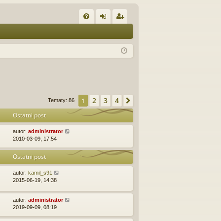
W
FA
al
ar
Q
og
ej
uj
es
si
tru
ę
j
2
3
4
1
Następna
Tematy: 86
si
Ostatni post
ę
autor:
administrator
2010-03-09, 17:54
Ostatni post
autor:
kamil_s91
2015-06-19, 14:38
autor:
administrator
2019-09-09, 08:19