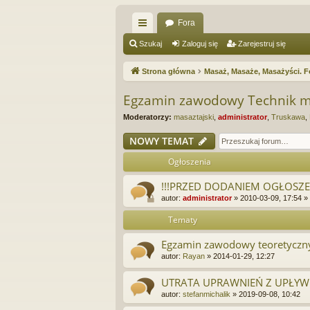
Fora
ię
Szukaj
Zaloguj się
Zarejestruj się
ce
Strona główna
Masaż, Masaże, Masażyści. F
j
Egzamin zawodowy Technik m
…
Moderatorzy:
masaztajski
,
administrator
,
Truskawa
,
NOWY TEMAT
Ogłoszenia
!!!PRZED DODANIEM OGŁOSZEN
autor:
administrator
»
2010-03-09, 17:54
»
Tematy
Egzamin zawodowy teoretyczny
autor:
Rayan
»
2014-01-29, 12:27
UTRATA UPRAWNIEŃ Z UPŁYW
autor:
stefanmichalik
»
2019-09-08, 10:42