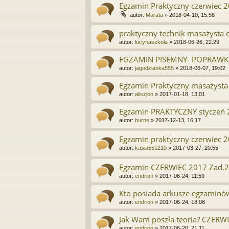
Egzamin Praktyczny czerwiec 
autor:
Marata
»
2018-04-10, 15:58
praktyczny technik masażysta 
autor:
lucynaszkola
»
2018-06-26, 22:29
EGZAMIN PISEMNY- POPRAW
autor:
jagodzianka555
»
2018-06-07, 19:02
Egzamin Praktyczny masażysta 
autor:
aliszjon
»
2017-01-18, 13:01
Egzamin PRAKTYCZNY styczeń
autor:
burns
»
2017-12-13, 16:17
Egzamin praktyczny czerwiec 
autor:
kasia551210
»
2017-03-27, 20:55
Egzamin CZERWIEC 2017 Zad.
autor:
endrion
»
2017-06-24, 11:59
Kto posiada arkusze egzaminów
autor:
endrion
»
2017-06-24, 18:08
Jak Wam poszła teoria? CZERW
autor:
endrion
»
2017-06-20, 21:11