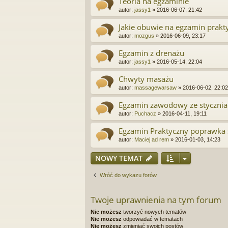
Teoria na egzaminie
autor:
jassy1
»
2016-06-07, 21:42
Jakie obuwie na egzamin prakt
autor:
mozgus
»
2016-06-09, 23:17
Egzamin z drenażu
autor:
jassy1
»
2016-05-14, 22:04
Chwyty masażu
autor:
massagewarsaw
»
2016-06-02, 22:02
Egzamin zawodowy ze stycznia
autor:
Puchacz
»
2016-04-11, 19:11
Egzamin Praktyczny poprawka 
autor:
Maciej ad rem
»
2016-01-03, 14:23
NOWY TEMAT
Wróć do wykazu forów
Twoje uprawnienia na tym forum
Nie możesz
tworzyć nowych tematów
Nie możesz
odpowiadać w tematach
Nie możesz
zmieniać swoich postów