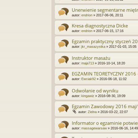
Unerwienie segmentarne mięśn
autor:
endrion
»
2017-06-06, 20:11
Kresa diagnostyczna Dicke
autor:
endrion
»
2017-06-15, 17:16
Egzamin praktyczny styczeń 2
autor:
jkr_masazystka
»
2017-01-03, 15:05
Instruktor masażu
autor:
maja713
»
2016-10-14, 18:20
EGZAMIN TEORETYCZNY 2016 -
autor:
Ewciak92
»
2016-06-18, 11:02
Odwołanie od wyniku
autor:
kingawiz
»
2016-08-30, 19:09
Egzamin Zawodowy 2016 maj/ 
autor:
Zielna
»
2016-03-22, 22:07
Informator o egzaminie potwie
autor:
massagewarsaw
»
2016-06-16, 14:49