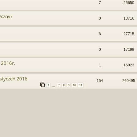
7
25650
yczny?
0
13716
8
27715
0
17199
 2016r.
1
16923
styczeń 2016
154
260495
1
7
8
9
10
11
…