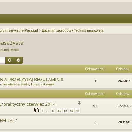
orum serwisu e-Masaz.pl
Egzamin zawodowy Technik masażysta
asażysta
Piotrek Medic
Szukaj
Wyszukiwanie zaawansowane
Odpowiedzi
Odsłony
IA PRZECZYTAJ REGULAMIN!!!
0
264467
 w
Fizjoterapia studia, kursy, szkolenia
Odpowiedzi
Odsłony
/praktyczny czerwiec 2014
911
1323002
1
57
58
59
60
61
…
EM LAT?
1
283598