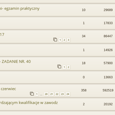
i- egzamin praktyczny
10
29689
1
17833
017
34
86447
1
2
3
1
14926
 ZADANIE NR. 40
18
57900
1
2
0
13663
czerwiec
358
592519
1
20
21
22
23
24
…
rdzającym kwalifikacje w zawodz
2
20192