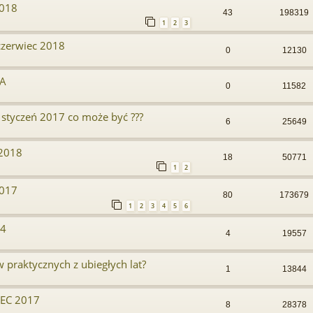
2018
43
198319
1
2
3
czerwiec 2018
0
12130
KA
0
11582
styczeń 2017 co może być ???
6
25649
 2018
18
50771
1
2
2017
80
173679
1
2
3
4
5
6
24
4
19557
 praktycznych z ubiegłych lat?
1
13844
IEC 2017
8
28378