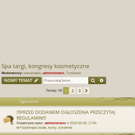
Spa targi, kongresy kosmetyczne
Moderatorzy:
masaztajski
,
administrator
,
Truskawa
Szukaj
Wyszukiwanie
NOWY TEMAT
2
3
1
Następna
Tematy: 59
Ogłoszenia
!!!PRZED DODANIEM OGŁOSZENIA PRZECZYTAJ
REGULAMIN!!!
Ostatni post autor:
administrator
«
2010-03-09, 17:54
w
Fizjoterapia studia, kursy, szkolenia