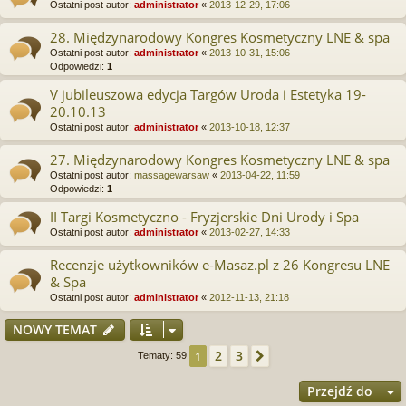
Ostatni post autor:
administrator
«
2013-12-29, 17:06
28. Międzynarodowy Kongres Kosmetyczny LNE & spa
Ostatni post autor:
administrator
«
2013-10-31, 15:06
Odpowiedzi:
1
V jubileuszowa edycja Targów Uroda i Estetyka 19-
20.10.13
Ostatni post autor:
administrator
«
2013-10-18, 12:37
27. Międzynarodowy Kongres Kosmetyczny LNE & spa
Ostatni post autor:
massagewarsaw
«
2013-04-22, 11:59
Odpowiedzi:
1
II Targi Kosmetyczno - Fryzjerskie Dni Urody i Spa
Ostatni post autor:
administrator
«
2013-02-27, 14:33
Recenzje użytkowników e-Masaz.pl z 26 Kongresu LNE
& Spa
Ostatni post autor:
administrator
«
2012-11-13, 21:18
NOWY TEMAT
2
3
1
Następna
Tematy: 59
Przejdź do