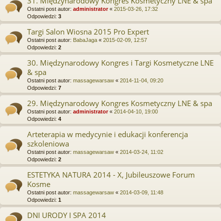
31. Międzynarodowy Kongres Kosmetyczny LNE & spa
Ostatni post autor:
administrator
«
2015-03-26, 17:32
Odpowiedzi:
3
Targi Salon Wiosna 2015 Pro Expert
Ostatni post autor:
BabaJaga
«
2015-02-09, 12:57
Odpowiedzi:
2
30. Międzynarodowy Kongres i Targi Kosmetyczne LNE
& spa
Ostatni post autor:
massagewarsaw
«
2014-11-04, 09:20
Odpowiedzi:
7
29. Międzynarodowy Kongres Kosmetyczny LNE & spa
Ostatni post autor:
administrator
«
2014-04-10, 19:00
Odpowiedzi:
4
Arteterapia w medycynie i edukacji konferencja
szkoleniowa
Ostatni post autor:
massagewarsaw
«
2014-03-24, 11:02
Odpowiedzi:
2
ESTETYKA NATURA 2014 - X, Jubileuszowe Forum
Kosme
Ostatni post autor:
massagewarsaw
«
2014-03-09, 11:48
Odpowiedzi:
1
DNI URODY I SPA 2014