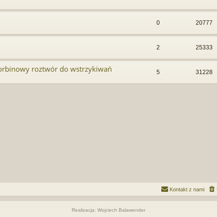
0
20777
2
25333
orbinowy roztwór do wstrzykiwań
5
31228
Kontakt z nami
Realizacja: Wojciech Balawender