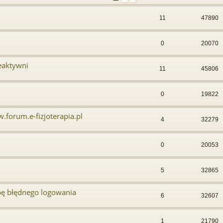
11
47890
0
20070
eaktywni
11
45806
0
19822
.forum.e-fizjoterapia.pl
4
32279
0
20053
5
32865
bę błędnego logowania
6
32607
1
21790