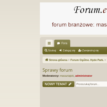
Fora
ię
Szukaj
Zaloguj się
Zarejestruj się
ce
Strona główna
Forum Ogólne. Hyde Park.
j
Sprawy forum
…
Moderatorzy:
masaztajski
,
administrator
NOWY TEMAT