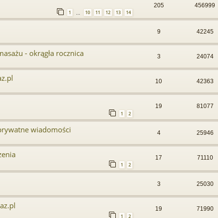
205
456999
1
10
11
12
13
14
…
9
42245
masażu - okrągła rocznica
3
24074
z.pl
10
42363
19
81077
1
2
 prywatne wiadomości
4
25946
zenia
17
71110
1
2
3
25030
az.pl
19
71990
1
2