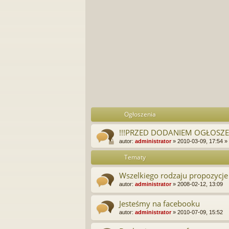
Ogłoszenia
!!!PRZED DODANIEM OGŁOSZEN
autor:
administrator
»
2010-03-09, 17:54
»
Tematy
Wszelkiego rodzaju propozycje 
autor:
administrator
»
2008-02-12, 13:09
Jesteśmy na facebooku
autor:
administrator
»
2010-07-09, 15:52