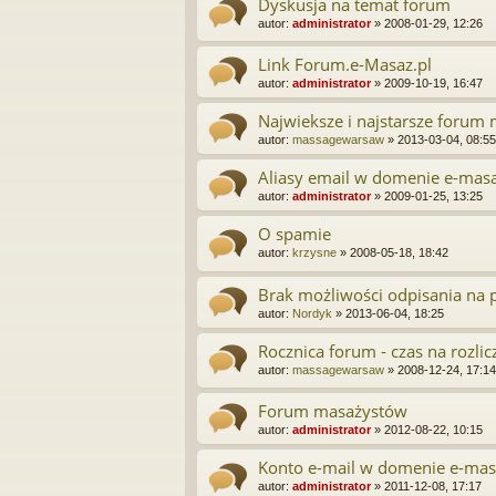
Dyskusja na temat forum
autor:
administrator
»
2008-01-29, 12:26
Link Forum.e-Masaz.pl
autor:
administrator
»
2009-10-19, 16:47
Najwieksze i najstarsze forum 
autor:
massagewarsaw
»
2013-03-04, 08:55
Aliasy email w domenie e-masa
autor:
administrator
»
2009-01-25, 13:25
O spamie
autor:
krzysne
»
2008-05-18, 18:42
Brak możliwości odpisania na
autor:
Nordyk
»
2013-06-04, 18:25
Rocznica forum - czas na rozlic
autor:
massagewarsaw
»
2008-12-24, 17:14
Forum masażystów
autor:
administrator
»
2012-08-22, 10:15
Konto e-mail w domenie e-mas
autor:
administrator
»
2011-12-08, 17:17