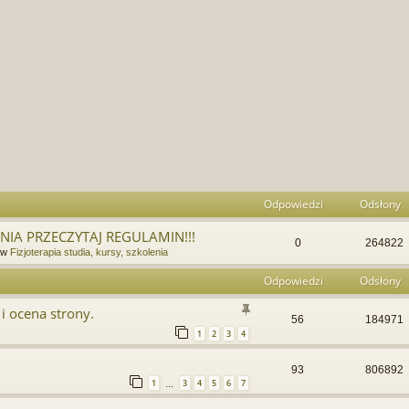
Odpowiedzi
Odsłony
IA PRZECZYTAJ REGULAMIN!!!
0
264822
 w
Fizjoterapia studia, kursy, szkolenia
Odpowiedzi
Odsłony
i ocena strony.
56
184971
1
2
3
4
93
806892
1
3
4
5
6
7
…