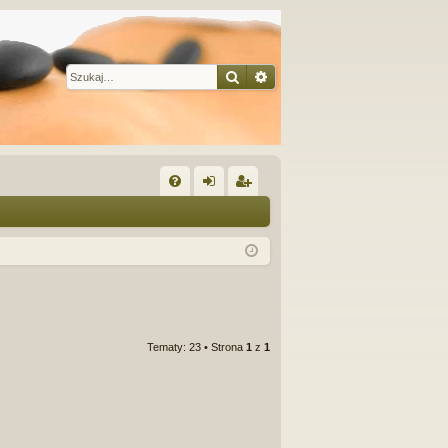
Szukaj
Wyszukiwanie zaawansow
W
FA
al
ar
Q
og
ej
uj
es
si
tru
ę
j
Tematy: 23 • Strona
1
z
1
si
ę