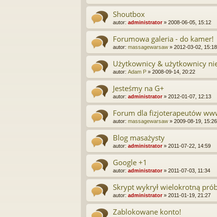
Shoutbox
autor:
administrator
»
2008-06-05, 15:12
Forumowa galeria - do kamer!
autor:
massagewarsaw
»
2012-03-02, 15:18
Użytkownicy & użytkownicy ni
autor:
Adam P
»
2008-09-14, 20:22
Jesteśmy na G+
autor:
administrator
»
2012-01-07, 12:13
Forum dla fizjoterapeutów www
autor:
massagewarsaw
»
2009-08-19, 15:26
Blog masażysty
autor:
administrator
»
2011-07-22, 14:59
Google +1
autor:
administrator
»
2011-07-03, 11:34
Skrypt wykrył wielokrotną pró
autor:
administrator
»
2011-01-19, 21:27
Zablokowane konto!