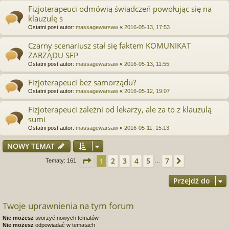
Fizjoterapeuci odmówią świadczeń powołując się na
klauzulę s
Ostatni post autor:
massagewarsaw
«
2016-05-13, 17:53
Czarny scenariusz stał się faktem KOMUNIKAT
ZARZĄDU SFP
Ostatni post autor:
massagewarsaw
«
2016-05-13, 11:55
Fizjoterapeuci bez samorządu?
Ostatni post autor:
massagewarsaw
«
2016-05-12, 19:07
Fizjoterapeuci zależni od lekarzy, ale za to z klauzulą
sumi
Ostatni post autor:
massagewarsaw
«
2016-05-11, 15:13
NOWY TEMAT
Strona
1
z
7
2
3
4
5
7
1
Następna
Tematy: 161
…
Przejdź do
Twoje uprawnienia na tym forum
Nie możesz
tworzyć nowych tematów
Nie możesz
odpowiadać w tematach