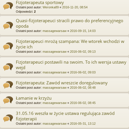
Fizjoterapeuta sportowy
Ostatni post autor:
Weronka89
«
2016-11-20, 08:54
Odpowiedzi:
2
Quasi-fizjoterapeuci stracili prawo do preferencyjnego
opoda
Ostatni post autor:
massagewarsaw
«
2016-09-15, 14:03
Fizjoterapeuci mrożą szampana: We wtorek wchodzi w
życie ich
Ostatni post autor:
massagewarsaw
«
2016-06-02, 09:13
Fizjoterapeuci postawili na swoim. To ich wersja ustawy
wejd
Ostatni post autor:
massagewarsaw
«
2016-06-02, 09:03
Fizjoterapeuta: Zawód wreszcie doregulowany
Ostatni post autor:
massagewarsaw
«
2016-06-02, 08:48
Łamanie w krzyżu
Ostatni post autor:
massagewarsaw
«
2016-06-02, 08:45
31.05.16 weszła w życie ustawa regulująca zawód
fizjoterapii
Ostatni post autor:
massagewarsaw
«
2016-05-31, 13:12