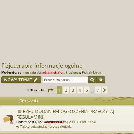
Fizjoterapia informacje ogólne
Moderatorzy:
masaztajski
,
administrator
,
Truskawa
,
Piotrek Medic
Szukaj
Wyszukiwanie
NOWY TEMAT
Strona
1
z
7
2
3
4
5
7
1
Następna
Tematy: 161
…
Ogłoszenia
!!!PRZED DODANIEM OGŁOSZENIA PRZECZYTAJ
REGULAMIN!!!
Ostatni post autor:
administrator
«
2010-03-09, 17:54
w
Fizjoterapia studia, kursy, szkolenia