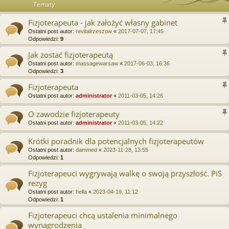
Tematy
Fizjoterapeuta - jak założyć własny gabinet
Ostatni post autor:
revitalrzeszow
«
2017-07-07, 17:45
Odpowiedzi:
9
Jak zostać fizjoterapeutą
Ostatni post autor:
massagewarsaw
«
2017-06-03, 16:36
Odpowiedzi:
3
Fizjoterapeuta
Ostatni post autor:
administrator
«
2011-03-05, 14:26
O zawodzie fizjoterapeuty
Ostatni post autor:
administrator
«
2011-03-05, 14:22
Krótki poradnik dla potencjalnych fizjoterapeutów
Ostatni post autor:
dammed
«
2023-11-28, 13:55
Odpowiedzi:
1
Fizjoterapeuci wygrywają walkę o swoją przyszłość. PiS
rezyg
Ostatni post autor:
hella
«
2023-04-19, 11:12
Odpowiedzi:
1
Fizjoterapeuci chcą ustalenia minimalnego
wynagrodzenia