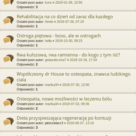
Ostatni post autor:
kore
«
2020-01-09, 15:55
Odpowiedzi:
3
Rehabilitacja na co dzień od zaraz dla kazdego
Ostatni post autor:
Annie
«
2019-07-26, 07:19
Odpowiedzi:
1
Ostroga piętowa - boso, ale w ostrogach
Ostatni post autor:
hella
«
2018-10-30, 09:23
Odpowiedzi:
1
Rwa kulszowa, rwa ramienna - do kogo z tym iść?
Ostatni post autor:
gwiazdeczka7
«
2018-10-18, 17:33
Odpowiedzi:
2
Współczesny dr House to osteopata, znawca ludzkiego
ciala
Ostatni post autor:
marika34
«
2018-07-30, 12:00
Odpowiedzi:
1
Osteopatia, nowe możliwości w leczeniu bólu
Ostatni post autor:
marika34
«
2018-07-02, 09:36
Odpowiedzi:
2
Dieta przyspieszająca regenerację po kontuzji
Ostatni post autor:
jakiszielarz3
«
2018-06-07, 13:19
Odpowiedzi:
3