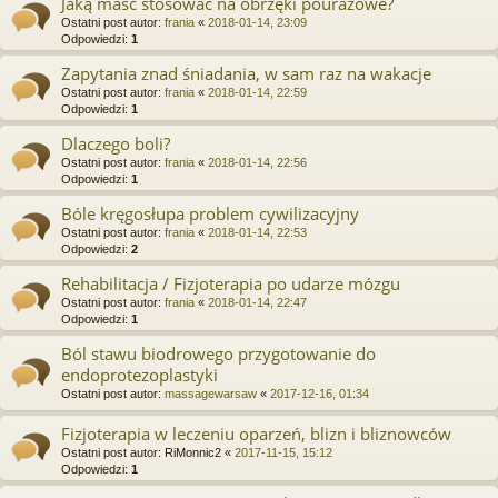
Jaką maść stosować na obrzęki pourazowe?
Ostatni post autor:
frania
«
2018-01-14, 23:09
Odpowiedzi:
1
Zapytania znad śniadania, w sam raz na wakacje
Ostatni post autor:
frania
«
2018-01-14, 22:59
Odpowiedzi:
1
Dlaczego boli?
Ostatni post autor:
frania
«
2018-01-14, 22:56
Odpowiedzi:
1
Bóle kręgosłupa problem cywilizacyjny
Ostatni post autor:
frania
«
2018-01-14, 22:53
Odpowiedzi:
2
Rehabilitacja / Fizjoterapia po udarze mózgu
Ostatni post autor:
frania
«
2018-01-14, 22:47
Odpowiedzi:
1
Ból stawu biodrowego przygotowanie do
endoprotezoplastyki
Ostatni post autor:
massagewarsaw
«
2017-12-16, 01:34
Fizjoterapia w leczeniu oparzeń, blizn i bliznowców
Ostatni post autor:
RiMonnic2
«
2017-11-15, 15:12
Odpowiedzi:
1