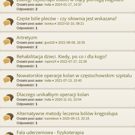
Ostatni post autor:
hella
«
2024-01-17, 14:37
Odpowiedzi:
2
Częste bóle pleców - czy siłownia jest wskazana?
Ostatni post autor:
bonka
«
2023-02-10, 08:21
Odpowiedzi:
1
Artretyzm
Ostatni post autor:
jjusti18
«
2022-08-08, 18:35
Odpowiedzi:
2
Rehabilitacja dzieci. Kiedy, po co i dla kogo?
Ostatni post autor:
mpire24
«
2022-07-27, 22:28
Odpowiedzi:
1
Nowatorskie operacje kolan w częstochowskim szpitalu
Ostatni post autor:
hella
«
2021-07-13, 10:40
Odpowiedzi:
1
Dlaczego unikałbym operacji kolan
Ostatni post autor:
hella
«
2020-11-10, 10:04
Odpowiedzi:
1
Alternatywne metody leczenia bólów kręgosłupa
Ostatni post autor:
kameleon
«
2020-09-13, 20:18
Odpowiedzi:
1
Fala uderzeniowa - fizykoterapia