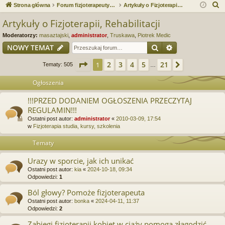
ce
a
og
ej
S
Strona główna
Forum fizjoterapeutyczne. Fizjoterapia, Rehabilitacja. Forum serwisu Fizjo.e-Masaz.pl oraz Reh.e-Masaz.pl
Artykuły o Fizjoterapii, Rehabilitacji
j
uj
es
z
Artykuły o Fizjoterapii, Rehabilitacji
u
…
si
tru
Moderatorzy:
masaztajski
,
administrator
,
Truskawa
,
Piotrek Medic
k
ę
j
Szukaj
Wyszukiwanie
NOWY TEMAT
a
si
j
Strona
1
z
21
2
3
4
5
21
1
Następna
Tematy: 505
…
ę
Ogłoszenia
!!!PRZED DODANIEM OGŁOSZENIA PRZECZYTAJ
REGULAMIN!!!
Ostatni post autor:
administrator
«
2010-03-09, 17:54
w
Fizjoterapia studia, kursy, szkolenia
Tematy
Urazy w sporcie, jak ich unikać
Ostatni post autor:
kia
«
2024-10-18, 09:34
Odpowiedzi:
1
Ból głowy? Pomoże fizjoterapeuta
Ostatni post autor:
bonka
«
2024-04-11, 11:37
Odpowiedzi:
2
Zabiegi fizjoterapii kobiet w ciąży pomogą złagodzić