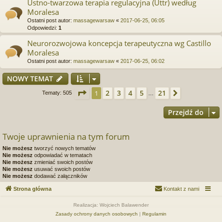
Ustno-twarzowa terapia regulacyjna (Uttr) według
Moralesa
Ostatni post autor:
massagewarsaw
«
2017-06-25, 06:05
Odpowiedzi:
1
Neurorozwojowa koncepcja terapeutyczna wg Castillo
Moralesa
Ostatni post autor:
massagewarsaw
«
2017-06-25, 06:02
NOWY TEMAT
Strona
1
z
21
2
3
4
5
21
1
Następna
Tematy: 505
…
Przejdź do
Twoje uprawnienia na tym forum
Nie możesz
tworzyć nowych tematów
Nie możesz
odpowiadać w tematach
Nie możesz
zmieniać swoich postów
Nie możesz
usuwać swoich postów
Nie możesz
dodawać załączników
Strona główna
Kontakt z nami
Realizacja: Wojciech Balawender
Zasady ochrony danych osobowych
|
Regulamin