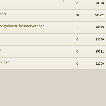
0
20826
asażu
10
406721
yce gabinetu kosmetycznego
1
20215
0
13749
u
0
15931
skiego
0
22500