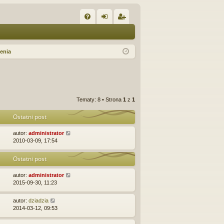
W
FA
al
ar
Q
og
ej
lenia
uj
es
si
tru
ę
j
Tematy: 8 • Strona
1
z
1
si
Ostatni post
ę
autor:
administrator
2010-03-09, 17:54
Ostatni post
autor:
administrator
2015-09-30, 11:23
autor:
dziadzia
2014-03-12, 09:53