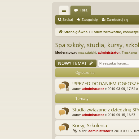
Fora
ię
Szukaj
Zaloguj się
Zarejestruj się
ce
Strona główna
Forum zdrowotne, kosmetycz
j
Spa szkoły, studia, kursy, szko
…
Moderatorzy:
masaztajski
,
administrator
,
Truskawa
NOWY TEMAT
Ogłoszenia
!!!PRZED DODANIEM OGŁOSZEN
autor:
administrator
»
2010-03-09, 17:54
»
Tematy
Studia związane z dziedziną SP
autor:
administrator
»
2010-09-15, 16:57
Kursy, Szkolenia
autor:
administrator
»
2010-09-15, 16: