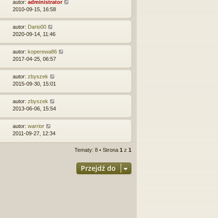
autor:
administrator
2010-09-15, 16:58
autor:
Dario00
2020-09-14, 11:46
autor:
koperewa86
2017-04-25, 06:57
autor:
zbyszek
2015-09-30, 15:01
autor:
zbyszek
2013-06-06, 15:54
autor:
warrior
2011-09-27, 12:34
Tematy: 8 • Strona
1
z
1
Przejdź do