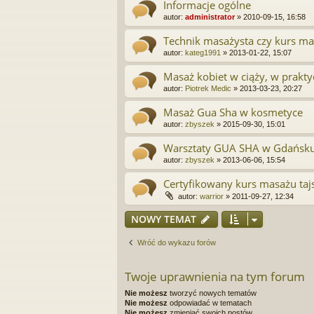
Informacje ogólne
autor:
administrator
»
2010-09-15, 16:58
Technik masażysta czy kurs m
autor:
kateg1991
»
2013-01-22, 15:07
Masaż kobiet w ciąży, w prakt
autor:
Piotrek Medic
»
2013-03-23, 20:27
Masaż Gua Sha w kosmetyce
autor:
zbyszek
»
2015-09-30, 15:01
Warsztaty GUA SHA w Gdańsk
autor:
zbyszek
»
2013-06-06, 15:54
Certyfikowany kurs masażu taj
autor:
warrior
»
2011-09-27, 12:34
NOWY TEMAT
Wróć do wykazu forów
Twoje uprawnienia na tym forum
Nie możesz
tworzyć nowych tematów
Nie możesz
odpowiadać w tematach
Nie możesz
zmieniać swoich postów