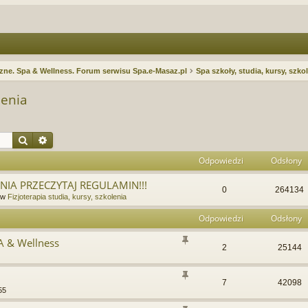
ne. Spa & Wellness. Forum serwisu Spa.e-Masaz.pl
Spa szkoły, studia, kursy, szko
lenia
Szukaj
Wyszukiwanie zaawansowane
Odpowiedzi
Odsłony
IA PRZECZYTAJ REGULAMIN!!!
0
264134
 w
Fizjoterapia studia, kursy, szkolenia
Odpowiedzi
Odsłony
A & Wellness
2
25144
7
42098
55