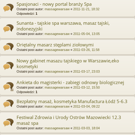
Spasjonaci - nowy portal branży Spa
Ostatni post autor:
massagewarsaw
«
2011-11-21, 18:32
Odpowiedzi:
1
Sunanta - tajskie spa warszawa, masaz tajski,
indonezyjski
Ostatni post autor:
massagewarsaw
«
2011-05-04, 13:05
Oriętalny masarz stęplami ziołowymi
Ostatni post autor:
massagewarsaw
«
2011-03-26, 11:58
Nowy gabinet masazu tajskiego w Warszawie,eko
kosmetyki
Ostatni post autor:
massagewarsaw
«
2011-03-17, 23:03
Ankieta do magisterki - zabiegi odnowy biologicznej
Ostatni post autor:
massagewarsaw
«
2011-03-12, 15:50
Odpowiedzi:
1
Bezpłatny masaż, kosmetyka Manufactura Łódź 5-6.3
Ostatni post autor:
massagewarsaw
«
2011-03-04, 09:22
Festiwal Zdrowia i Urody Ostrów Mazowiecki 12.3
masaż spa
Ostatni post autor:
massagewarsaw
«
2011-03-03, 18:04