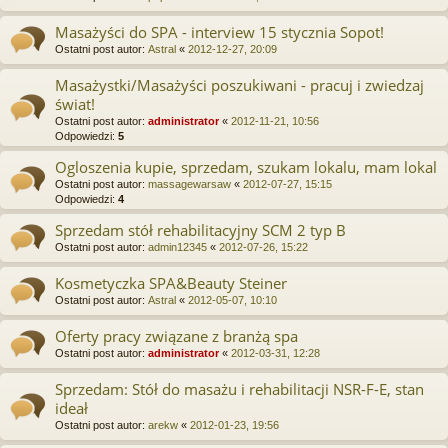
Masażyści do SPA - interview 15 stycznia Sopot!
Ostatni post autor:
Astral
«
2012-12-27, 20:09
Masażystki/Masażyści poszukiwani - pracuj i zwiedzaj
świat!
Ostatni post autor:
administrator
«
2012-11-21, 10:56
Odpowiedzi:
5
Ogloszenia kupie, sprzedam, szukam lokalu, mam lokal
Ostatni post autor:
massagewarsaw
«
2012-07-27, 15:15
Odpowiedzi:
4
Sprzedam stół rehabilitacyjny SCM 2 typ B
Ostatni post autor:
admin12345
«
2012-07-26, 15:22
Kosmetyczka SPA&Beauty Steiner
Ostatni post autor:
Astral
«
2012-05-07, 10:10
Oferty pracy związane z branżą spa
Ostatni post autor:
administrator
«
2012-03-31, 12:28
Sprzedam: Stół do masażu i rehabilitacji NSR-F-E, stan
ideał
Ostatni post autor:
arekw
«
2012-01-23, 19:56