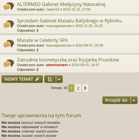
ALTERMED Gabinet Medycyny Naturalnej
Ostatni post autor:
Jawor13
«
2010-12-15, 17:58
Sprzedam Gabinet Masażu Balijskiego w Rybniku
Ostatni post autor:
massagewarsaw
«
2010-11-20, 16:25
Odpowiedzi:
1
Masaże w Celebrity SPA
Ostatni post autor:
massagewarsaw
«
2010-09-07, 20:38
Odpowiedzi:
1
Zatrudnię kosmetyczkę oraz fryzjerkę Pruszków
Ostatni post autor:
administrator
«
2010-09-01, 18:47
Odpowiedzi:
2
NOWY TEMAT
2
1
Następna
Tematy: 26
Przejdź do
Twoje uprawnienia na tym forum
Nie możesz
tworzyć nowych tematów
Nie możesz
odpowiadać w tematach
Nie możesz
zmieniać swoich postów
Nie możesz
usuwać swoich postów