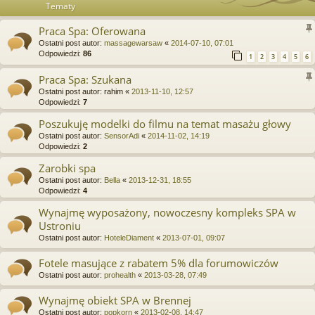
Tematy
Praca Spa: Oferowana
Ostatni post autor:
massagewarsaw
«
2014-07-10, 07:01
Odpowiedzi:
86
1
2
3
4
5
6
Praca Spa: Szukana
Ostatni post autor:
rahim
«
2013-11-10, 12:57
Odpowiedzi:
7
Poszukuję modelki do filmu na temat masażu głowy
Ostatni post autor:
SensorAdi
«
2014-11-02, 14:19
Odpowiedzi:
2
Zarobki spa
Ostatni post autor:
Bella
«
2013-12-31, 18:55
Odpowiedzi:
4
Wynajmę wyposażony, nowoczesny kompleks SPA w
Ustroniu
Ostatni post autor:
HoteleDiament
«
2013-07-01, 09:07
Fotele masujące z rabatem 5% dla forumowiczów
Ostatni post autor:
prohealth
«
2013-03-28, 07:49
Wynajmę obiekt SPA w Brennej
Ostatni post autor:
popkorn
«
2013-02-08, 14:47