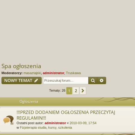
Spa ogłoszenia
Moderatorzy:
masaztajski
,
administrator
,
Truskawa
Szukaj
Wyszukiwanie
NOWY TEMAT
2
1
Następna
Tematy: 26
Ogłoszenia
!!!PRZED DODANIEM OGŁOSZENIA PRZECZYTAJ
REGULAMIN!!!
Ostatni post autor:
administrator
«
2010-03-09, 17:54
w
Fizjoterapia studia, kursy, szkolenia