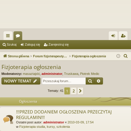
ię
or
al
ar
Szukaj
Zaloguj się
Zarejestruj się
ce
a
og
ej
S
Strona główna
Forum fizjoterapeutyczne. Fizjoterapia, Rehabilitacja. Forum serwisu Fizjo.e-Masaz.pl oraz Reh.e-Masaz.pl
Fizjoterapia ogłoszenia
j
uj
es
z
Fizjoterapia ogłoszenia
u
…
si
tru
Moderatorzy:
masaztajski
,
administrator
,
Truskawa
,
Piotrek Medic
k
ę
j
Szukaj
Wyszukiwanie
NOWY TEMAT
a
si
j
2
1
Następna
Tematy: 41
ę
Ogłoszenia
!!!PRZED DODANIEM OGŁOSZENIA PRZECZYTAJ
REGULAMIN!!!
Ostatni post autor:
administrator
«
2010-03-09, 17:54
w
Fizjoterapia studia, kursy, szkolenia