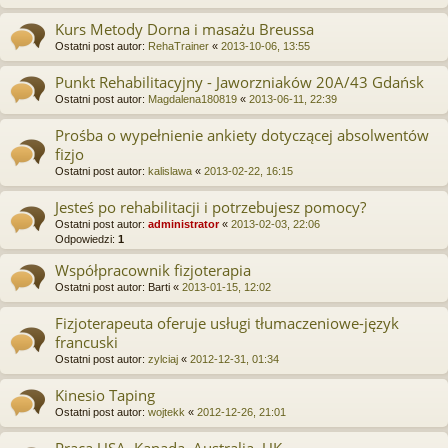
Kurs Metody Dorna i masażu Breussa
Ostatni post autor:
RehaTrainer
«
2013-10-06, 13:55
Punkt Rehabilitacyjny - Jaworzniaków 20A/43 Gdańsk
Ostatni post autor:
Magdalena180819
«
2013-06-11, 22:39
Prośba o wypełnienie ankiety dotyczącej absolwentów
fizjo
Ostatni post autor:
kalislawa
«
2013-02-22, 16:15
Jesteś po rehabilitacji i potrzebujesz pomocy?
Ostatni post autor:
administrator
«
2013-02-03, 22:06
Odpowiedzi:
1
Współpracownik fizjoterapia
Ostatni post autor:
Barti
«
2013-01-15, 12:02
Fizjoterapeuta oferuje usługi tłumaczeniowe-język
francuski
Ostatni post autor:
zylciaj
«
2012-12-31, 01:34
Kinesio Taping
Ostatni post autor:
wojtekk
«
2012-12-26, 21:01