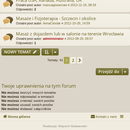
Praca USA, Kanada, Australia, UK
Ostatni post autor:
massagewarsaw
«
2012-11-19, 08:18
Odpowiedzi:
2
Masaże i Fizjoterapia - Szczecin i okolice
Ostatni post autor:
AnnaCieslak
«
2012-10-26, 14:59
Masaż z dojazdem lub w salonie na terenie Wrocławia
Ostatni post autor:
administrator
«
2012-08-25, 09:57
Odpowiedzi:
1
NOWY TEMAT
2
1
Następna
Tematy: 41
Przejdź do
Twoje uprawnienia na tym forum
Nie możesz
tworzyć nowych tematów
Nie możesz
odpowiadać w tematach
Nie możesz
zmieniać swoich postów
Nie możesz
usuwać swoich postów
Nie możesz
dodawać załączników
Strona główna
Kontakt z nami
Realizacja: Wojciech Balawender