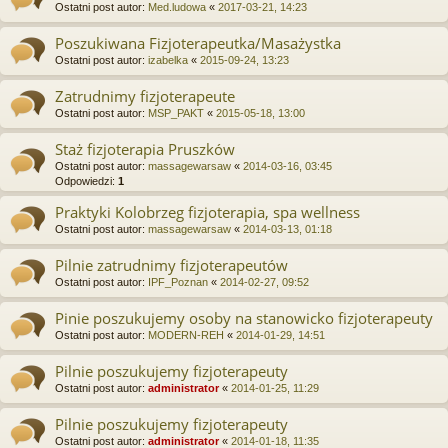
Ostatni post autor:
Med.ludowa
«
2017-03-21, 14:23
Poszukiwana Fizjoterapeutka/Masażystka
Ostatni post autor:
izabelka
«
2015-09-24, 13:23
Zatrudnimy fizjoterapeute
Ostatni post autor:
MSP_PAKT
«
2015-05-18, 13:00
Staż fizjoterapia Pruszków
Ostatni post autor:
massagewarsaw
«
2014-03-16, 03:45
Odpowiedzi:
1
Praktyki Kolobrzeg fizjoterapia, spa wellness
Ostatni post autor:
massagewarsaw
«
2014-03-13, 01:18
Pilnie zatrudnimy fizjoterapeutów
Ostatni post autor:
IPF_Poznan
«
2014-02-27, 09:52
Pinie poszukujemy osoby na stanowicko fizjoterapeuty
Ostatni post autor:
MODERN-REH
«
2014-01-29, 14:51
Pilnie poszukujemy fizjoterapeuty
Ostatni post autor:
administrator
«
2014-01-25, 11:29
Pilnie poszukujemy fizjoterapeuty
Ostatni post autor:
administrator
«
2014-01-18, 11:35