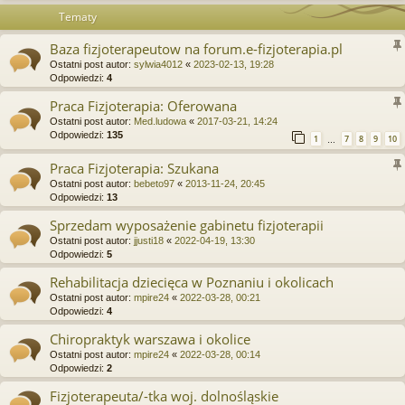
Tematy
Baza fizjoterapeutow na forum.e-fizjoterapia.pl
Ostatni post autor:
sylwia4012
«
2023-02-13, 19:28
Odpowiedzi:
4
Praca Fizjoterapia: Oferowana
Ostatni post autor:
Med.ludowa
«
2017-03-21, 14:24
Odpowiedzi:
135
1
7
8
9
10
…
Praca Fizjoterapia: Szukana
Ostatni post autor:
bebeto97
«
2013-11-24, 20:45
Odpowiedzi:
13
Sprzedam wyposażenie gabinetu fizjoterapii
Ostatni post autor:
jjusti18
«
2022-04-19, 13:30
Odpowiedzi:
5
Rehabilitacja dziecięca w Poznaniu i okolicach
Ostatni post autor:
mpire24
«
2022-03-28, 00:21
Odpowiedzi:
4
Chiropraktyk warszawa i okolice
Ostatni post autor:
mpire24
«
2022-03-28, 00:14
Odpowiedzi:
2
Fizjoterapeuta/-tka woj. dolnośląskie