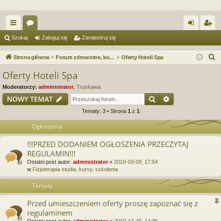
ię
or
al
ar
Szukaj
Zaloguj się
Zarejestruj się
ce
a
og
ej
S
Strona główna
Forum zdrowotne, kosmetyczne. Spa & Wellness. Forum serwisu Spa.e-Masaz.pl
Oferty Hoteli Spa
j
uj
es
z
Oferty Hoteli Spa
u
…
si
tru
Moderatorzy:
administrator
,
Truskawa
k
ę
j
Szukaj
Wyszukiwanie
NOWY TEMAT
a
Tematy: 3 • Strona
1
z
1
si
j
Ogłoszenia
ę
!!!PRZED DODANIEM OGŁOSZENIA PRZECZYTAJ
REGULAMIN!!!
Ostatni post autor:
administrator
«
2010-03-09, 17:54
w
Fizjoterapia studia, kursy, szkolenia
Tematy
Przed umieszczeniem oferty proszę zapoznać się z
regulaminem
Ostatni post autor:
administrator
«
2010-12-20, 14:36