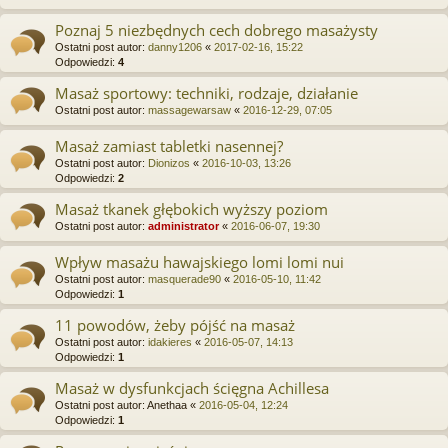
Poznaj 5 niezbędnych cech dobrego masażysty
Ostatni post autor:
danny1206
«
2017-02-16, 15:22
Odpowiedzi:
4
Masaż sportowy: techniki, rodzaje, działanie
Ostatni post autor:
massagewarsaw
«
2016-12-29, 07:05
Masaż zamiast tabletki nasennej?
Ostatni post autor:
Dionizos
«
2016-10-03, 13:26
Odpowiedzi:
2
Masaż tkanek głębokich wyższy poziom
Ostatni post autor:
administrator
«
2016-06-07, 19:30
Wpływ masażu hawajskiego lomi lomi nui
Ostatni post autor:
masquerade90
«
2016-05-10, 11:42
Odpowiedzi:
1
11 powodów, żeby pójść na masaż
Ostatni post autor:
idakieres
«
2016-05-07, 14:13
Odpowiedzi:
1
Masaż w dysfunkcjach ścięgna Achillesa
Ostatni post autor:
Anethaa
«
2016-05-04, 12:24
Odpowiedzi:
1