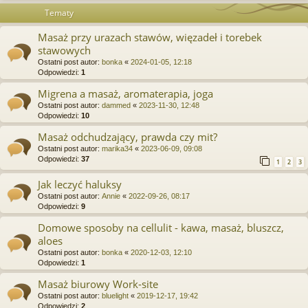
Tematy
Masaż przy urazach stawów, więzadeł i torebek
stawowych
Ostatni post autor:
bonka
«
2024-01-05, 12:18
Odpowiedzi:
1
Migrena a masaż, aromaterapia, joga
Ostatni post autor:
dammed
«
2023-11-30, 12:48
Odpowiedzi:
10
Masaż odchudzający, prawda czy mit?
Ostatni post autor:
marika34
«
2023-06-09, 09:08
Odpowiedzi:
37
1
2
3
Jak leczyć haluksy
Ostatni post autor:
Annie
«
2022-09-26, 08:17
Odpowiedzi:
9
Domowe sposoby na cellulit - kawa, masaż, bluszcz,
aloes
Ostatni post autor:
bonka
«
2020-12-03, 12:10
Odpowiedzi:
1
Masaż biurowy Work-site
Ostatni post autor:
bluelight
«
2019-12-17, 19:42
Odpowiedzi:
2