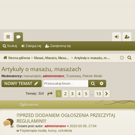
ię
or
al
ar
Szukaj
Zaloguj się
Zarejestruj się
ce
a
og
ej
S
Strona główna
Masaż, Masaże, Masażyści. Forum serwisu e-Masaz.pl
Artykuły o masażu, masażach
j
uj
es
z
Artykuły o masażu, masażach
u
…
si
tru
Moderatorzy:
masaztajski
,
administrator
,
Truskawa
,
Piotrek Medic
k
ę
j
Szukaj
Wyszukiwanie
NOWY TEMAT
a
si
j
Strona
1
z
13
2
3
4
5
13
1
Następna
Tematy: 314
…
ę
Ogłoszenia
!!!PRZED DODANIEM OGŁOSZENIA PRZECZYTAJ
REGULAMIN!!!
Ostatni post autor:
administrator
«
2010-03-09, 17:54
w
Fizjoterapia studia, kursy, szkolenia