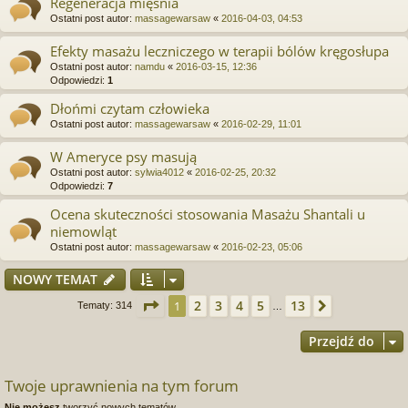
Regeneracja mięśnia
Ostatni post autor:
massagewarsaw
«
2016-04-03, 04:53
Efekty masażu leczniczego w terapii bólów kręgosłupa
Ostatni post autor:
namdu
«
2016-03-15, 12:36
Odpowiedzi:
1
Dłońmi czytam człowieka
Ostatni post autor:
massagewarsaw
«
2016-02-29, 11:01
W Ameryce psy masują
Ostatni post autor:
sylwia4012
«
2016-02-25, 20:32
Odpowiedzi:
7
Ocena skuteczności stosowania Masażu Shantali u
niemowląt
Ostatni post autor:
massagewarsaw
«
2016-02-23, 05:06
NOWY TEMAT
Strona
1
z
13
2
3
4
5
13
1
Następna
Tematy: 314
…
Przejdź do
Twoje uprawnienia na tym forum
Nie możesz
tworzyć nowych tematów