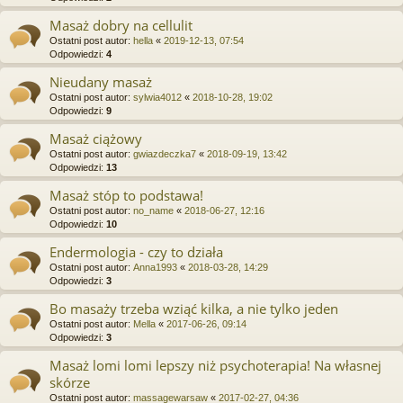
Masaż dobry na cellulit
Ostatni post autor:
hella
«
2019-12-13, 07:54
Odpowiedzi:
4
Nieudany masaż
Ostatni post autor:
sylwia4012
«
2018-10-28, 19:02
Odpowiedzi:
9
Masaż ciążowy
Ostatni post autor:
gwiazdeczka7
«
2018-09-19, 13:42
Odpowiedzi:
13
Masaż stóp to podstawa!
Ostatni post autor:
no_name
«
2018-06-27, 12:16
Odpowiedzi:
10
Endermologia - czy to działa
Ostatni post autor:
Anna1993
«
2018-03-28, 14:29
Odpowiedzi:
3
Bo masaży trzeba wziąć kilka, a nie tylko jeden
Ostatni post autor:
Mella
«
2017-06-26, 09:14
Odpowiedzi:
3
Masaż lomi lomi lepszy niż psychoterapia! Na własnej
skórze
Ostatni post autor:
massagewarsaw
«
2017-02-27, 04:36