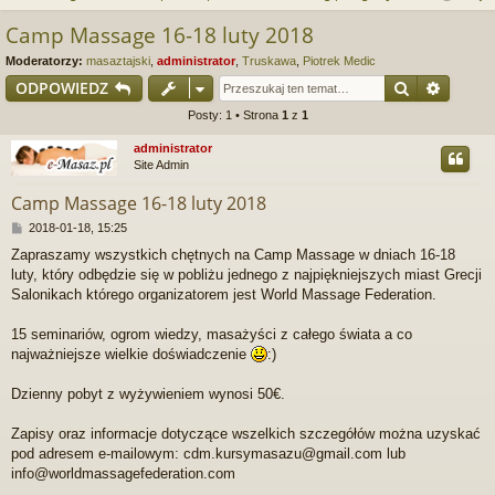
j
uj
es
z
Camp Massage 16-18 luty 2018
u
…
si
tru
Moderatorzy:
masaztajski
,
administrator
,
Truskawa
,
Piotrek Medic
k
ę
j
Szukaj
Wyszu
ODPOWIEDZ
a
Posty: 1 • Strona
1
z
1
si
j
administrator
ę
Site Admin
Camp Massage 16-18 luty 2018
P
2018-01-18, 15:25
o
Zapraszamy wszystkich chętnych na Camp Massage w dniach 16-18
s
luty, który odbędzie się w pobliżu jednego z najpiękniejszych miast Grecji
t
Salonikach którego organizatorem jest World Massage Federation.
15 seminariów, ogrom wiedzy, masażyści z całego świata a co
najważniejsze wielkie doświadczenie
:)
Dzienny pobyt z wyżywieniem wynosi 50€.
Zapisy oraz informacje dotyczące wszelkich szczegółów można uzyskać
pod adresem e-mailowym: cdm.kursymasazu@gmail.com lub
info@worldmassagefederation.com