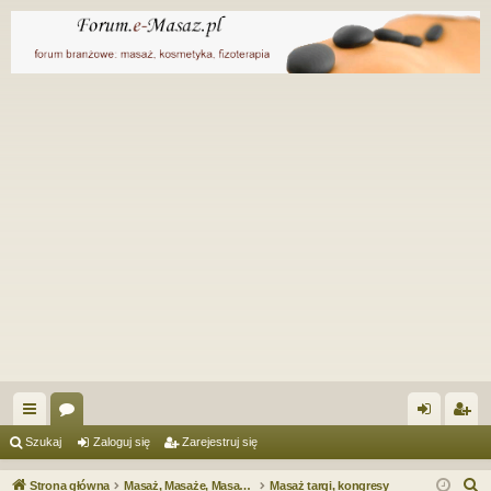
ię
or
al
ar
Szukaj
Zaloguj się
Zarejestruj się
ce
a
og
ej
S
Strona główna
Masaż, Masaże, Masażyści. Forum serwisu e-Masaz.pl
Masaż targi, kongresy