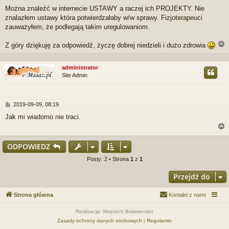
Można znaleźć w internecie USTAWY a raczej ich PROJEKTY. Nie
znalazłem ustawy która potwierdzałaby w/w sprawy. Fizjoterapeuci
zauważyłem, że podlegają takim uregulowaniom.
Z góry dziękuję za odpowiedź, życzę dobrej niedzieli i dużo zdrowia
administrator
Site Admin
r
P
2019-09-09, 08:19
o
Jak mi wiadomo nie traci.
s
t
ODPOWIEDZ
r
Posty: 2 • Strona
1
z
1
Przejdź do
Strona główna
Kontakt z nami
Realizacja: Wojciech Balawender
Zasady ochrony danych osobowych
|
Regulamin