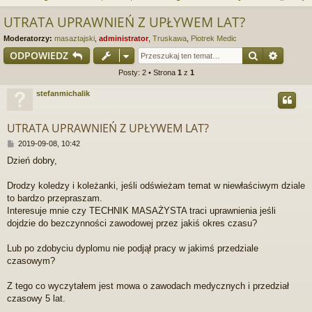
j
uj
es
z
UTRATA UPRAWNIEŃ Z UPŁYWEM LAT?
u
…
si
tru
Moderatorzy:
masaztajski
,
administrator
,
Truskawa
,
Piotrek Medic
k
ę
j
Szukaj
Wyszu
ODPOWIEDZ
a
Posty: 2 • Strona
1
z
1
si
j
stefanmichalik
ę
UTRATA UPRAWNIEŃ Z UPŁYWEM LAT?
P
2019-09-08, 10:42
o
Dzień dobry,
s
t
Drodzy koledzy i koleżanki, jeśli odświeżam temat w niewłaściwym dziale
to bardzo przepraszam.
Interesuje mnie czy TECHNIK MASAŻYSTA traci uprawnienia jeśli
dojdzie do bezczynności zawodowej przez jakiś okres czasu?
Lub po zdobyciu dyplomu nie podjął pracy w jakimś przedziale
czasowym?
Z tego co wyczytałem jest mowa o zawodach medycznych i przedział
czasowy 5 lat.