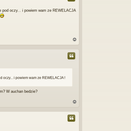
r
ę
asnie pod oczy... i powiem wam ze REWELACJA
N
a
g
ó
r
ę
 pod oczy... i powiem wam ze REWELACJA !
rem? W auchan bedzie?
N
a
g
ó
r
ę