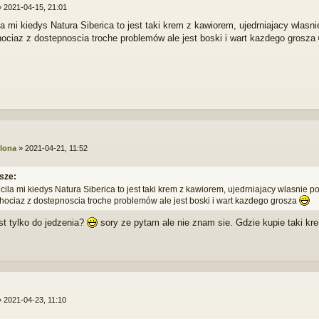
»
2021-04-15, 21:01
la mi kiedys Natura Siberica to jest taki krem z kawiorem, ujedrniajacy wl
chociaz z dostepnoscia troche problemów ale jest boski i wart kazdego grosza
lona
»
2021-04-21, 11:52
sze:
cila mi kiedys Natura Siberica to jest taki krem z kawiorem, ujedrniajacy wlasnie
 chociaz z dostepnoscia troche problemów ale jest boski i wart kazdego grosza
est tylko do jedzenia?
sory ze pytam ale nie znam sie. Gdzie kupie taki k
»
2021-04-23, 11:10