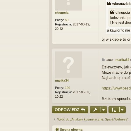
s
wiosnaziel
t
chrupcia 
chrupcia
kolezanka po
Posty:
50
! Nie jest d
Rejestracja:
2017-08-19,
20:42
a kawior to nie
oj w sklepie to 
P
autor:
marika34
o
Dziewczyny, jak 
s
Może macie do po
t
Najbardziej zale
marika34
Posty:
199
https://www.bezd
Rejestracja:
2017-05-02,
10:22
Szukam sposobu 
ODPOWIEDZ
Wróć do „Artykuły kosmetyczne. Spa & Wellness”
Strona główna