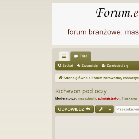
Fora
ię
Szukaj
Zaloguj się
Zarejestruj się
ce
Strona główna
Forum zdrowotne, kosmetycz
j
Richevon pod oczy
…
Moderatorzy:
masaztajski
,
administrator
,
Truskawa
ODPOWIEDZ