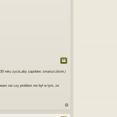
 30 roku zycia,aby zapobiec zmarszczkom,i
wiam sie czy problem nie był w tym, ze
N
a
g