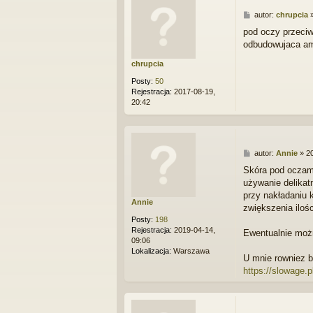
P
autor:
chrupcia
o
pod oczy przeciw
s
odbudowujaca am
t
chrupcia
Posty:
50
Rejestracja:
2017-08-19,
20:42
P
autor:
Annie
»
2
o
Skóra pod oczami
s
używanie delikat
t
przy nakładaniu 
Annie
zwiększenia iloś
Posty:
198
Rejestracja:
2019-04-14,
Ewentualnie moż
09:06
Lokalizacja:
Warszawa
U mnie rowniez b
https://slowage.