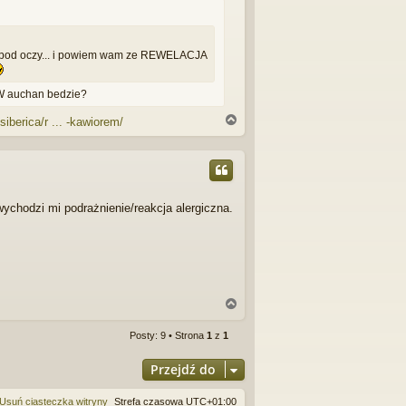
nie pod oczy... i powiem wam ze REWELACJA
 W auchan bedzie?
N
siberica/r ... -kawiorem/
a
g
ó
r
ę
wychodzi mi podrażnienie/reakcja alergiczna.
N
a
g
Posty: 9 • Strona
1
z
1
ó
r
Przejdź do
ę
Usuń ciasteczka witryny
Strefa czasowa
UTC+01:00