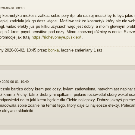
020-06-01, 08:18
j kosmetyku możesz zatkac sobie pory itp. ale raczej musiał by to być jakiś
lepiej zadziała jak go dasz więcej. Możliwe też że kosmetyk który się nie wch
gł, widac efekty już po kilku uzyciach więc jest dobry, a moim głównym pr
piej niż krem payot sensitive pod oczy. Mimo znacznej różnicy w cenie. Szcze
promocje jak tutaj
https://richevoneye.pl/sklep/
.
ny 2020-06-02, 10:45 przez
bonka
, łącznie zmieniany 1 raz.
»
2020-06-01, 10:40
ycznie bardzo dobry krem pod oczy, byłam zadowolona, natychmiast napinał sk
ż krem z Vichy, taki z drobnymi opiłkami, pięknie rozświetlał skórę wokół ocz
 odpowiedzi na to jaki krem będzie dla Ciebie najlepszy. Dobrze jakbyś przet
racowała sobie zdanie na temat tego, który daje Ci najlepsze efekty. Poleca
e aktywne składniki.