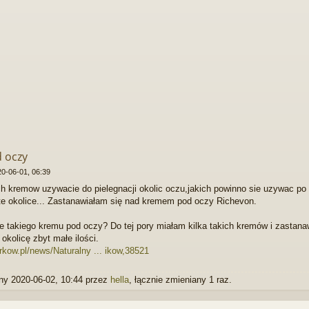
 oczy
0-06-01, 06:39
h kremow uzywacie do pielegnacji okolic oczu,jakich powinno sie uzywac po
te okolice... Zastanawiałam się nad kremem pod oczy Richevon.
cie takiego kremu pod oczy? Do tej pory miałam kilka takich kremów i zastana
okolicę zbyt małe ilości.
rkow.pl/news/Naturalny ... ikow,38521
ny 2020-06-02, 10:44 przez
hella
, łącznie zmieniany 1 raz.