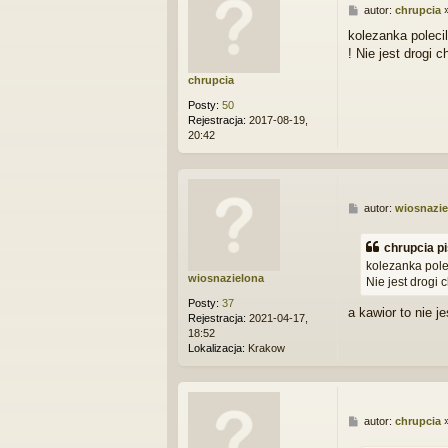
P
autor:
chrupcia
o
kolezanka poleci
s
! Nie jest drogi 
t
chrupcia
Posty:
50
Rejestracja:
2017-08-19,
20:42
P
autor:
wiosnazie
o
s
chrupcia pi
t
kolezanka pole
wiosnazielona
Nie jest drogi
Posty:
37
a kawior to nie j
Rejestracja:
2021-04-17,
18:52
Lokalizacja:
Krakow
P
autor:
chrupcia
o