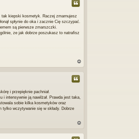
ó
r
ę
 i tak kiepski kosmetyk. Raczej zmarnujesz
łonął spłynie do oka i zacznie Cię szczypać.
oblemem są pierwsze zmarszczki.
gólnie, ze jak dobrze poszukasz to natrafisz
N
a
g
ó
r
ę
órę i przepięknie pachniał.
u i intensywnie ją nawilżał. Prawda jest taka,
estowala sobie kilka kosmetyków oraz
m tylko wczytywanie się w składy. Dobrze
N
a
g
ó