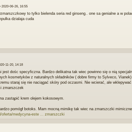
»
2020-06-26, 16:55
zmarszczkowy to tylko bielenda seria red ginseng.. one sa genialne a w pol
pulka dzialaja cuda
020-11-20, 14:18
 jest dośc specyficzna. Bardzo delikatna tak wiec powinno się o nią specjal
nych kosmetyków z naturalnych składników ( dobre firmy to Sylveco, Vianek)
kremu staraj się nie naciągać skóry pod oczasmi. Nie wcierać, ale wklepy
ci zmarszczek
na zastąpić krem olejem kokosowym.
ardzo pomógł botoks. Mam mocną mimikę tak wiec na zmarszczki mimiczne ni
pl/oferta/medycyna-este ... zmarszczki