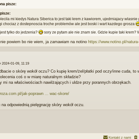
ona pisze:
pisze:
lecila mi kiedys Natura Siberica to jest taki krem z kawiorem, ujedrniajacy wlas
rogi chociaz z dostepnoscia troche problemów ale jest boski i wart kazdego grosza
 jest tylko do jedzenia?
sory ze pytam ale nie znam sie. Gdzie kupie taki krem?
ci nie powiem bo nie wiem, ja zamawiam na notino
https://www.notino.pl/natura-
»
2024-01-09, 11:19
dbacie o skórę wokół oczu? Co kupię krem/żel/płatki pod oczy/inne cuda, to 
lecenia coś o w miarę naturalnym składzie?
ży mi na właściwościach nawilżających i uldze przy porannych obrzękach.
roza.com.pl/jak-poprawn ... wac-skore/
na odpowiednią pielęgnację skóry wokół oczu.
Kontakt z nami