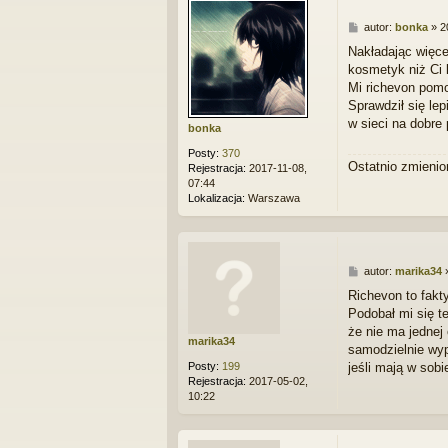
P
autor:
bonka
»
2
o
Nakładając więce
s
kosmetyk niż Ci 
t
Mi richevon pomo
Sprawdził się le
w sieci na dobre 
bonka
Posty:
370
Ostatnio zmienio
Rejestracja:
2017-11-08,
07:44
Lokalizacja:
Warszawa
P
autor:
marika34
o
Richevon to fakt
s
Podobał mi się te
t
że nie ma jednej
marika34
samodzielnie wyp
Posty:
199
jeśli mają w sobi
Rejestracja:
2017-05-02,
10:22