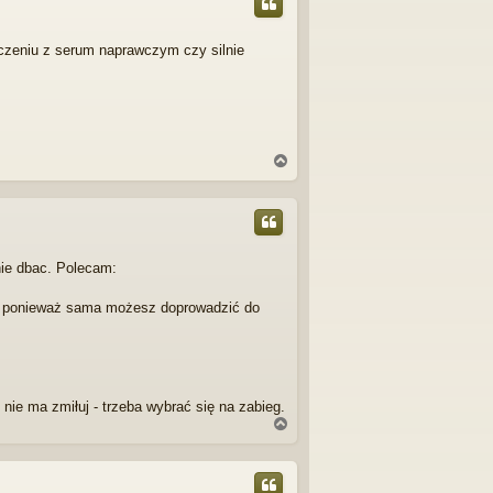
r
ę
aczeniu z serum naprawczym czy silnie
N
a
g
ó
r
ę
nie dbac. Polecam:
wać ponieważ sama możesz doprowadzić do
e ma zmiłuj - trzeba wybrać się na zabieg.
N
a
g
ó