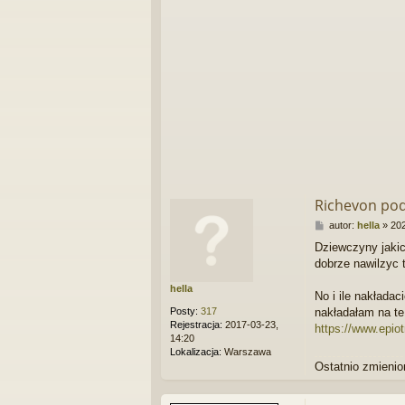
Richevon pod
P
autor:
hella
»
202
o
Dziewczyny jakic
s
dobrze nawilzyc 
t
hella
No i ile nakłada
Posty:
317
nakładałam na te 
Rejestracja:
2017-03-23,
https://www.epiot
14:20
Lokalizacja:
Warszawa
Ostatnio zmienio