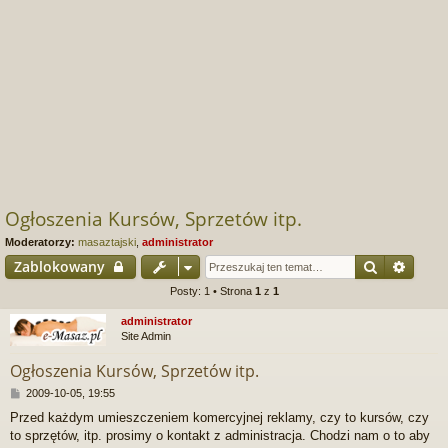
Ogłoszenia Kursów, Sprzetów itp.
Moderatorzy:
masaztajski
,
administrator
Szukaj
Wyszu
Zablokowany
Posty: 1 • Strona
1
z
1
administrator
Site Admin
Ogłoszenia Kursów, Sprzetów itp.
P
2009-10-05, 19:55
o
Przed każdym umieszczeniem komercyjnej reklamy, czy to kursów, czy
s
to sprzętów, itp. prosimy o kontakt z administracja. Chodzi nam o to aby
t