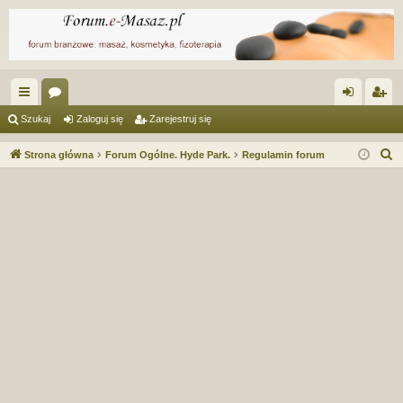
ię
or
al
ar
Szukaj
Zaloguj się
Zarejestruj się
ce
a
og
ej
S
Strona główna
Forum Ogólne. Hyde Park.
Regulamin forum
j
uj
es
z
u
…
si
tru
k
ę
j
a
si
j
ę