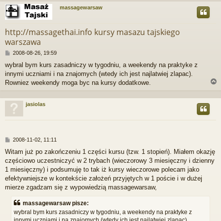
massagewarsaw
r
http://massagethai.info kursy masazu tajskiego
warszawa
P
2008-08-26, 19:59
o
wybral bym kurs zasadniczy w tygodniu, a weekendy na praktyke z
s
innymi uczniami i na znajomych (wtedy ich jest najlatwiej zlapac).
t
Rowniez weekendy moga byc na kursy dodatkowe.
jasiolas
r
P
2008-11-02, 11:11
o
Witam już po zakończeniu 1 części kursu (tzw. 1 stopień). Miałem okazję
s
częściowo uczestniczyć w 2 trybach (wieczorowy 3 miesięczny i dzienny
t
1 miesięczny) i podsumuję to tak iż kursy wieczorowe polecam jako
efektywniejsze w kontekście założeń przyjętych w 1 poście i w dużej
mierze zgadzam się z wypowiedzią massagewarsaw,
massagewarsaw pisze:
wybral bym kurs zasadniczy w tygodniu, a weekendy na praktyke z
innymi uczniami i na znajomych (wtedy ich jest najlatwiej zlapac).