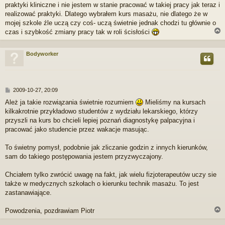
praktyki kliniczne i nie jestem w stanie pracować w takiej pracy jak teraz i
realizować praktyki. Dlatego wybrałem kurs masażu, nie dlatego że w
mojej szkole źle uczą czy coś- uczą świetnie jednak chodzi tu głównie o
czas i szybkość zmiany pracy tak w roli ścisłości
Bodyworker
r
P
2009-10-27, 20:09
o
Ależ ja takie rozwiązania świetnie rozumiem
Mieliśmy na kursach
s
kilkakrotnie przykładowo studentów z wydziału lekarskiego, którzy
t
przyszli na kurs bo chcieli lepiej poznań diagnostykę palpacyjna i
pracować jako studencie przez wakacje masując.
To świetny pomysł, podobnie jak zliczanie godzin z innych kierunków,
sam do takiego postępowania jestem przyzwyczajony.
Chciałem tylko zwrócić uwagę na fakt, jak wielu fizjoterapeutów uczy sie
także w medycznych szkołach o kierunku technik masażu. To jest
zastanawiające.
Powodzenia, pozdrawiam Piotr