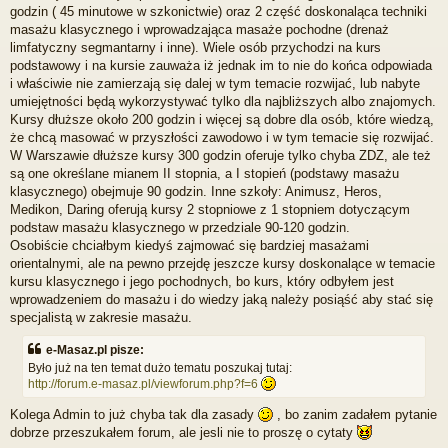
godzin ( 45 minutowe w szkonictwie) oraz 2 część doskonaląca techniki
masażu klasycznego i wprowadzająca masaże pochodne (drenaż
limfatyczny segmantarny i inne). Wiele osób przychodzi na kurs
podstawowy i na kursie zauważa iż jednak im to nie do końca odpowiada
i właściwie nie zamierzają się dalej w tym temacie rozwijać, lub nabyte
umiejętności będą wykorzystywać tylko dla najbliższych albo znajomych.
Kursy dłuższe około 200 godzin i więcej są dobre dla osób, które wiedzą,
że chcą masować w przyszłości zawodowo i w tym temacie się rozwijać.
W Warszawie dłuższe kursy 300 godzin oferuje tylko chyba ZDZ, ale też
są one określane mianem II stopnia, a I stopień (podstawy masażu
klasycznego) obejmuje 90 godzin. Inne szkoły: Animusz, Heros,
Medikon, Daring oferują kursy 2 stopniowe z 1 stopniem dotyczącym
podstaw masażu klasycznego w przedziale 90-120 godzin.
Osobiście chciałbym kiedyś zajmować się bardziej masażami
orientalnymi, ale na pewno przejdę jeszcze kursy doskonalące w temacie
kursu klasycznego i jego pochodnych, bo kurs, który odbyłem jest
wprowadzeniem do masażu i do wiedzy jaką należy posiąść aby stać się
specjalistą w zakresie masażu.
e-Masaz.pl pisze:
Było już na ten temat dużo tematu poszukaj tutaj:
http://forum.e-masaz.pl/viewforum.php?f=6
Kolega Admin to już chyba tak dla zasady
, bo zanim zadałem pytanie
dobrze przeszukałem forum, ale jesli nie to proszę o cytaty