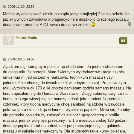
P
2008-11-20, 23:52
o
Można wywnioskować że dla początkujących najlepiej 2 letnia szkoła dla
s
juz aktywnych zawodowo a pragnących się doszkolić to rożnego rodzaju
t
dodatkowe kursy itp. A OT swoja droga się zrobiło
Piotrek Medic
r
P
2009-10-16, 14:07
o
Zgadzam się, kursy bym polecał np studentom. Ja jestem studentem
s
drugiego roku fizjoterapii. Mam świetnych wykładowców i moja szkoła
t
umożliwia mi jednocześnie realizować technikum masażu ( czyli
jednocześnie chodzę do dwóch szkół w jednym czasie). Po pierwszym
roku wyrobiłem ok 170 o ile dobrze pamiętam godzin samego masażu. Na
kurs zapisałem się do Herosa w Warszawie . Zdaję sobie sprawę, że na
kursie niczego więcej się nie nauczę jednak jako student fizjoterapii i
człowiek, który kocha medycynę chcę zarabiać na szkołę w zawodzie
pokrewnym a nie siedząc w biurze i wypełniać papierki. Mówi się, że niby
nie potrzeba papierku by założyć działalność gospodarczą o profilu
masażu, jednak wolę być przezorny i w 1,5 miesiąca zrobię 120 godzin,
dostanę papierek i od razu dostałem już propozycję objęcia gabinetu
masażu w salonie kosmetycznym. Dla studentów takie kursy polecam,