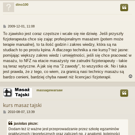
dino100
r
P
2009-12-01, 11:08
o
To zjawisko jest coraz częstsze i wcale się nie dziwię. Jeśli przyszły
s
fizjoterapeuta chce się zając profesjonalnym masażem (potem może
t
terapie manualne), to ta ilość godzin i zakres wiedzy, która są na
studiach to po prostu kpina. A dlaczego technika a nie kursy? też jasne:
pomijając większy zakres wiedz i umiejętności, jeśli się chce pracować w
masażu, to NFZ na etacie masażysty nie zatrudni fizjoterapeuty - takie
są teraz wytyczne. A jak się ma "2 zawody", to wszystko ok. No i taka
jest prawda, że z tego, co wiem, za granicą nasi technicy masażu są
bardzo cenieni, bardziej chyba nawet niż licencjaci fizjoterapii.
massagewarsaw
r
kurs masaz tajski
P
2010-08-07, 13:39
o
s
jasiolas pisze:
t
Dodam też iż ważne jest przeprowadzanie przez szkołę egzaminów
praktycznych i teoretycznych oraz zaliczeń np. z anatomii, kolejności