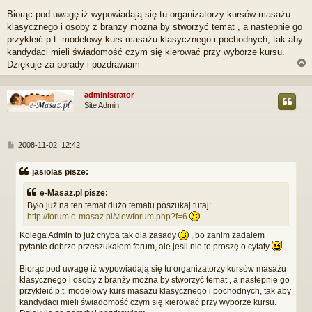
Biorąc pod uwagę iż wypowiadają się tu organizatorzy kursów masażu
klasycznego i osoby z branży można by stworzyć temat , a nastepnie go
przykleić p.t. modelowy kurs masażu klasycznego i pochodnych, tak aby
kandydaci mieli świadomość czym się kierować przy wyborze kursu.
Dziękuje za porady i pozdrawiam
administrator
Site Admin
r
P
2008-11-02, 12:42
o
s
jasiolas pisze:
t
e-Masaz.pl pisze:
Było już na ten temat dużo tematu poszukaj tutaj:
http://forum.e-masaz.pl/viewforum.php?f=6
Kolega Admin to już chyba tak dla zasady
, bo zanim zadałem
pytanie dobrze przeszukałem forum, ale jesli nie to proszę o cytaty
Biorąc pod uwagę iż wypowiadają się tu organizatorzy kursów masażu
klasycznego i osoby z branży można by stworzyć temat , a nastepnie go
przykleić p.t. modelowy kurs masażu klasycznego i pochodnych, tak aby
kandydaci mieli świadomość czym się kierować przy wyborze kursu.