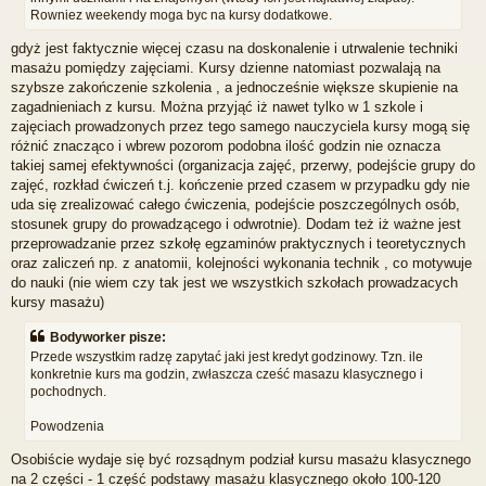
Rowniez weekendy moga byc na kursy dodatkowe.
gdyż jest faktycznie więcej czasu na doskonalenie i utrwalenie techniki
masażu pomiędzy zajęciami. Kursy dzienne natomiast pozwalają na
szybsze zakończenie szkolenia , a jednocześnie większe skupienie na
zagadnieniach z kursu. Można przyjąć iż nawet tylko w 1 szkole i
zajęciach prowadzonych przez tego samego nauczyciela kursy mogą się
różnić znacząco i wbrew pozorom podobna ilość godzin nie oznacza
takiej samej efektywności (organizacja zajęć, przerwy, podejście grupy do
zajęć, rozkład ćwiczeń t.j. kończenie przed czasem w przypadku gdy nie
uda się zrealizować całego ćwiczenia, podejście poszczególnych osób,
stosunek grupy do prowadzącego i odwrotnie). Dodam też iż ważne jest
przeprowadzanie przez szkołę egzaminów praktycznych i teoretycznych
oraz zaliczeń np. z anatomii, kolejności wykonania technik , co motywuje
do nauki (nie wiem czy tak jest we wszystkich szkołach prowadzacych
kursy masażu)
Bodyworker pisze:
Przede wszystkim radzę zapytać jaki jest kredyt godzinowy. Tzn. ile
konkretnie kurs ma godzin, zwłaszcza cześć masazu klasycznego i
pochodnych.
Powodzenia
Osobiście wydaje się być rozsądnym podział kursu masażu klasycznego
na 2 części - 1 część podstawy masażu klasycznego około 100-120