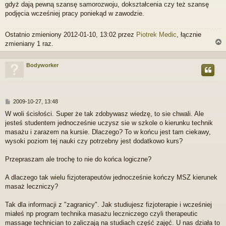
gdyż dają pewną szansę samorozwoju, dokształcenia czy też szansę
podjęcia wcześniej pracy poniekąd w zawodzie.
Ostatnio zmieniony 2012-01-10, 13:02 przez
Piotrek Medic
, łącznie
zmieniany 1 raz.
Bodyworker
r
P
2009-10-27, 13:48
o
W woli ścisłości. Super że tak zdobywasz wiedzę, to sie chwali. Ale
s
jesteś studentem jednocześnie uczysz sie w szkole o kierunku technik
t
masażu i zarazem na kursie. Dlaczego? To w końcu jest tam ciekawy,
wysoki poziom tej nauki czy potrzebny jest dodatkowo kurs?
Przepraszam ale trochę to nie do końca logiczne?
A dlaczego tak wielu fizjoterapeutów jednocześnie kończy MSZ kierunek
masaż leczniczy?
Tak dla informacji z "zagranicy". Jak studiujesz fizjoterapie i wcześniej
miałeś np program technika masażu leczniczego czyli therapeutic
massage technician to zaliczają na studiach część zajęć. U nas działa to