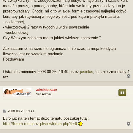
W związku z tym iz zdecydowałem się odbyć w najblizszym czasie kurs
t
masażu proszę o poradę osoby, które takowe kursy przechodziły lub je
przeprowadzały. Chodzi mi o to w jakiej formie czasowej najlepiej odbyć
kurs aby jak najwięcej z niego wynieść pod kątem praktyki masażu:
- codziennej,
- wieczorowej 2 razy w tygodniu w dni powszednie
- weekendowej
Czy Waszym zdaniem ma to jakieś większe znaczenie ?
Zaznaczam iż na razie nie ogranicza mnie czas, a moja kondycja
fizyczna jest na wysokim poziomie.
Pozdrawiam
Ostatnio zmieniony 2008-08-26, 19:40 przez
jasiolas
, łącznie zmieniany 1
raz.
administrator
Site Admin
r
P
2008-08-26, 19:41
o
Było już na ten temat dużo tematu poszukaj tutaj:
s
http://forum.e-masaz.pl/viewforum.php?f=6
t