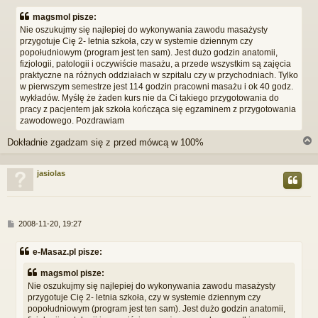
s
magsmol pisze:
t
Nie oszukujmy się najlepiej do wykonywania zawodu masażysty
przygotuje Cię 2- letnia szkoła, czy w systemie dziennym czy
popołudniowym (program jest ten sam). Jest dużo godzin anatomii,
fizjologii, patologii i oczywiście masażu, a przede wszystkim są zajęcia
praktyczne na różnych oddziałach w szpitalu czy w przychodniach. Tylko
w pierwszym semestrze jest 114 godzin pracowni masażu i ok 40 godz.
wykładów. Myślę że żaden kurs nie da Ci takiego przygotowania do
pracy z pacjentem jak szkoła kończąca się egzaminem z przygotowania
zawodowego. Pozdrawiam
Dokładnie zgadzam się z przed mówcą w 100%
jasiolas
r
P
2008-11-20, 19:27
o
s
e-Masaz.pl pisze:
t
magsmol pisze:
Nie oszukujmy się najlepiej do wykonywania zawodu masażysty
przygotuje Cię 2- letnia szkoła, czy w systemie dziennym czy
popołudniowym (program jest ten sam). Jest dużo godzin anatomii,