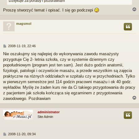
Dziękuje za porady i pozdrawiam
Proszę stworzyć temat i opisać. I się go podczepi
magsmol
r
P
2008-11-19, 22:46
o
Nie oszukujmy się najlepiej do wykonywania zawodu masażysty
s
przygotuje Cię 2- letnia szkoła, czy w systemie dziennym czy
t
popołudniowym (program jest ten sam). Jest dużo godzin anatomii,
fizjologii, patologii i oczywiście masażu, a przede wszystkim są zajęcia
praktyczne na różnych oddziałach w szpitalu czy w przychodniach. Tylko
w pierwszym semestrze jest 114 godzin pracowni masażu i ok 40 godz.
wykładów. Myślę że żaden kurs nie da Ci takiego przygotowania do pracy
z pacjentem jak szkoła kończąca się egzaminem z przygotowania
zawodowego. Pozdrawiam
administrator
Site Admin
r
P
2008-11-20, 09:34
o