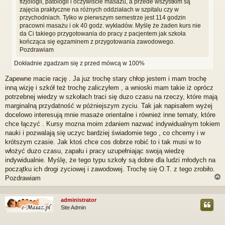
fizjologii, patologii i oczywiście masażu, a przede wszystkim są
zajęcia praktyczne na różnych oddziałach w szpitalu czy w
przychodniach. Tylko w pierwszym semestrze jest 114 godzin
pracowni masażu i ok 40 godz. wykładów. Myślę że żaden kurs nie
da Ci takiego przygotowania do pracy z pacjentem jak szkoła
kończąca się egzaminem z przygotowania zawodowego.
Pozdrawiam
Dokładnie zgadzam się z przed mówcą w 100%
Zapewne macie rację . Ja juz trochę stary chłop jestem i mam trochę
inną wizję i szkół też trochę zaliczyłem , a wnioski mam takie iż oprócz
potrzebnej wiedzy w szkołach traci się duzo czasu na rzeczy, które mają
marginalną przydatność w póżniejszym zyciu. Tak jak napisałem wyżej
docelowo interesują mnie masaże orientalne i również inne tematy, które
chce łączyć . Kursy mozna moim zdaniem nazwać indywidualnym tokiem
nauki i pozwalają się uczyc bardziej świadomie tego , co chcemy i w
krótszym czasie. Jak ktoś chce cos dobrze robić to i tak musi w to
włożyć duzo czasu, zapału i pracy uzupełniając swoją wiedzę
indywidualnie. Myślę, że tego typu szkoły są dobre dla ludzi młodych na
początku ich drogi zyciowej i zawodowej. Trochę się O.T. z tego zrobiło.
Pozdrawiam
administrator
Site Admin
r