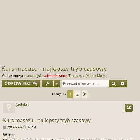
Kurs masażu - najlepszy tryb czasowy
Moderatorzy:
masaztajski
,
administrator
,
Truskawa
,
Piotrek Medic
Szukaj
Wyszu
ODPOWIEDZ
2
1
Następna
Posty: 17
jasiolas
Kurs masażu - najlepszy tryb czasowy
P
2008-08-26, 16:14
o
Witam,
s