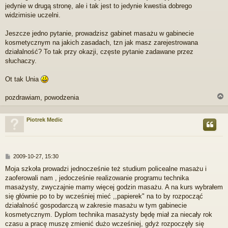
jedynie w drugą stronę, ale i tak jest to jedynie kwestia dobrego
widzimisie uczelni.
Jeszcze jedno pytanie, prowadzisz gabinet masażu w gabinecie
kosmetycznym na jakich zasadach, tzn jak masz zarejestrowana
działalność? To tak przy okazji, częste pytanie zadawane przez
słuchaczy.
Ot tak Unia
pozdrawiam, powodzenia
Piotrek Medic
r
P
2009-10-27, 15:30
o
Moja szkoła prowadzi jednocześnie też studium policealne masażu i
s
zaoferowali nam , jedocześnie realizowanie programu technika
t
masażysty, zwyczajnie mamy więcej godzin masażu. A na kurs wybrałem
się głównie po to by wcześniej mieć ,,papierek" na to by rozpocząć
działalność gospodarczą w zakresie masażu w tym gabinecie
kosmetycznym. Dyplom technika masażysty będę miał za niecały rok
czasu a pracę muszę zmienić dużo wcześniej, gdyż rozpoczęły się