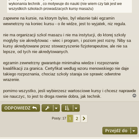
wykonania technik , co motywuje do nauki (nie wiem czy tak jest we
wszystkich szkołach prowadzacych kursy masażu)
zapewne na kursie, na ktorym byles, byl wlasnie taki egzamin
wewnetrzny na koniec kursu - o ile widze, jest to wyjatek, niz regula.
nie ma organizacji szkol masazu i nie ma instytucji, do ktorej szkoly
moglyby sie akredytowac - wiec i program, i poziom jest rozny. Niby sa
kursy akredytowane przez stowarzyszenie fizjoterapeutow, ale nie sa
lepsze, od tych nie akredytowanych.
egzamin zewnetrzny gwarantuje minimalna wiedze i rozpoznanie
kwalifikacji za granica. Certyfikat wedlug wzoru menowskiego nie daje
takiego rozpoznania, chociaz szkoly staraja sie sprawic odwrotne
wrazenie.
pomimo wszystko, jesli wybierzesz wartosciowe kursy i chcesz naprawde
sie nauczyc, to jest to droga rownie dobra, jak technik.
ODPOWIEDZ
r
2
1
Następna
Posty: 17
Przejdź do